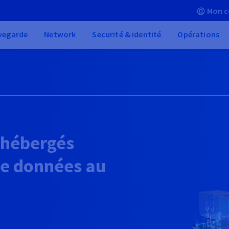
Mon c
vegarde
Network
Securité & identité
Opérations
 hébergés
de données au