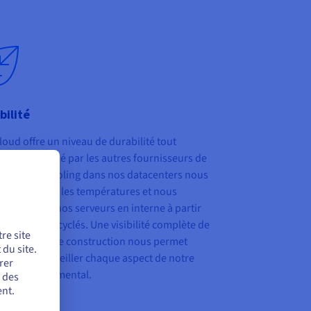
bilité
oud offre un niveau de durabilité tout
ement inégalé par les autres fournisseurs de
. Le watercooling dans nos datacenters nous
t de réduire les températures et nous
blons tous nos serveurs en interne à partir
mposants recyclés. Une visibilité complète de
re site
 processus de construction nous permet
du site.
ment de surveiller chaque aspect de notre
rer
t environnemental.
r des
nt.