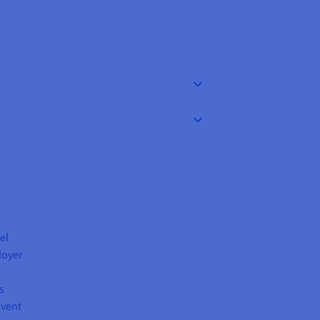
el
loyer
s
ivent