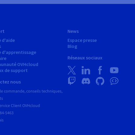
rt
News
 d'aide
Espace presse
s
Blog
e d'apprentissage
Réseaux sociaux
ire
unauté OVHcloud
ux de support
ctez nous
le commande, conseils techniques,
ts
ervice Client OVHcloud
684-5463
ais