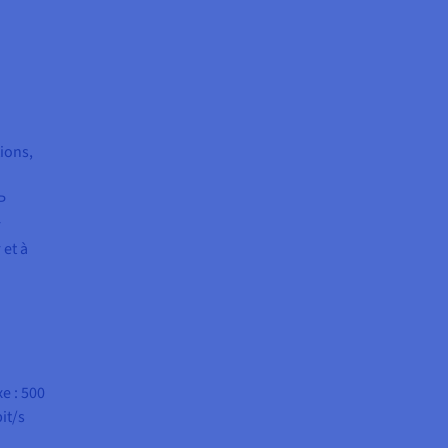
ions,
P
r
 et à
e : 500
it/s