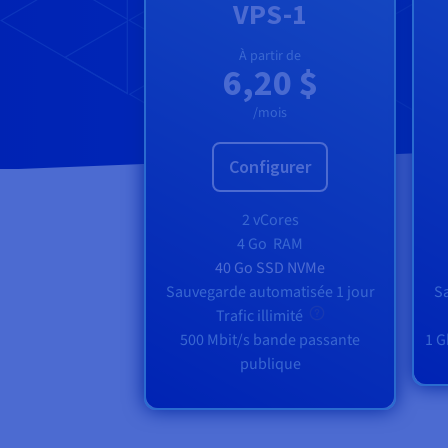
VPS-1
À partir de
6,20 $
/mois
Configurer
2 vCores
4 Go
RAM
40 Go SSD NVMe
Sauvegarde automatisée 1 jour
Sa
Trafic illimité
500 Mbit/s bande passante
1 G
publique