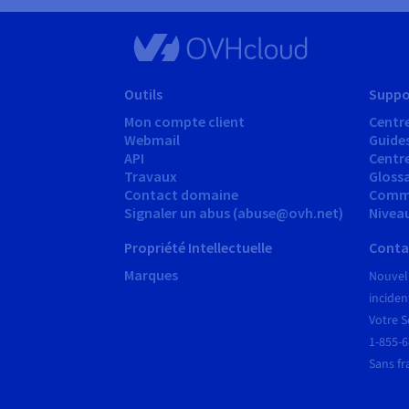
Outils
Suppo
Mon compte client
Centre
Webmail
Guide
API
Centr
Travaux
Glossa
Contact domaine
Comm
Signaler un abus (abuse@ovh.net)
Nivea
Propriété Intellectuelle
Conta
Marques
Nouvel
inciden
Votre S
1-855-
Sans fr