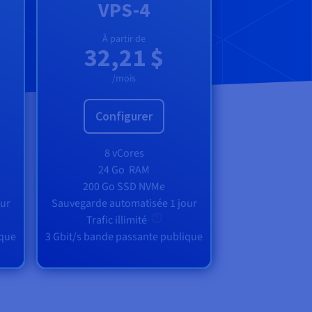
VPS-4
À partir de
32,21 $
/mois
Configurer
8 vCores
24 Go
RAM
200 Go SSD NVMe
our
Sauvegarde automatisée 1 jour
Trafic illimité
ique
3 Gbit/s bande passante publique