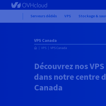
Skip to main content
Home
Serveurs dédiés
VPS
Stockage & sau
VPS Canada
VPS
VPS Canada
Découvrez nos VPS
dans notre centre 
Canada