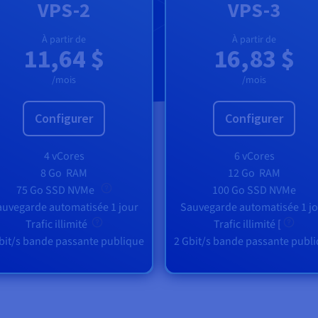
VPS-2
VPS-3
À partir de
À partir de
11,64 $
16,83 $
/mois
/mois
Configurer
Configurer
4 vCores
6 vCores
8 Go
RAM
12 Go
RAM
75 Go SSD NVMe
100 Go SSD NVMe
uvegarde automatisée 1 jour
Sauvegarde automatisée 1 j
Trafic illimité
Trafic illimité
[
bit/s bande passante publique
2 Gbit/s bande passante publ