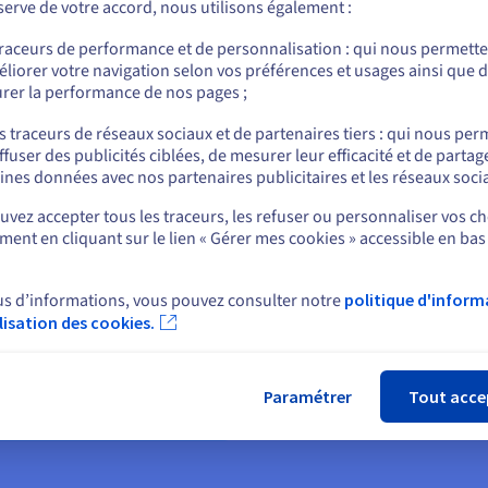
erve de votre accord, nous utilisons également :
Allez sur le site États-Unis
traceurs de performance et de personnalisation : qui nous permett
us.ovhcloud.com/
Anglais
USD - $
liorer votre navigation selon vos préférences et usages ainsi que 
rer la performance de nos pages ;
veur privé virtuel
ou
s traceurs de réseaux sociaux et de partenaires tiers : qui nous per
ffuser des publicités ciblées, de mesurer leur efficacité et de partag
Rester sur le site actuel
ines données avec nos partenaires publicitaires et les réseaux soci
vez accepter tous les traceurs, les refuser ou personnaliser vos ch
éployer un VPS sandbox
Héberger une installati
ent en cliquant sur le lien « Gérer mes cookies » accessible en bas
Sélectionner un autre site web
multisite WordPress
n quelques secondes,
Lancez et gérez facilement
éployez un environnement
us d’informations, vous pouvez consulter notre
politique d'inform
votre propre installation
ndbox virtuel et flexible afin
ilisation des cookies.
Fer
multisite idéale dans le cloud
accélérer le passage du
au meilleur prix possible.
ncept à la production.
Paramétrer
Tout acce
En savoir plus
 savoir plus