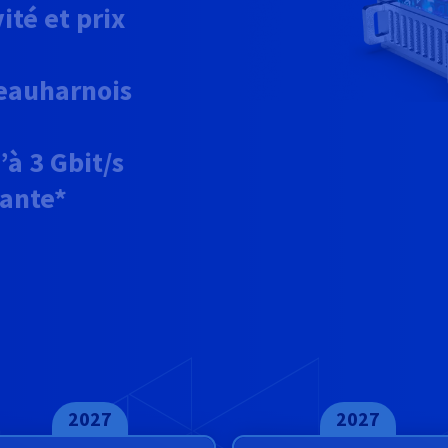
ité et prix
Beauharnois
u’à
3 Gbit/s
ante*
2027
2027