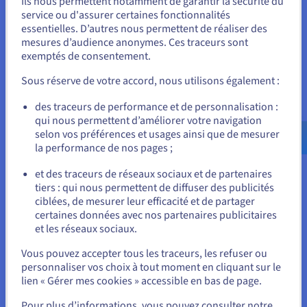
OVHcloud accorde une grande importance à la liberté de ses
Ils nous permettent notamment de garantir la sécurité du
Vous semblez être localisé en États-
service ou d'assurer certaines fonctionnalités
utilisateurs. Lorsque vous nous confiez vos données, nous
essentielles. D’autres nous permettent de réaliser des
Unis.
vous garantissons que vous serez toujours en mesure
de
le
mesures d’audience anonymes. Ces traceurs sont
récupérer via
des
protocoles standards, faciles à utiliser,
exemptés de consentement.
Pour commander, rendez-vous sur le site de votre pays (États-
comme SCP ou rsync.
Unis) et créez un compte.
Sous réserve de votre accord, nous utilisons également :
Allez sur le site États-Unis
des traceurs de performance et de personnalisation :
Polyvalent
qui nous permettent d’améliorer votre navigation
us.ovhcloud.com/
Anglais
USD - $
selon vos préférences et usages ainsi que de mesurer
Puisque vous avez accès au réseau privé L2 à faible latence
la performance de nos pages ;
ou
d'OVHcloud, vous pouvez connecter votre cluster Hadoop
et des traceurs de réseaux sociaux et de partenaires
managé à n'importe quel autre service OVHcloud dont vous
tiers : qui nous permettent de diffuser des publicités
Rester sur le site actuel
pourriez avoir besoin. Du Public au Private Cloud en passant
ciblées, de mesurer leur efficacité et de partager
par les serveurs bare metal, tout est possible pour l'injection
certaines données avec nos partenaires publicitaires
et les réseaux sociaux.
de données.
Sélectionner un autre site web
Vous pouvez accepter tous les traceurs, les refuser ou
personnaliser vos choix à tout moment en cliquant sur le
Souveraineté des données
lien « Gérer mes cookies » accessible en bas de page.
Fermer
Pour plus d’informations, vous pouvez consulter notre