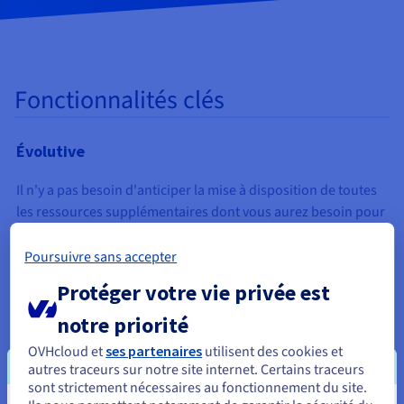
Fonctionnalités clés
Évolutive
Il n'y a pas besoin d'anticiper la mise à disposition de toutes
les ressources supplémentaires dont vous aurez besoin
pour
répondre
à
vos besoins
en
constante évolution.
Vous pouvez
automatiser et orchestrer votre infrastructure en quelques
Poursuivre sans accepter
minutes grâce à un portail en ligne, une large gamme API et
Protéger votre vie privée est
des interface que vous connaissez déjà.
notre priorité
OVHcloud et
ses partenaires
utilisent des cookies et
Réversible et basé sur des standards
autres traceurs sur notre site internet. Certains traceurs
sont strictement nécessaires au fonctionnement du site.