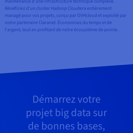
Documentation
maintenance d'une infrastructure technique complexe.
Tarifs
Roadmap & Changelog
Bénéficiez d'un cluster Hadoop Cloudera entièrement
Disponibilités par régions
Roadmap & Changelog
managé pour vos projets, conçu par OVHcloud et exploité par
Documentation
notre partenaire Claranet. Économisez du temps et de
Roadmap & Changelog
l'argent, tout en profitant de notre écosystème de pointe.
Démarrez votre
projet big data sur
de bonnes bases,