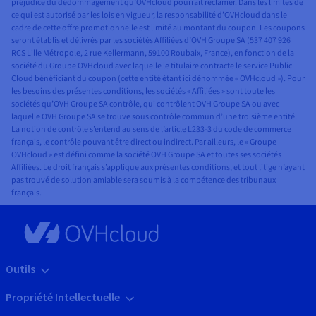
préjudice du dédommagement qu’OVHcloud pourrait réclamer. Dans les limites de
ce qui est autorisé par les lois en vigueur, la responsabilité d’OVHcloud dans le
cadre de cette offre promotionnelle est limité au montant du coupon. Les coupons
seront établis et délivrés par les sociétés Affiliées d’OVH Groupe SA (537 407 926
RCS Lille Métropole, 2 rue Kellermann, 59100 Roubaix, France), en fonction de la
société du Groupe OVHcloud avec laquelle le titulaire contracte le service Public
Cloud bénéficiant du coupon (cette entité étant ici dénommée « OVHcloud »). Pour
les besoins des présentes conditions, les sociétés « Affiliées » sont toute les
sociétés qu’OVH Groupe SA contrôle, qui contrôlent OVH Groupe SA ou avec
laquelle OVH Groupe SA se trouve sous contrôle commun d’une troisième entité.
La notion de contrôle s’entend au sens de l’article L233-3 du code de commerce
français, le contrôle pouvant être direct ou indirect. Par ailleurs, le « Groupe
OVHcloud » est défini comme la société OVH Groupe SA et toutes ses sociétés
Affiliées. Le droit français s’applique aux présentes conditions, et tout litige n’ayant
pas trouvé de solution amiable sera soumis à la compétence des tribunaux
français.
Outils
Propriété Intellectuelle