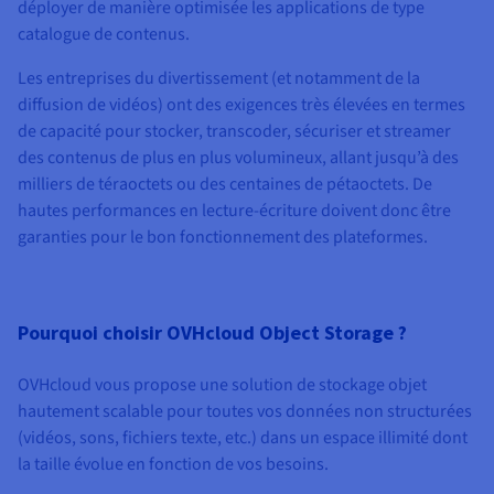
Documentation
déployer de manière optimisée les applications de type
Tarifs
Roadmap & Changelog
catalogue de contenus.
Disponibilités par régions
Roadmap & Changelog
Documentation
Les entreprises du divertissement (et notamment de la
Roadmap & Changelog
diffusion de vidéos) ont des exigences très élevées en termes
de capacité pour stocker, transcoder, sécuriser et streamer
des contenus de plus en plus volumineux, allant jusqu’à des
milliers de téraoctets ou des centaines de pétaoctets. De
hautes performances en lecture-écriture doivent donc être
garanties pour le bon fonctionnement des plateformes.
Pourquoi choisir OVHcloud Object Storage ?
OVHcloud vous propose une solution de stockage objet
hautement scalable pour toutes vos données non structurées
(vidéos, sons, fichiers texte, etc.) dans un espace illimité dont
la taille évolue en fonction de vos besoins.