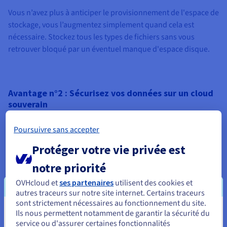
Vous n’avez plus à anticiper le provisionnement de l'espace de
stockage, vous l’augmentez simplement quand cela est
nécessaire. Stockez tous les types de fichiers sans vous
retrouver bloqué par un éventuel manque d'espace disque.
Avantage n°2 : Sécurisez vos données sur un cloud
souverain
Vos données sont protégées grâce à l'Erasure Coding et sont
Poursuivre sans accepter
hébergées sur un cloud souverain, chez un fournisseur
Protéger votre vie privée est
soucieux de la confidentialité et de la réversibilité de vos
données.
notre priorité
OVHcloud et
ses partenaires
utilisent des cookies et
autres traceurs sur notre site internet. Certains traceurs
sont strictement nécessaires au fonctionnement du site.
Avantage n°3 : Bénéficiez d'une tarification
Ils nous permettent notamment de garantir la sécurité du
Vous semblez être localisé en États-
avantageuse et transparente
service ou d'assurer certaines fonctionnalités