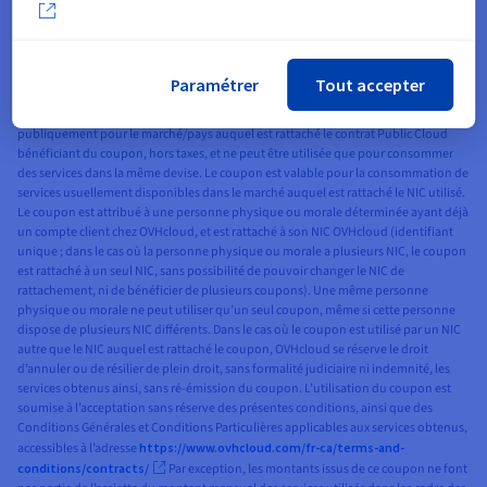
disponibles, hors offres gratuites (notamment services en phase de beta test
gratuits). Ce coupon n’est pas cumulable avec d’autres offres promotionnelles en
cours applicables aux services concernés, y compris l’offre promotionnelle « Public
Cloud Free Trial ». Le coupon s’applique sur lesprix standards publics (tels que
Paramétrer
Tout accepter
publié sur le site internet d’OVHcloud) ne faisant pas l’objet d’une remise quelle
qu’elle soit. La valeur du coupon est exprimée dans la devise affichée
publiquement pour le marché/pays auquel est rattaché le contrat Public Cloud
bénéficiant du coupon, hors taxes, et ne peut être utilisée que pour consommer
des services dans la même devise. Le coupon est valable pour la consommation de
services usuellement disponibles dans le marché auquel est rattaché le NIC utilisé.
Le coupon est attribué à une personne physique ou morale déterminée ayant déjà
un compte client chez OVHcloud, et est rattaché à son NIC OVHcloud (identifiant
unique ; dans le cas où la personne physique ou morale a plusieurs NIC, le coupon
est rattaché à un seul NIC, sans possibilité de pouvoir changer le NIC de
rattachement, ni de bénéficier de plusieurs coupons). Une même personne
physique ou morale ne peut utiliser qu’un seul coupon, même si cette personne
dispose de plusieurs NIC différents. Dans le cas où le coupon est utilisé par un NIC
autre que le NIC auquel est rattaché le coupon, OVHcloud se réserve le droit
d’annuler ou de résilier de plein droit, sans formalité judiciaire ni indemnité, les
services obtenus ainsi, sans ré-émission du coupon. L’utilisation du coupon est
soumise à l’acceptation sans réserve des présentes conditions, ainsi que des
Conditions Générales et Conditions Particulières applicables aux services obtenus,
accessibles à l’adresse
https://www.ovhcloud.com/fr-ca/terms-and-
conditions/contracts/
Par exception, les montants issus de ce coupon ne font