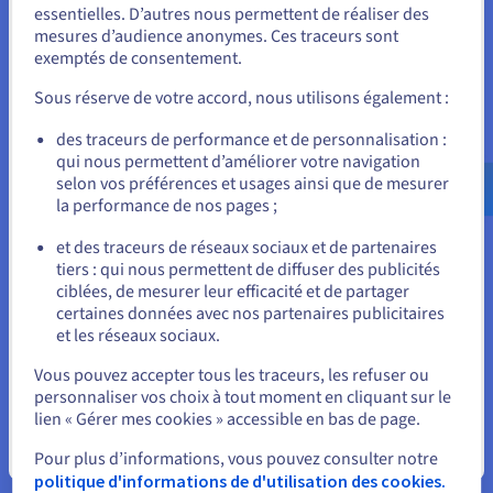
Unis.
essentielles. D’autres nous permettent de réaliser des
Notre gamme Object Storage offre les meilleurs prix du
mesures d’audience anonymes. Ces traceurs sont
Pour commander, rendez-vous sur le site de votre pays (États-
exemptés de consentement.
marché pour le stockage de vos données. Notre modèle de
Unis) et créez un compte.
tarification est transparent et totalement prévisible, vous
Sous réserve de votre accord, nous utilisons également :
n'aurez donc aucune mauvaise surprise à la fin du mois.
Allez sur le site États-Unis
des traceurs de performance et de personnalisation :
us.ovhcloud.com/
public-cloud
Anglais
USD -
qui nous permettent d’améliorer votre navigation
$
selon vos préférences et usages ainsi que de mesurer
la performance de nos pages ;
*S3 est une marque déposée appartenant à Amazon Technologies, Inc. Les services
de OVHcloud ne sont pas sponsorisés, approuvés, ou affiliés de quelque manière
ou
que ce soit par Amazon Technologies, Inc.
et des traceurs de réseaux sociaux et de partenaires
tiers : qui nous permettent de diffuser des publicités
Rester sur le site actuel
ciblées, de mesurer leur efficacité et de partager
certaines données avec nos partenaires publicitaires
1
Offre promotionnelle « Public Cloud Free Trial » limitée applicable pour toute mise
et les réseaux sociaux.
en place et consommation d’un premier projet de service Public Cloud (tout client,
Sélectionner un autre site web
nouveau ou non, peut demander à bénéficier de cette offre dans la mesure où il
Vous pouvez accepter tous les traceurs, les refuser ou
n’a pas déjà créé un projet Public Cloud par le passé, que celui-ci soit encore en
personnaliser vos choix à tout moment en cliquant sur le
vigueur ou non), activable dès le 1er Juillet 2022 à 00h00 (heure de Paris). Le
lien « Gérer mes cookies » accessible en bas de page.
coupon doit être activé lors de la création du premier projet Public Cloud du
titulaire. Le coupon est valable uniquement pour les achats de prestation de
Fermer
Pour plus d’informations, vous pouvez consulter notre
service fournis par OVHcloud, directement auprès d’OVHcloud via le site internet et
politique d'informations de d'utilisation des cookies.
uniquement pour les services Public Cloud, sur toutes les régions Public Cloud