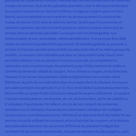
pas partie de l’assiette du montant mensuel des services utilisés dans les cadre des
niveaux de services (SLA) et des pénalités associées ; c’est-à-dire que si le titulaire
du coupon consomme un montant inférieur ou égal au coupon pour un mois
donné, aucune pénalité ne sera versé en cas de manquement à unAccord de
niveau de service (SLA) dans le cadre du service, tandis que s’il consomme un
montant supérieur, seul les montants payés au-delà du coupon seront pris en
compte dans le calcul des pénalités. Le coupon est non échangeable, non
remboursable, et non revendable, même partiellement. Il ne peut pas être cédé,
vendu ou transmis à quelque titre que ce soit, de manière gratuite ou payante, à
un tiers (il n’est pas cessible entre entités morales distinctes d’un même groupe de
société). Le coupon n’est utilisable que pour un seul projet Public Cloud, mais
peut être utilisé en une ou plusieurs fois pour ce projet, en complément si
nécessaire avec un autre moyen de paiement, jusqu’à l’épuisement du solde ou
l’arrivée du terme de validité du coupon. Pour utiliser ce coupon, le titulaire doit
disposer d’un moyen de paiement valide enregistré dans son compte client
OVHcloud. A partir de son activation dans le compte client du titulaire, le coupon
est valide pendant une période d’un (1) mois et est déduit automatiquement des
factures liées au projet Public Cloud pour lequel le coupon a été activé. Le coupon
n’est pas remplaçable en cas de perte, de vol, de destruction, de fin de validité ou
d’utilisation frauduleuse. Par ailleurs, en cas de non-respect des présentes
conditions ou d’utilisation frauduleuse (notamment utilisation de multiples
coupons pour une même personne), OVHcloud se réserve le droit de mettre fin aux
services souscrits utilisant les coupons, et/ou d’annuler les coupons, et le titulaire
sera redevable dans tous les cas envers OVHcloud du paiement intégral des
montants lié aux services consommés, incluant le montant du/des coupons, sans