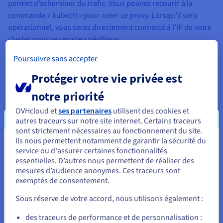
permet d’acheminer du trafic. Vous pouvez recourir à la
commande « kubectl » pour créer ce proxy. Lorsqu’il sera
opérationnel, vous serez directement connecté à l’IP de votre
cluster pour ce service spécifique.
Exposer un service en tant que NodePort
Poursuivre sans accepter
Ce faisant, vous exposez les adresses de vos nœuds
Protéger votre vie privée est
individuellement sur les ports concernés (un port fixe du
notre priorité
service de 30000 à 32767). Vous pouvez ainsi accéder à votre
service de l’extérieur depuis son propre port, sur chaque
OVHcloud et
ses partenaires
utilisent des cookies et
autres traceurs sur notre site internet. Certains traceurs
nœud. Pour cela, utilisez la commande
sont strictement nécessaires au fonctionnement du site.
Ils nous permettent notamment de garantir la sécurité du
:
Vous semblez être localisé en États-
service ou d'assurer certaines fonctionnalités
essentielles. D’autres nous permettent de réaliser des
Unis.
Même si elle reste envisageable, cette méthode est
mesures d’audience anonymes. Ces traceurs sont
exemptés de consentement.
relativement difficile pour des services en production. Comme
Pour commander, rendez-vous sur le site de votre pays (États-
Unis) et créez un compte.
vous employez des ports « non standards », vous devez
Sous réserve de votre accord, nous utilisons également :
souvent configurer un répartiteur de charge externe. Celui-ci
Allez sur le site États-Unis
traite les ports standards et redirige le trafic vers la requête
des traceurs de performance et de personnalisation :