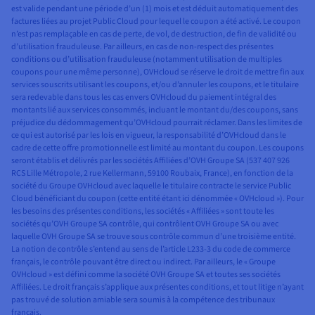
est valide pendant une période d’un (1) mois et est déduit automatiquement des
factures liées au projet Public Cloud pour lequel le coupon a été activé. Le coupon
n’est pas remplaçable en cas de perte, de vol, de destruction, de fin de validité ou
d’utilisation frauduleuse. Par ailleurs, en cas de non-respect des présentes
conditions ou d’utilisation frauduleuse (notamment utilisation de multiples
coupons pour une même personne), OVHcloud se réserve le droit de mettre fin aux
services souscrits utilisant les coupons, et/ou d’annuler les coupons, et le titulaire
sera redevable dans tous les cas envers OVHcloud du paiement intégral des
montants lié aux services consommés, incluant le montant du/des coupons, sans
préjudice du dédommagement qu’OVHcloud pourrait réclamer. Dans les limites de
ce qui est autorisé par les lois en vigueur, la responsabilité d’OVHcloud dans le
cadre de cette offre promotionnelle est limité au montant du coupon. Les coupons
seront établis et délivrés par les sociétés Affiliées d’OVH Groupe SA (537 407 926
RCS Lille Métropole, 2 rue Kellermann, 59100 Roubaix, France), en fonction de la
société du Groupe OVHcloud avec laquelle le titulaire contracte le service Public
Cloud bénéficiant du coupon (cette entité étant ici dénommée « OVHcloud »). Pour
les besoins des présentes conditions, les sociétés « Affiliées » sont toute les
sociétés qu’OVH Groupe SA contrôle, qui contrôlent OVH Groupe SA ou avec
laquelle OVH Groupe SA se trouve sous contrôle commun d’une troisième entité.
La notion de contrôle s’entend au sens de l’article L233-3 du code de commerce
français, le contrôle pouvant être direct ou indirect. Par ailleurs, le « Groupe
OVHcloud » est défini comme la société OVH Groupe SA et toutes ses sociétés
Affiliées. Le droit français s’applique aux présentes conditions, et tout litige n’ayant
pas trouvé de solution amiable sera soumis à la compétence des tribunaux
français.