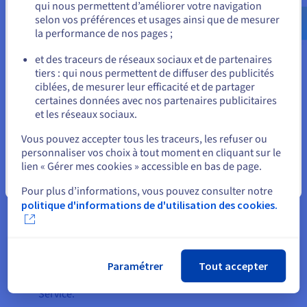
qui nous permettent d’améliorer votre navigation
us.ovhcloud.com/
Anglais
USD - $
« : ».
selon vos préférences et usages ainsi que de mesurer
la performance de nos pages ;
Opter pour un load balancer
ou
Cela consiste à déclarer un service en tant que
load balancer
et des traceurs de réseaux sociaux et de partenaires
tiers : qui nous permettent de diffuser des publicités
pour votre cluster. Il est ainsi exposé au trafic externe. Cette
Rester sur le site actuel
ciblées, de mesurer leur efficacité et de partager
méthode nécessite d’utiliser la solution de load balancing
certaines données avec nos partenaires publicitaires
d’un fournisseur cloud, comme notre Répartiteur de charge.
et les réseaux sociaux.
Elle provisionnera le service pour votre cluster, en lui
Sélectionner un autre site web
Vous pouvez accepter tous les traceurs, les refuser ou
assignant automatiquement son NodePort.
personnaliser vos choix à tout moment en cliquant sur le
lien « Gérer mes cookies » accessible en bas de page.
Si vous disposez d’un environnement de production, le load
Fermer
balancer est la solution que nous vous recommandons.
Pour plus d’informations, vous pouvez consulter notre
Cependant, veuillez noter deux choses importantes :
politique d'informations de d'utilisation des cookies.
chaque service que vous définissez et déployez en tant
que load balancer dispose de sa propre adresse IP ;
l'utilisation du
Répartiteur de charge OVHcloud
est
Paramétrer
Tout accepter
réservée aux utilisateurs de Managed Kubernetes
Service.