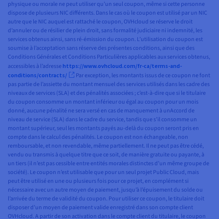
physique ou morale ne peut utiliser qu’un seul coupon, même si cette personne
dispose de plusieurs NIC différents. Dans le cas où le coupon est utilisé par un NIC
autre que le NIC auquel est rattaché le coupon, OVHcloud se réserve le droit
d’annuler ou de résilier de plein droit, sans formalité judiciaire ni indemnité, les
services obtenus ainsi, sans ré-émission du coupon. L’utilisation du coupon est
soumise à l’acceptation sans réserve des présentes conditions, ainsi que des
Conditions Générales et Conditions Particulières applicables aux services obtenus,
accessibles à l’adresse
https://www.ovhcloud.com/fr-ca/terms-and-
conditions/contracts/
Par exception, les montants issus de ce coupon ne font
pas partie de l’assiette du montant mensuel des services utilisés dans les cadre des
niveaux de services (SLA) et des pénalités associées ; c’est-à-dire que si le titulaire
du coupon consomme un montant inférieur ou égal au coupon pour un mois
donné, aucune pénalité ne sera versé en cas de manquement à unAccord de
niveau de service (SLA) dans le cadre du service, tandis que s’il consomme un
montant supérieur, seul les montants payés au-delà du coupon seront pris en
compte dans le calcul des pénalités. Le coupon est non échangeable, non
remboursable, et non revendable, même partiellement. Il ne peut pas être cédé,
vendu ou transmis à quelque titre que ce soit, de manière gratuite ou payante, à
un tiers (il n’est pas cessible entre entités morales distinctes d’un même groupe de
société). Le coupon n’est utilisable que pour un seul projet Public Cloud, mais
peut être utilisé en une ou plusieurs fois pour ce projet, en complément si
nécessaire avec un autre moyen de paiement, jusqu’à l’épuisement du solde ou
l’arrivée du terme de validité du coupon. Pour utiliser ce coupon, le titulaire doit
disposer d’un moyen de paiement valide enregistré dans son compte client
OVHcloud. A partir de son activation dans le compte client du titulaire, le coupon