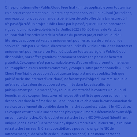
1
Offre promotionnelle « Public Cloud Free Trial » limitée applicable pour toute mise
en place et consommation d’un premier projet de service Public Cloud (tout client,
nouveau ou non, peut demander à bénéficier de cette offre dans la mesure où il
n’a pas déjà créé un projet Public Cloud par le passé, que celui-ci soit encore en
vigueur ou non), activable dès le 1er Juillet 2022 à 00h00 (heure de Paris). Le
coupon doit être activé lors de la création du premier projet Public Cloud du
titulaire. Le coupon est valable uniquement pour les achats de prestation de
service fournis par OVHcloud, directement auprès d’OVHcloud via le site internet et
uniquement pour les services Public Cloud, sur toutes les régions Public Cloud
disponibles, hors offres gratuites (notamment services en phase de beta test
gratuits). Ce coupon n’est pas cumulable avec d’autres offres promotionnelles en
cours applicables aux services concernés, y compris l’offre promotionnelle « Public
Cloud Free Trial ». Le coupon s’applique sur lesprix standards publics (tels que
publié sur le site internet d’OVHcloud) ne faisant pas l’objet d’une remise quelle
qu’elle soit. La valeur du coupon est exprimée dans la devise affichée
publiquement pour le marché/pays auquel est rattaché le contrat Public Cloud
bénéficiant du coupon, hors taxes, et ne peut être utilisée que pour consommer
des services dans la même devise. Le coupon est valable pour la consommation de
services usuellement disponibles dans le marché auquel est rattaché le NIC utilisé.
Le coupon est attribué à une personne physique ou morale déterminée ayant déjà
un compte client chez OVHcloud, et est rattaché à son NIC OVHcloud (identifiant
unique ; dans le cas où la personne physique ou morale a plusieurs NIC, le coupon
est rattaché à un seul NIC, sans possibilité de pouvoir changer le NIC de
rattachement, ni de bénéficier de plusieurs coupons). Une même personne