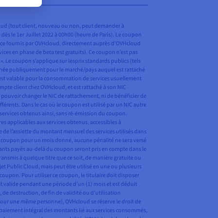
Cloud (tout client, nouveau ou non, peut demander à
e dès le 1er Juillet 2022 à 00h00 (heure de Paris). Le coupon
ervice fournis par OVHcloud, directement auprès d’OVHcloud
vices en phase de beta test gratuits). Ce coupon n’est pas
». Le coupon s’applique sur lesprix standards publics (tels
ffichée publiquement pour le marché/pays auquel est rattaché
 est valable pour la consommation de services usuellement
pte client chez OVHcloud, et est rattaché à son NIC
e pouvoir changer le NIC de rattachement, ni de bénéficier de
ents. Dans le cas où le coupon est utilisé par un NIC autre
es services obtenus ainsi, sans ré-émission du coupon.
es applicables aux services obtenus, accessibles à
e de l’assiette du montant mensuel des services utilisés dans
 au coupon pour un mois donné, aucune pénalité ne sera versé
tants payés au-delà du coupon seront pris en compte dans le
ansmis à quelque titre que ce soit, de manière gratuite ou
jet Public Cloud, mais peut être utilisé en une ou plusieurs
oupon. Pour utiliser ce coupon, le titulaire doit disposer
t valide pendant une période d’un (1) mois et est déduit
de destruction, de fin de validité ou d’utilisation
 pour une même personne), OVHcloud se réserve le droit de
du paiement intégral des montants lié aux services consommés,