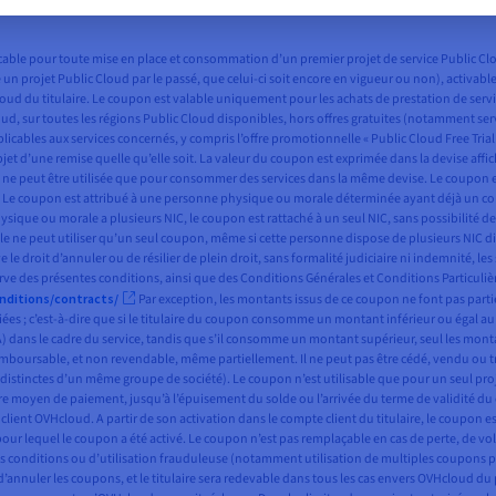
plicable pour toute mise en place et consommation d’un premier projet de service Public 
éé un projet Public Cloud par le passé, que celui-ci soit encore en vigueur ou non), activabl
c Cloud du titulaire. Le coupon est valable uniquement pour les achats de prestation de s
loud, sur toutes les régions Public Cloud disponibles, hors offres gratuites (notamment ser
cables aux services concernés, y compris l’offre promotionnelle « Public Cloud Free Trial 
’objet d’une remise quelle qu’elle soit. La valeur du coupon est exprimée dans la devise a
et ne peut être utilisée que pour consommer des services dans la même devise. Le coupon
sé. Le coupon est attribué à une personne physique ou morale déterminée ayant déjà un com
ysique ou morale a plusieurs NIC, le coupon est rattaché à un seul NIC, sans possibilité d
 peut utiliser qu’un seul coupon, même si cette personne dispose de plusieurs NIC différ
le droit d’annuler ou de résilier de plein droit, sans formalité judiciaire ni indemnité, l
rve des présentes conditions, ainsi que des Conditions Générales et Conditions Particulièr
nditions/contracts/
Par exception, les montants issus de ce coupon ne font pas parti
ociées ; c’est-à-dire que si le titulaire du coupon consomme un montant inférieur ou égal
 dans le cadre du service, tandis que s’il consomme un montant supérieur, seul les mon
mboursable, et non revendable, même partiellement. Il ne peut pas être cédé, vendu ou tr
es distinctes d’un même groupe de société). Le coupon n’est utilisable que pour un seul pro
re moyen de paiement, jusqu’à l’épuisement du solde ou l’arrivée du terme de validité du c
ent OVHcloud. A partir de son activation dans le compte client du titulaire, le coupon es
r lequel le coupon a été activé. Le coupon n’est pas remplaçable en cas de perte, de vol, 
tes conditions ou d’utilisation frauduleuse (notamment utilisation de multiples coupons
u d’annuler les coupons, et le titulaire sera redevable dans tous les cas envers OVHcloud 