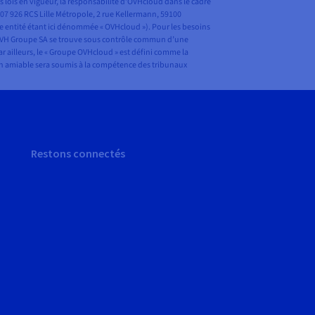
lois en vigueur, la responsabilité d’OVHcloud dans le cadre
407 926 RCS Lille Métropole, 2 rue Kellermann, 59100
te entité étant ici dénommée « OVHcloud »). Pour les besoins
le OVH Groupe SA se trouve sous contrôle commun d’une
ar ailleurs, le « Groupe OVHcloud » est défini comme la
tion amiable sera soumis à la compétence des tribunaux
Restons connectés