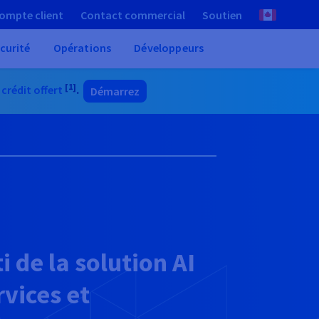
ompte client
Contact commercial
Soutien
curité
Opérations
Développeurs
[1]
 crédit offert
.
Démarrez
 de la solution AI
vices et