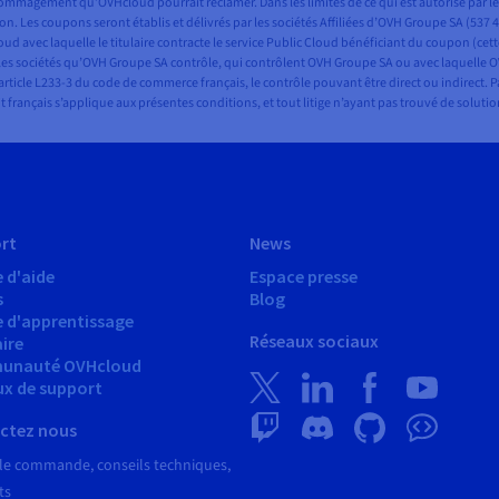
magement qu’OVHcloud pourrait réclamer. Dans les limites de ce qui est autorisé par les 
n. Les coupons seront établis et délivrés par les sociétés Affiliées d’OVH Groupe SA (537 
ud avec laquelle le titulaire contracte le service Public Cloud bénéficiant du coupon (cet
oute les sociétés qu’OVH Groupe SA contrôle, qui contrôlent OVH Groupe SA ou avec laquel
’article L233-3 du code de commerce français, le contrôle pouvant être direct ou indirect. P
oit français s’applique aux présentes conditions, et tout litige n’ayant pas trouvé de solu
rt
News
 d'aide
Espace presse
s
Blog
e d'apprentissage
Réseaux sociaux
ire
unauté OVHcloud
ux de support
ctez nous
le commande, conseils techniques,
ts