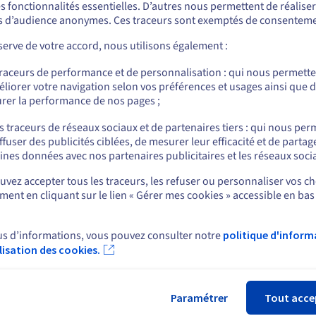
e de sa catégorie, OVHcloud vous permet de réduire considérableme
s fonctionnalités essentielles. D’autres nous permettent de réalise
r commander, rendez-vous sur le site de votre pays (États-Unis) et créez un
out en bénéficiant de l'agilité nécessaire pour mener à bien votre
 d’audience anonymes. Ces traceurs sont exemptés de consenteme
mpte.
ab. Vous conservez également vos données en toute sécurité et
erve de votre accord, nous utilisons également :
totale avec le règlement général sur la protection des données (RG
Allez sur le site États-Unis
traceurs de performance et de personnalisation : qui nous permett
us.ovhcloud.com/
public-cloud
Anglais
USD - $
liorer votre navigation selon vos préférences et usages ainsi que 
rer la performance de nos pages ;
ou
ment vos délais de livraison
s traceurs de réseaux sociaux et de partenaires tiers : qui nous per
ffuser des publicités ciblées, de mesurer leur efficacité et de partag
able grâce à des processus automatisés. En utilisant plusieurs mac
Rester sur le site actuel
ines données avec nos partenaires publicitaires et les réseaux soci
ion des tâches limite le temps nécessaire pour réaliser l’entraînemen
vez accepter tous les traceurs, les refuser ou personnaliser vos ch
ent en cliquant sur le lien « Gérer mes cookies » accessible en bas
Sélectionner un autre site web
hargées des données de la gestion de l'infrastructure
us d’informations, vous pouvez consulter notre
politique d'inform
ilisation des cookies.
Fer
et chronophage. AI Training apporte une réponse à cette problémat
a permet aux équipes responsables des données de se concentrer sur
Paramétrer
Tout acce