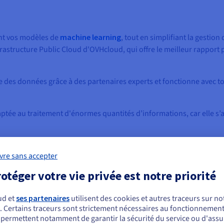
nt vos modèles de
machine learning
, tout en simplifiant la gestion
frastructure Public Cloud d'OVHcloud, qui offre le meilleur rapport p
ge des données grâce à des partenaires experts et fonctionne avec t
ptée au traitement d'énormes quantités d’informations, car elle s’
niques, vous pouvez lancer votre application en production dès l
vre sans accepter
otéger votre vie privée est notre priorité
ud et
ses partenaires
utilisent des cookies et autres traceurs sur not
 vos coûts pour le GPU as a Service
. Certains traceurs sont strictement nécessaires au fonctionnement 
ous semblez être localisé en États-Unis.
s permettent notamment de garantir la sécurité du service ou d'assu