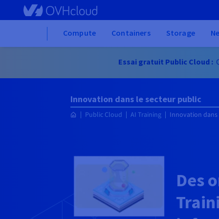
Skip to main content
Home
Compute
Containers
Storage
N
Essai gratuit Public Cloud :
C
Innovation dans le secteur public
Public Cloud
AI Training
Innovation dans 
Des o
Train