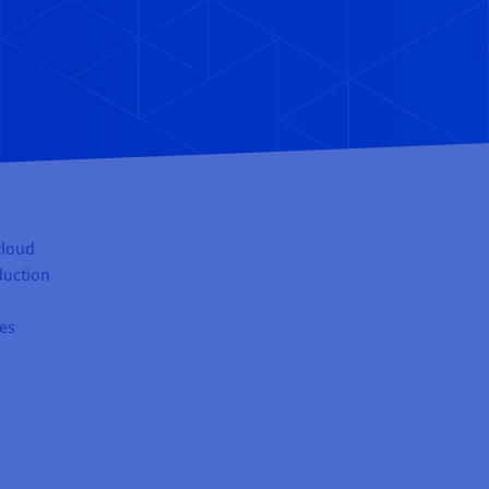
cloud
duction
des
.