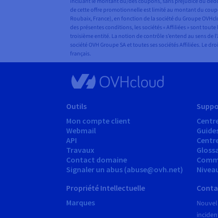
incluant le montant du/des coupons, sans préjudice du dédom
de cette offre promotionnelle est limité au montant du coupo
Roubaix, France), en fonction de la société du Groupe OVHclo
des présentes conditions, les sociétés « Affiliées » sont t
troisième entité. La notion de contrôle s’entend au sens de l
société OVH Groupe SA et toutes ses sociétés Affiliées. Le dr
français.
Outils
Suppo
Mon compte client
Centre
Webmail
Guide
API
Centr
Travaux
Glossa
Contact domaine
Comm
Signaler un abus (abuse@ovh.net)
Nivea
Propriété Intellectuelle
Conta
Marques
Nouvel
inciden