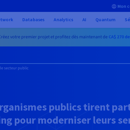
Mon c
etwork
Databases
Analytics
AI
Quantum
Sé
réez votre premier projet et profitez dès maintenant de
CA$ 270
de
le secteur public
rganismes publics tirent parti
ing pour moderniser leurs ser