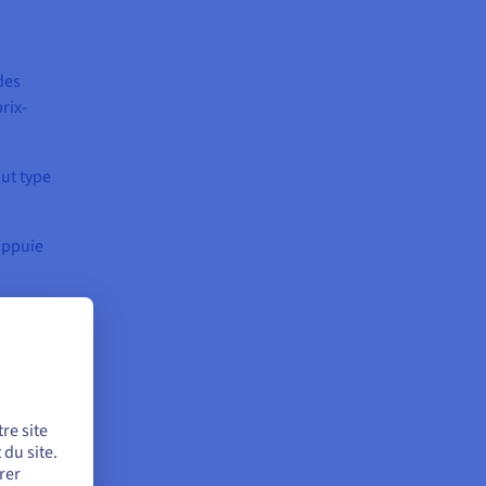
 des
rix-
out type
appuie
e
re site
du site.
rer