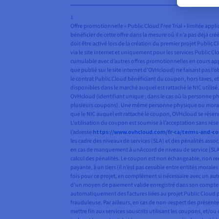
1
Offre promotionnelle « Public Cloud Free Trial » limitée ap
bénéficier de cette offre dans la mesure où il n’a pas déjà cr
doit être activé lors de la création du premier projet Publi
via le site internet et uniquement pour les services Public C
cumulable avec d’autres offres promotionnelles en cours appli
que publié sur le site internet d’OVHcloud) ne faisant pas l
le contrat Public Cloud bénéficiant du coupon, hors taxes, 
disponibles dans le marché auquel est rattaché le NIC utili
OVHcloud (identifiant unique ; dans le cas où la personne ph
plusieurs coupons). Une même personne physique ou morale ne
que le NIC auquel est rattaché le coupon, OVHcloud se réserve 
L’utilisation du coupon est soumise à l’acceptation sans rése
l’adresse
https://www.ovhcloud.com/fr-ca/terms-and-co
les cadre des niveaux de services (SLA) et des pénalités ass
en cas de manquement à unAccord de niveau de service (SLA)
calcul des pénalités. Le coupon est non échangeable, non re
payante, à un tiers (il n’est pas cessible entre entités moral
fois pour ce projet, en complément si nécessaire avec un aut
d’un moyen de paiement valide enregistré dans son compte cli
automatiquement des factures liées au projet Public Cloud pou
frauduleuse. Par ailleurs, en cas de non-respect des présen
mettre fin aux services souscrits utilisant les coupons, et/o