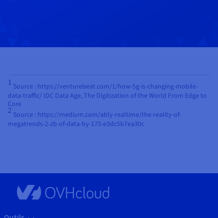
1
Source : https://venturebeat.com/1/how-5g-is-changing-mobile-
data-traffic/ IDC Data Age, The Digitization of the World From Edge to
Core
2
Source : https://medium.com/ably-realtime/the-reality-of-
megatrends-2-zb-of-data-by-175-e3dc5b7ea30c
Outils