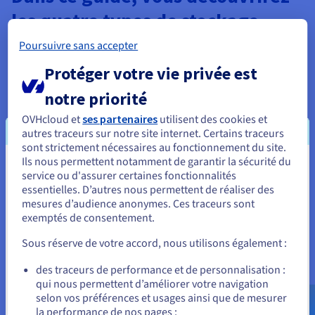
les quatre types de stockage
principaux :
Poursuivre sans accepter
Protéger votre vie privée est
Nos vies devenant de plus en plus numérisées, la
notre priorité
quantité de données que nous créons et consommons
augmente rapidement. Selon des estimations
OVHcloud et
ses partenaires
utilisent des cookies et
1
récentes
, un individu moyen devrait générer près de
autres traceurs sur notre site internet. Certains traceurs
5 000 engagements de données numériques par jour
sont strictement nécessaires au fonctionnement du site.
d'ici 2025, dont 60 % des données mondiales
Ils nous permettent notamment de garantir la sécurité du
Vous semblez être localisé en États-
2
service ou d'assurer certaines fonctionnalités
produites par des entreprises
. Avec des volumes de
essentielles. D’autres nous permettent de réaliser des
données aussi élevés, il est important de sélectionner
Unis.
mesures d’audience anonymes. Ces traceurs sont
le type de stockage le plus adapté pour gérer les
exemptés de consentement.
Pour commander, rendez-vous sur le site de votre pays (États-
données et y accéder efficacement.
Unis) et créez un compte.
Sous réserve de votre accord, nous utilisons également :
Stockage de fichiers
: le plus courant, utilisé
pour le stockage de fichiers, le partage et la
Allez sur le site États-Unis
des traceurs de performance et de personnalisation :
collaboration.
qui nous permettent d’améliorer votre navigation
us.ovhcloud.com/
Anglais
USD - $
Stockage par bloc
: idéal pour héberger de
selon vos préférences et usages ainsi que de mesurer
la performance de nos pages ;
grandes bases de données, des applications