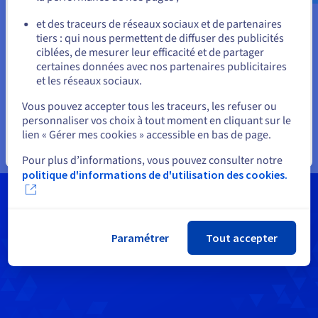
ou
haute performance et des données critiques.
et des traceurs de réseaux sociaux et de partenaires
Stockage objet
: hautement évolutif et rentable,
tiers : qui nous permettent de diffuser des publicités
Rester sur le site actuel
utilisé pour la distribution de contenu et le
ciblées, de mesurer leur efficacité et de partager
stockage de grands volumes de données non
certaines données avec nos partenaires publicitaires
structurées.
et les réseaux sociaux.
Sélectionner un autre site web
Stockage d’archives
: solution fiable et
Vous pouvez accepter tous les traceurs, les refuser ou
hautement performante, conçue pour la
personnaliser vos choix à tout moment en cliquant sur le
conservation à long terme des données.
lien « Gérer mes cookies » accessible en bas de page.
Fermer
Pour plus d’informations, vous pouvez consulter notre
politique d'informations de d'utilisation des cookies.
Paramétrer
Tout accepter