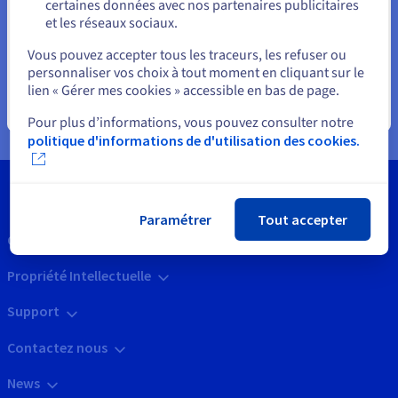
certaines données avec nos partenaires publicitaires
jour de l’option de prélèvement automatique
et les réseaux sociaux.
Sélectionner un autre site web
?
Vous pouvez accepter tous les traceurs, les refuser ou
personnaliser vos choix à tout moment en cliquant sur le
Que se passe-t-il si le moyen de paiement n’est
lien « Gérer mes cookies » accessible en bas de page.
pas valide ?
Fermer
Pour plus d’informations, vous pouvez consulter notre
politique d'informations de d'utilisation des cookies.
Paramétrer
Tout accepter
Outils
Propriété Intellectuelle
Support
Contactez nous
News