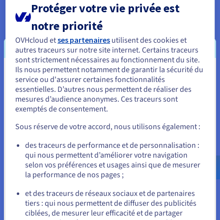
Vous trouverez sur cette page les informations et la
Documentation
Protéger votre vie privée est
Tarifs
documentation en lien avec la mise à jour de notre système de
Roadmap & Changelog
renouvellement automatique.
Disponibilités par régions
notre priorité
Roadmap & Changelog
Documentation
OVHcloud et
ses partenaires
utilisent des cookies et
Roadmap & Changelog
autres traceurs sur notre site internet. Certains traceurs
sont strictement nécessaires au fonctionnement du site.
Ils nous permettent notamment de garantir la sécurité du
Les questions que vous vous
Vous semblez être localisé en États-
service ou d'assurer certaines fonctionnalités
posez
essentielles. D’autres nous permettent de réaliser des
Unis.
mesures d’audience anonymes. Ces traceurs sont
exemptés de consentement.
Pour commander, rendez-vous sur le site de votre pays (États-
Unis) et créez un compte.
Qui est concerné par ce changement ?
Sous réserve de votre accord, nous utilisons également :
Allez sur le site États-Unis
des traceurs de performance et de personnalisation :
Que se passera-t-il pour mes noms de
qui nous permettent d’améliorer votre navigation
domaine et hébergements web en
us.ovhcloud.com/
Anglais
USD - $
selon vos préférences et usages ainsi que de mesurer
renouvellement manuel ?
la performance de nos pages ;
ou
Je ne souhaite pas conserver l’option de
et des traceurs de réseaux sociaux et de partenaires
renouvellement automatique, que faire ?
tiers : qui nous permettent de diffuser des publicités
Rester sur le site actuel
ciblées, de mesurer leur efficacité et de partager
Quels produits sont concernés par la mise à