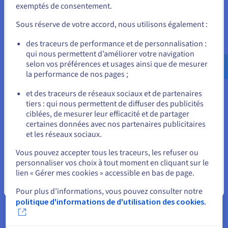
exemptés de consentement.
vMotion
Pour commander, rendez-vous sur le site de votre pays (États-
Unis) et créez un compte.
vMotion est une fonctionnalité clé de vSphere, qui permet la
Sous réserve de votre accord, nous utilisons également :
migration à chaud de machines virtuelles d’un hôte ESXi à un
Allez sur le site États-Unis
des traceurs de performance et de personnalisation :
autre sans temps d'arrêt. Cela signifie que vous pouvez
qui nous permettent d’améliorer votre navigation
us.ovhcloud.com/
Anglais
USD - $
déplacer une machine virtuelle en cours de fonctionnement
selon vos préférences et usages ainsi que de mesurer
d'un serveur physique à un autre, sans perturber les
la performance de nos pages ;
applications ni les services.
ou
vMotion assure la maintenance, l’optimisation des ressources
et des traceurs de réseaux sociaux et de partenaires
et la flexibilité de la répartition de charge, garantissant ainsi
tiers : qui nous permettent de diffuser des publicités
Rester sur le site actuel
une disponibilité continue pour vos charges de travail
ciblées, de mesurer leur efficacité et de partager
critiques.
certaines données avec nos partenaires publicitaires
et les réseaux sociaux.
Sélectionner un autre site web
Vous pouvez accepter tous les traceurs, les refuser ou
personnaliser vos choix à tout moment en cliquant sur le
Réseaux virtuels et sécurité
lien « Gérer mes cookies » accessible en bas de page.
La société VMware est consciente que la mise en réseau et la
Fermer
Pour plus d’informations, vous pouvez consulter notre
sécurité sont des composantes essentielles de toute
politique d'informations de d'utilisation des cookies.
infrastructure informatique moderne. Pour répondre à ces
besoins, elle propose
NSX
, une puissante plateforme de
sécurité et de virtualisation de réseau qui est compatible avec