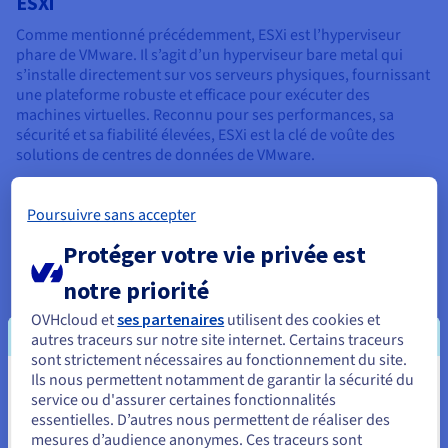
ESXi
Comme mentionné précédemment, ESXi est l’hyperviseur
phare de VMware. Il s’agit d’un hyperviseur bare metal qui
s’installe directement sur vos serveurs physiques, fournissant
une plateforme robuste et efficace pour exécuter des
machines virtuelles. Reconnu pour ses performances, sa
sécurité et sa fiabilité élevées, ESXi est la clé de voûte des
solutions de centres de données de VMware.
Serveur vCenter
Poursuivre sans accepter
Le serveur vCenter assure la gestion centralisée de votre
environnement VMware. Il vous permet de gérer plusieurs
Protéger votre vie privée est
hôtes ESXi et leurs machines virtuelles à partir d'un seul
notre priorité
serveur.
OVHcloud et
ses partenaires
utilisent des cookies et
vCenter propose des fonctionnalités avancées, telles que la
autres traceurs sur notre site internet. Certains traceurs
gestion centralisée des ressources, la haute disponibilité et la
sont strictement nécessaires au fonctionnement du site.
reprise après sinistre. Il vous permet également de suivre les
Ils nous permettent notamment de garantir la sécurité du
performances, d'automatiser des tâches et d'appliquer des
Vous semblez être localisé en États-
service ou d'assurer certaines fonctionnalités
politiques de sécurité dans l'ensemble de votre
essentielles. D’autres nous permettent de réaliser des
infrastructure.
Unis.
mesures d’audience anonymes. Ces traceurs sont