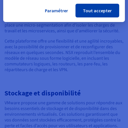
un modèle de confiance zéro.
Paramétrer
Tout accepter
NSX permet de créer et de gérer des réseaux virtuels
entièrement sous forme logicielle. Il est possible de mettre en
place une micro-segmentation afin d'isoler les charges de
travail et les microservices, ainsi que d'améliorer la sécurité.
Cette plateforme offre une flexibilité et une agilité incroyables,
avec la possibilité de provisionner et de reconfigurer des
réseaux en quelques secondes. NSX reproduit l’ensemble du
modèle de réseau sous forme logicielle, en incluant les
commutateurs logiques, les routeurs, les pare-feu, les
répartiteurs de charge et les VPN.
Stockage et disponibilité
VMware propose une gamme de solutions pour répondre aux
besoins essentiels de stockage et de disponibilité dans des
environnements virtualisés. Ces solutions garantissent que
vos données sont stockées efficacement, protégées contre la
perte et faciles d’accès pour vos utilisateurs et applications.