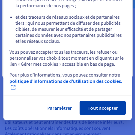
Principaux avantages du VDI
la performance de nos pages ;
ou
Le VDI centralise les bureaux dans les limites sécurisées d'un
et des traceurs de réseaux sociaux et de partenaires
centre de données, minimisant les risques associés aux
tiers : qui nous permettent de diffuser des publicités
informations stockées sur des appareils individuels,
Rester sur le site actuel
ciblées, de mesurer leur efficacité et de partager
facilement perdus ou compromis. Les équipes informatiques
certaines données avec nos partenaires publicitaires
obtiennent un contrôle granulaire sur les politiques et l'accès.
et les réseaux sociaux.
Sélectionner un autre site web
Le personnel informatique peut déployer des mises à jour,
Vous pouvez accepter tous les traceurs, les refuser ou
des correctifs et de nouveaux bureaux virtuels avec facilité,
personnaliser vos choix à tout moment en cliquant sur le
éliminant ainsi le besoin de visiter des machines physiques
lien « Gérer mes cookies » accessible en bas de page.
individuelles. Cela centralise le dépannage et réduit la charge
de travail administrative.
Fermer
Pour plus d’informations, vous pouvez consulter notre
politique d'informations de d'utilisation des cookies.
En cas de défaillance matérielle ou de catastrophe, cela
permet de restaurer rapidement les bureaux virtuels à partir
de sauvegardes, minimisant ainsi les perturbations et les
temps d'arrêt de l'entreprise.
Paramétrer
Tout accepter
Bien que le VDI ait certains coûts initiaux, il réduit le besoin de
mises à niveau matérielles fréquentes sur les appareils des
utilisateurs et peut entraîner des frais de licence inférieurs.
Les coûts opérationnels informatiques sont souvent
également rationalisés dans cet environnement.