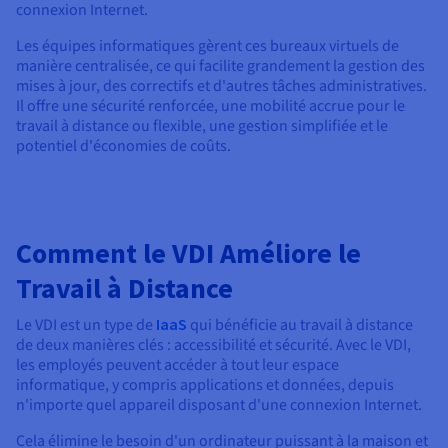
Documentation
connexion Internet.
Tarifs
Roadmap & Changelog
Disponibilités par régions
Les équipes informatiques gèrent ces bureaux virtuels de
Roadmap & Changelog
manière centralisée, ce qui facilite grandement la gestion des
Documentation
mises à jour, des correctifs et d'autres tâches administratives.
Roadmap & Changelog
Il offre une sécurité renforcée, une mobilité accrue pour le
travail à distance ou flexible, une gestion simplifiée et le
potentiel d'économies de coûts.
Comment le VDI Améliore le
Travail à Distance
Le VDI est un type de
IaaS
qui bénéficie au travail à distance
de deux manières clés : accessibilité et sécurité. Avec le VDI,
les employés peuvent accéder à tout leur espace
informatique, y compris applications et données, depuis
n'importe quel appareil disposant d'une connexion Internet.
Cela élimine le besoin d'un ordinateur puissant à la maison et