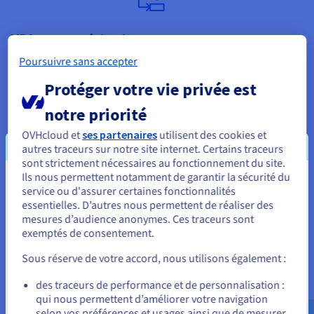
VDI non persistant
Imaginez un VDI non persistant comme un bureau "nouveau
Poursuivre sans accepter
départ". Chaque fois qu'un utilisateur se connecte, il obtient
Protéger votre vie privée est
une image de bureau propre et standardisée. Leurs
modifications, paramètres personnels et même fichiers
notre priorité
enregistrés localement ne sont pas conservés entre les
sessions. Lorsqu'ils se déconnectent, le bureau virtuel revient
OVHcloud et
ses partenaires
utilisent des cookies et
à son état d'origine.
autres traceurs sur notre site internet. Certains traceurs
sont strictement nécessaires au fonctionnement du site.
Cette approche est idéale pour les cas d'utilisation où les
Ils nous permettent notamment de garantir la sécurité du
utilisateurs ont besoin d'une expérience cohérente et
Vous semblez être localisé en États-
service ou d'assurer certaines fonctionnalités
prévisible, ou lorsque la sécurité est primordiale. Les VDIs
essentielles. D’autres nous permettent de réaliser des
Unis.
non persistants sont plus faciles à gérer et nécessitent moins
mesures d’audience anonymes. Ces traceurs sont
d'espace, mais ils manquent de la personnalisation que les
exemptés de consentement.
Pour commander, rendez-vous sur le site de votre pays (États-
utilisateurs pourraient attendre d'un ordinateur traditionnel.
Unis) et créez un compte.
Sous réserve de votre accord, nous utilisons également :
Allez sur le site États-Unis
des traceurs de performance et de personnalisation :
qui nous permettent d’améliorer votre navigation
us.ovhcloud.com/
learn
Anglais
USD - $
selon vos préférences et usages ainsi que de mesurer