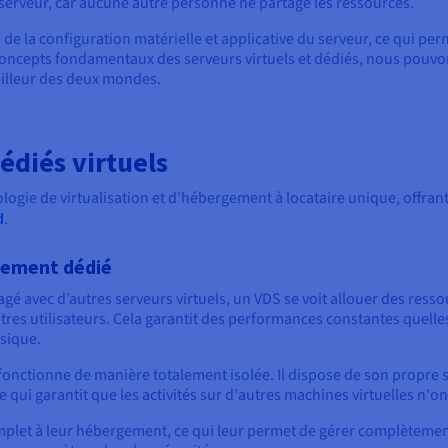
 serveur, car aucune autre personne ne partage les ressources.
 de la configuration matérielle et applicative du serveur, ce qui p
 concepts fondamentaux des serveurs virtuels et dédiés, nous pou
eilleur des deux mondes.
édiés virtuels
ologie de virtualisation et d'hébergement à locataire unique, offra
d
.
gement dédié
agé avec d’autres serveurs virtuels, un VDS se voit allouer des res
res utilisateurs. Cela garantit des performances constantes quelles 
sique.
fonctionne de manière totalement isolée. Il dispose de son propre 
 qui garantit que les activités sur d'autres machines virtuelles n'on
omplet à leur hébergement, ce qui leur permet de gérer complètemen