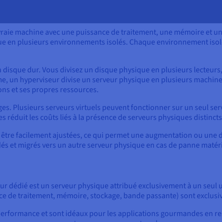
raie machine avec une puissance de traitement, une mémoire et un s
que en plusieurs environnements isolés. Chaque environnement iso
disque dur. Vous divisez un disque physique en plusieurs lecteurs
e, un hyperviseur divise un serveur physique en plusieurs machine
ons et ses propres ressources.
ges. Plusieurs serveurs virtuels peuvent fonctionner sur un seul ser
s réduit les coûts liés à la présence de serveurs physiques distinc
être facilement ajustées, ce qui permet une augmentation ou une di
s et migrés vers un autre serveur physique en cas de panne matéri
ur dédié est un serveur physique attribué exclusivement à un seul u
nce de traitement, mémoire, stockage, bande passante) sont exclusive
 performance et sont idéaux pour les applications gourmandes en re