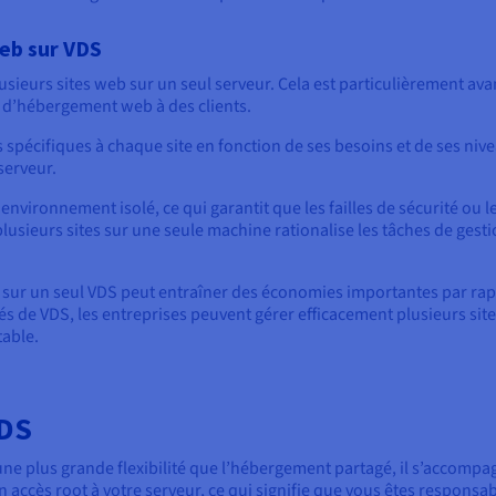
eb sur VDS
sieurs sites web sur un seul serveur. Cela est particulièrement ava
s d’hébergement web à des clients.
pécifiques à chaque site en fonction de ses besoins et de ses niveau
serveur.
vironnement isolé, ce qui garantit que les failles de sécurité ou l
lusieurs sites sur une seule machine rationalise les tâches de gestio
 sur un seul VDS peut entraîner des économies importantes par ra
ités de VDS, les entreprises peuvent gérer efficacement plusieurs si
table.
VDS
 une plus grande flexibilité que l’hébergement partagé, il s’accom
n accès root à votre serveur, ce qui signifie que vous êtes responsa