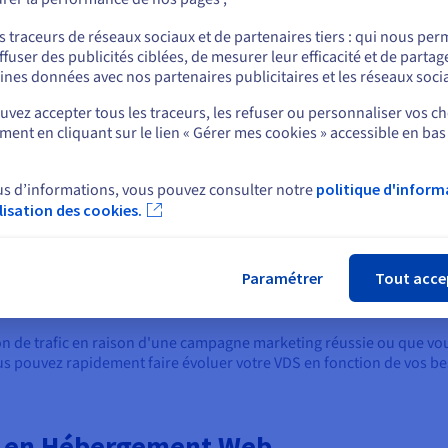
ou
s traceurs de réseaux sociaux et de partenaires tiers : qui nous per
s ressources dans VDS
ffuser des publicités ciblées, de mesurer leur efficacité et de partag
Rester sur le site actuel
ines données avec nos partenaires publicitaires et les réseaux soci
éside dans leur allocation flexible des ressources d’
hébergement
vez accepter tous les traceurs, les refuser ou personnaliser vos ch
ont un pool commun, VDS fournit une part exclusive de la puissanc
ent en cliquant sur le lien « Gérer mes cookies » accessible en bas
Sélectionner un autre site web
qui garantit des performances constantes quelles que soient les acti
us d’informations, vous pouvez consulter notre
politique d'inform
es voisins bruyants ou des chutes de vitesse soudaines pendant les
ilisation des cookies.
Fer
nit un environnement prévisible et stable, vous donnant la confian
 sans crainte de contention de ressources.
Paramétrer
Tout acce
 d’agilité qui fait souvent défaut aux machines dédiées traditionnel
ter votre capacité à la demande, à mesure que vos besoins évoluent.
 de trafic en raison d'une campagne marketing réussie ou que vou
us pouvez rapidement faire évoluer votre VDS en fonction de vos be
ls en Hébergement Web