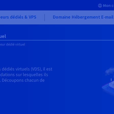
Mon c
eurs dédiés & VPS
Domaine Hébergement E-mail
uel
eur dédié virtuel
édiés virtuels (VDS), il est
ations sur lesquelles ils
iés. Découpons chacun de