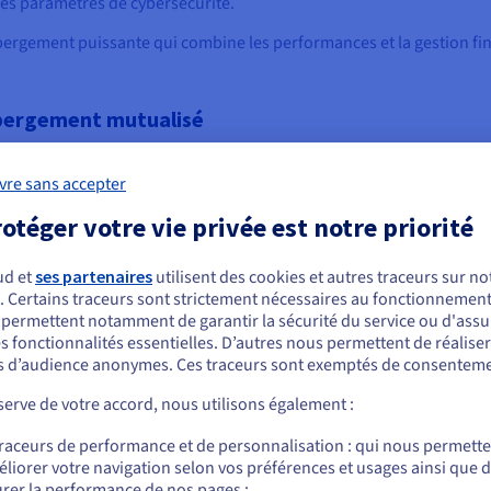
t les paramètres de cybersécurité.
rgement puissante qui combine les performances et la gestion fin
hébergement mutualisé
d, le
cloud
hybride et l’hébergement collectif, il existe des distincti
lement un pool de matériel partagé entre les utilisateurs. Cela peut
vre sans accepter
ion.
otéger votre vie privée est notre priorité
 une meilleure supervision de la plateforme de serveur que la plup
asé sur les ressources allouées, tandis que l’hébergement cloud s
ud et
ses partenaires
utilisent des cookies et autres traceurs sur not
. Certains traceurs sont strictement nécessaires au fonctionnement 
ous semblez être localisé en États-Unis.
s permettent notamment de garantir la sécurité du service ou d'assu
lusieurs entreprises partagent le même serveur et ses ressources, c
s fonctionnalités essentielles. D’autres nous permettent de réalise
té. VDS fournit des ressources exclusives et un isolement qui éli
r commander, rendez-vous sur le site de votre pays (États-Unis) et créez un
 d’audience anonymes. Ces traceurs sont exemptés de consenteme
mpte.
ité sur l’environnement. Il fournit un accès root et un contrôle co
erve de votre accord, nous utilisons également :
tivité plus facile pour s’adapter à l’évolution des besoins.
Allez sur le site États-Unis
lectif et les serveurs dédiés en offrant un équilibre entre accessibi
traceurs de performance et de personnalisation : qui nous permett
us.ovhcloud.com/
Anglais
USD - $
plications web modérées à populaires.
liorer votre navigation selon vos préférences et usages ainsi que 
rer la performance de nos pages ;