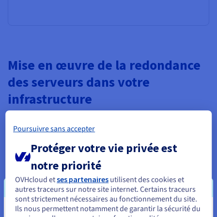
Mise en œuvre de la redondance
des serveurs dans votre
infrastructure
La mise en œuvre efficace de la redondance des serveurs
Poursuivre sans accepter
nécessite une planification et une exécution minutieuses et
adaptées à vos besoins opérationnels spécifiques et à votre
Protéger votre vie privée est
environnement technique. Le processus commence
généralement par une évaluation approfondie afin
notre priorité
d’identifier les applications, les services et les données les
OVHcloud et
ses partenaires
utilisent des cookies et
plus critiques et qui, par conséquent, nécessitent de la
autres traceurs sur notre site internet. Certains traceurs
redondance.
sont strictement nécessaires au fonctionnement du site.
Ils nous permettent notamment de garantir la sécurité du
Cela implique de définir des objectifs clairs, comme le temps
Vous semblez être localisé en États-