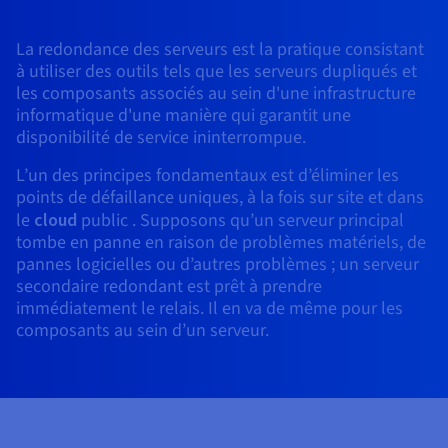
Roadmap & Changelog
AI Endpoints - Catalogue des modèles
Roadmap & Changelog
Roadmap & Changelog
Tarifs
Revendeurs
Tarifs
HYCU for OVHcloud
Guides et documentation
Managed HSM
Disponibilités par régions
MCP Server
Cloud Native
BGP Services
Bases de données additionnelles
La redondance des serveurs est la pratique consistant
Quantum
DISTRIBUER MON TRAFIC
PROTECTION & SÉCURITÉ
USAGES
AI Endpoints - Bases API
Roadmap & Changelog
Tous les usages
Documentation
à utiliser des outils tels que les serveurs dupliqués et
Guides et documentation
SAP HANA ON OVHCLOUD
les composants associés au sein d'une infrastructure
Répartiteur de charge
Dedicated HSM
Roadmap & Changelog
Infrastructure Anti-DDoS
Résilience et AZ
Conformité et certifications
AI & HPC
Option Certificats SSL
Sécurité
PROTECTION & SÉCURITÉ
AI Endpoints - Batch API
informatique d'une manière qui garantit une
Tarifs
SAP HANA on Bare Metal
Roadmap & Changelog
disponibilité de service ininterrompue.
Documentation
Disponibilités par régions
Infrastructure Anti-DDoS
Protection Game DDoS
Grid computing
Infrastructure Anti-DDoS
OPCP Packager
Option CDN
Opérations
Roadmap & Changelog
Tarifs
Documentation
SAP HANA on Private Cloud
GPUS
L’un des principes fondamentaux est d’éliminer les
Disponibilités par régions
Roadmap & Changelog
DNSSEC
Virtualisation et conteneurisation
DNSSEC
points de défaillance uniques, à la fois sur site et dans
CLOUD READY
USAGES
Nvidia H200
Développeurs
Documentation
Tarifs
le
cloud
public . Supposons qu’un serveur principal
Roadmap & Changelog
Disponibilités par régions
Tarifs
Cloud ready
SSL Gateway
Site web et application métier
SSL Gateway
Comment créer un site web ?
tombe en panne en raison de problèmes matériels, de
Nvidia H100
Documentation
Documentation
pannes logicielles ou d’autres problèmes ; un serveur
Tarifs
Roadmap & Changelog
Roadmap & Changelog
secondaire redondant est prêt à prendre
Self-Service Portal, API & IaC
Tous les usages
Héberger votre site WordPress
Régions
Nvidia L40S
immédiatement le relais. Il en va de même pour les
Documentation
Documentation
Documentation
composants au sein d’un serveur.
Roadmap & Changelog
Roadmap & Changelog
IAM & Tenant Management
Créer mon site en 1 click
Roadmap & Changelog
Nvidia L4
Tarifs
OS & licences
Gouvernance & Quotas
Créer ma boutique en ligne
Toutes les GPUs →
Documentation
Roadmap & Changelog
Observabilité