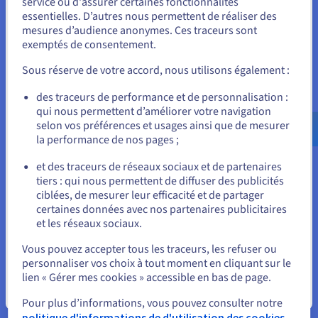
service ou d'assurer certaines fonctionnalités
d'arrêt maximal tolérable (Recovery Time Objective, ou RTO)
essentielles. D’autres nous permettent de réaliser des
et le montant acceptable de perte de données (Recovery Point
Unis.
mesures d’audience anonymes. Ces traceurs sont
Objective, ou RPO).
exemptés de consentement.
Pour commander, rendez-vous sur le site de votre pays (États-
En fonction de ces exigences et de considérations
Unis) et créez un compte.
Sous réserve de votre accord, nous utilisons également :
budgétaires, vous pouvez sélectionner la stratégie de
redondance appropriée, qu'il s'agisse du clustering avec
Allez sur le site États-Unis
des traceurs de performance et de personnalisation :
basculement (actif/passif ou actif/actif), de l'équilibrage de
qui nous permettent d’améliorer votre navigation
us.ovhcloud.com/
Anglais
USD - $
charge sur plusieurs serveurs, de la réplication des données,
selon vos préférences et usages ainsi que de mesurer
de la mise en œuvre de sites de reprise après sinistre distincts
la performance de nos pages ;
géographiquement ou d'une combinaison de ces éléments.
ou
et des traceurs de réseaux sociaux et de partenaires
Les plateformes de infonuagique
offrent souvent des
tiers : qui nous permettent de diffuser des publicités
options de redondance intégrées, comme des zones de
Rester sur le site actuel
ciblées, de mesurer leur efficacité et de partager
disponibilité ou des services de bases de données redondants
certaines données avec nos partenaires publicitaires
managés, ce qui peut simplifier la mise en œuvre. La phase
et les réseaux sociaux.
principale de mise en œuvre implique la configuration des
Sélectionner un autre site web
serveurs, du stockage, des connexions réseau et des
Vous pouvez accepter tous les traceurs, les refuser ou
mécanismes de redondance choisis, notamment la mise en
personnaliser vos choix à tout moment en cliquant sur le
place d'un suivi pour détecter les défaillances et la mise en
lien « Gérer mes cookies » accessible en bas de page.
œuvre de processus automatisés, comme le basculement IP,
Fermer
pour gérer la transition.
Pour plus d’informations, vous pouvez consulter notre
politique d'informations de d'utilisation des cookies.