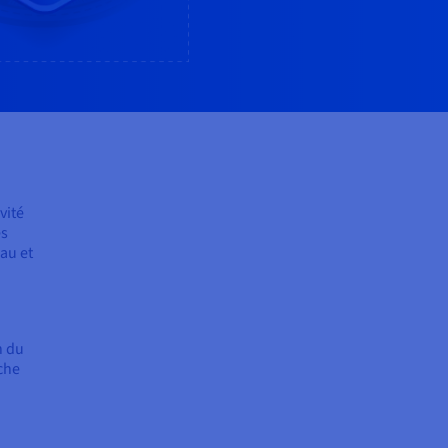
vité
es
au et
n du
che