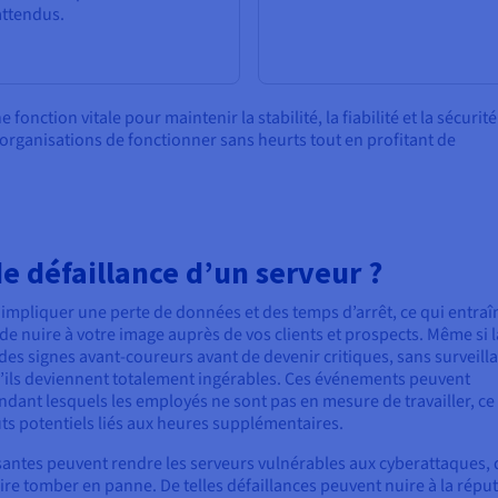
attendus.
fonction vitale pour maintenir la stabilité, la fiabilité et la sécurit
x organisations de fonctionner sans heurts tout en profitant de
de défaillance d’un serveur ?
mpliquer une perte de données et des temps d’arrêt, ce qui entraî
 de nuire à votre image auprès de vos clients et prospects. Même si l
es signes avant-coureurs avant de devenir critiques, sans surveill
qu’ils deviennent totalement ingérables. Ces événements peuvent
dant lesquels les employés ne sont pas en mesure de travailler, ce
ûts potentiels liés aux heures supplémentaires.
isantes peuvent rendre les serveurs vulnérables aux cyberattaques, 
aire tomber en panne. De telles défaillances peuvent nuire à la répu