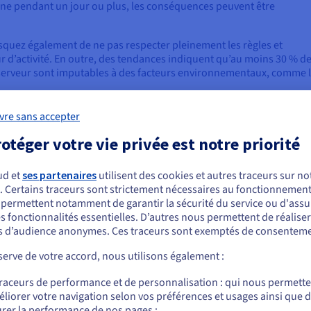
nne pendant un jour ou plus, les conséquences peuvent être
risquez également de ne pas respecter pleinement les règles et
r d’activité. En outre, des tendances indiquent qu’au moins 30 % d
serveur sont imputables à des facteurs environnementaux, comme 
des serveurs peut entraîner une vulnérabilité accrue aux cyberattaqu
vre sans accepter
es failles de sécurité, des pertes financières, une atteinte à la
es risques environnementaux. Il est donc indispensable de mettre 
otéger votre vie privée est notre priorité
afin d’atténuer ces risques et d’assurer le bon fonctionnement de vo
ud et
ses partenaires
utilisent des cookies et autres traceurs sur not
. Certains traceurs sont strictement nécessaires au fonctionnement 
ous semblez être localisé en États-Unis.
s permettent notamment de garantir la sécurité du service ou d'assu
s fonctionnalités essentielles. D’autres nous permettent de réalise
r commander, rendez-vous sur le site de votre pays (États-Unis) et créez un
 d’audience anonymes. Ces traceurs sont exemptés de consenteme
 le logiciel de surveillance des serve
mpte.
ème ?
erve de votre accord, nous utilisons également :
Allez sur le site États-Unis
traceurs de performance et de personnalisation : qui nous permett
urs détecte des erreurs système, plusieurs actions sont entreprises 
us.ovhcloud.com/
learn
Anglais
USD - $
liorer votre navigation selon vos préférences et usages ainsi que 
el envoie des alertes aux administrateurs système ou à l’équipe
rer la performance de nos pages ;