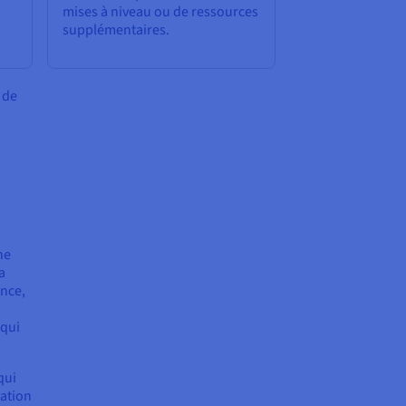
mises à niveau ou de ressources
supplémentaires.
é de
ne
a
ance,
 qui
qui
tation