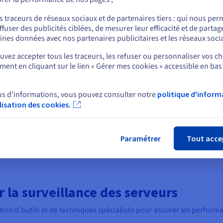
t être personnalisées en fonction de la gravité et du type d’erreur
ou
, SMS ou notifications in-app.
s traceurs de réseaux sociaux et de partenaires tiers : qui nous per
ffuser des publicités ciblées, de mesurer leur efficacité et de partag
ur indiquer ce qui n’a pas fonctionné, à quel endroit et, éventuellem
Rester sur le site actuel
ines données avec nos partenaires publicitaires et les réseaux soci
vent même relier l’erreur à la ligne de code exacte ou au commit Git
vez accepter tous les traceurs, les refuser ou personnaliser vos ch
ent en cliquant sur le lien « Gérer mes cookies » accessible en bas
Sélectionner un autre site web
ogiciel propose des causes potentielles et des étapes de dépannage 
us d’informations, vous pouvez consulter notre
politique d'inform
er l’incident en hiérarchisant les alertes les plus critiques et en vei
ilisation des cookies.
ne au bon moment.
Fer
s de surveillance assurent le suivi des indicateurs clés de performan
a mémoire, de la bande passante réseau et de l’espace disque. Ils
Paramétrer
Tout acce
e performances qui peuvent être liés aux erreurs système.
r la surveillance des serveurs
ation d'outils et de techniques spécialisés pour assurer les performan