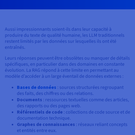
Documentation
Tarifs
Roadmap & Changelog
Disponibilités par régions
Roadmap & Changelog
Documentation
Roadmap & Changelog
Aussi impressionnants soient-ils dans leur capacité à
produire du texte de qualité humaine, les LLM traditionnels
restent limités par les données sur lesquelles ils ont été
entraînés.
Leurs réponses peuvent être obsolètes ou manquer de détails
spécifiques, en particulier dans des domaines en constante
évolution. La RAG répond à cette limite en permettant au
modèle d’accéder à un large éventail de données externes :
Bases de données
: sources structurées regroupant
des faits, des chiffres ou des relations.
Documents
: ressources textuelles comme des articles,
des rapports ou des pages web.
Référentiels de code
: collections de code source et de
documentation technique.
Graphes de connaissances
: réseaux reliant concepts
et entités entre eux.