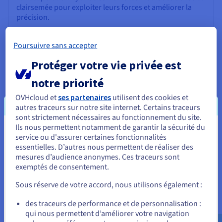
clairsemée pour exploiter leurs forces et améliorer la
précision.
Poursuivre sans accepter
Protéger votre vie privée est
Ranker (classeur)
notre priorité
Une fois les documents potentiellement pertinents
OVHcloud et
ses partenaires
utilisent des cookies et
identifiés par le retriever, c'est au ranker d'affiner la
autres traceurs sur notre site internet. Certains traceurs
sélection. Il évalue les documents récupérés et les classe
sont strictement nécessaires au fonctionnement du site.
en fonction de leur pertinence pour la requête,
Ils nous permettent notamment de garantir la sécurité du
Vous semblez être localisé en États-
service ou d'assurer certaines fonctionnalités
garantissant ainsi que les informations les plus
essentielles. D’autres nous permettent de réaliser des
appropriées soient transmises au générateur. Les
Unis.
mesures d’audience anonymes. Ces traceurs sont
méthodes de classement peuvent inclure des scores de
exemptés de consentement.
similarité, mesurant la correspondance entre la requête
Pour commander, rendez-vous sur le site de votre pays (États-
et les documents récupérés en fonction de leurs
Unis) et créez un compte.
Sous réserve de votre accord, nous utilisons également :
embeddings ou du chevauchement des mots-clés ;
l'adéquation contextuelle, évaluant dans quelle mesure
Allez sur le site États-Unis
des traceurs de performance et de personnalisation :
les informations répondent aux nuances et à l'intention
qui nous permettent d’améliorer votre navigation
us.ovhcloud.com/
Anglais
USD - $
de la requête ; et la qualité de la source, favorisant les