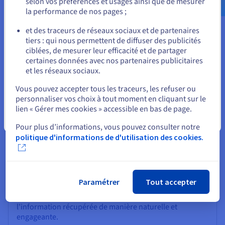
selon vos préférences et usages ainsi que de mesurer
informations issues de sources fiables et crédibles.
la performance de nos pages ;
ou
et des traceurs de réseaux sociaux et de partenaires
tiers : qui nous permettent de diffuser des publicités
Rester sur le site actuel
ciblées, de mesurer leur efficacité et de partager
certaines données avec nos partenaires publicitaires
et les réseaux sociaux.
Sélectionner un autre site web
Vous pouvez accepter tous les traceurs, les refuser ou
personnaliser vos choix à tout moment en cliquant sur le
lien « Gérer mes cookies » accessible en bas de page.
Generator (générateur)
Fermer
Il s'agit du composant central responsable de la
Pour plus d’informations, vous pouvez consulter notre
génération de la réponse finale. En général, un LLM
politique d'informations de d'utilisation des cookies.
prend les documents classés en entrée et élabore une
réponse cohérente et informative, mais il pourrait s'agir
de n'importe quel modèle
génératif en IA
.
Paramétrer
Tout accepter
Le generator utilise ses capacités de compréhension et
de génération du langage pour synthétiser et présenter
l'information récupérée de manière naturelle et
engageante.