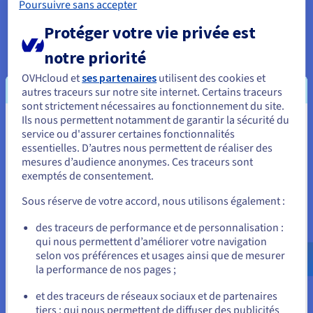
Poursuivre sans accepter
Sans une gestion appropriée, cela peut entraîner des budgets
incontrôlés et créer de nouveaux goulets d'étranglement en
Protéger votre vie privée est
matière de performance.
notre priorité
De plus, de nombreuses organisations souffrent d'outils
fragmentés et de silos de données. Utiliser plusieurs outils
OVHcloud et
ses partenaires
utilisent des cookies et
disparates pour les journaux, les métriques et les traces crée
autres traceurs sur notre site internet. Certains traceurs
une vue déconnectée, rendant difficile la corrélation des
sont strictement nécessaires au fonctionnement du site.
données et la recherche d'une cause profonde.
Ils nous permettent notamment de garantir la sécurité du
Vous semblez être localisé en États-
service ou d'assurer certaines fonctionnalités
Cette surcharge de données conduit souvent à des "tempêtes
essentielles. D’autres nous permettent de réaliser des
Unis.
d'alerte" et à la fatigue, où les équipes sont inondées de tant
mesures d’audience anonymes. Ces traceurs sont
d'alertes à faible contexte qu'elles commencent à les ignorer,
exemptés de consentement.
Pour commander, rendez-vous sur le site de votre pays (États-
manquant les signaux critiques d'une panne imminente. Il ne
Unis) et créez un compte.
suffit pas de collecter des données de télémétrie ; le véritable
Sous réserve de votre accord, nous utilisons également :
défi réside dans le fait de donner un sens à tout cela en temps
Allez sur le site États-Unis
réel.
des traceurs de performance et de personnalisation :
qui nous permettent d’améliorer votre navigation
us.ovhcloud.com/
Anglais
USD - $
selon vos préférences et usages ainsi que de mesurer
la performance de nos pages ;
ou
Meilleures Pratiques pour Mettre
et des traceurs de réseaux sociaux et de partenaires
en Œuvre l'Observabilité
tiers : qui nous permettent de diffuser des publicités
Rester sur le site actuel