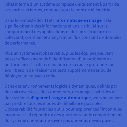
Documentation
l'état interne d'un système complexe uniquement à partir de
Tarifs
Roadmap & Changelog
ses sorties externes, connues sous le nom de télémétrie.
Disponibilités par régions
Roadmap & Changelog
Documentation
Dans le contexte des TI et
l'informatique en nuage
, cela
Roadmap & Changelog
signifie obtenir des informations et une visibilité sur le
comportement des applications et de l'infrastructure en
collectant, corrélant et analysant un flux constant de données
de performance.
Plus un système est observable, plus les équipes peuvent
passer efficacement de l'identification d'un problème de
performance à la détermination de sa cause profonde sans
avoir besoin de réaliser des tests supplémentaires ou de
déployer un nouveau code.
Dans des environnements logiciels dynamiques, définis par
des microservices, des conteneurs, des nuages hybrides et
des systèmes
d'apprentissage automatique
, vous ne pouvez
pas prédire tous les modes de défaillance possibles.
L'observabilité fournit les outils pour explorer ces "inconnues
inconnues" et répondre à des questions sur le comportement
du système que vous ne saviez pas que vous deviez poser.