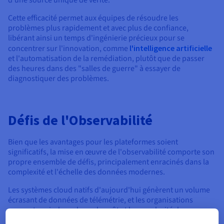
d'une source unique de vérité.
Cette efficacité permet aux équipes de résoudre les
problèmes plus rapidement et avec plus de confiance,
libérant ainsi un temps d'ingénierie précieux pour se
concentrer sur l'innovation, comme
l'intelligence artificielle
et l'automatisation de la remédiation, plutôt que de passer
des heures dans des "salles de guerre" à essayer de
diagnostiquer des problèmes.
Défis de l'Observabilité
Bien que les avantages pour les plateformes soient
significatifs, la mise en œuvre de l'observabilité comporte son
propre ensemble de défis, principalement enracinés dans la
complexité et l'échelle des données modernes.
Les systèmes cloud natifs d'aujourd'hui génèrent un volume
écrasant de données de télémétrie, et les organisations
peuvent avoir du mal avec le coût et la complexité de
l'ingestion, du stockage et de l'interrogation de ces données.