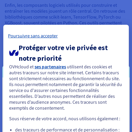
Enfin, les composants logiciels utilisés pour construire et
entraîner les modèles jouent un rôle central. On retrouve des
bibliothèques comme scikit-learn, TensorFlow, PyTorch ou
XGBoost, souvent pilotées en Python. Ces outils permettent
de définir les architectures de modèles, d’ajuster les
hyperparamètres et d’optimiser les performances globales.
Poursuivre sans accepter
Protéger votre vie privée est
notre priorité
L’importance du pipeline dans
OVHcloud et
ses partenaires
utilisent des cookies et
l’ingénierie MLOps
autres traceurs sur notre site internet. Certains traceurs
sont strictement nécessaires au fonctionnement du site.
Les pipelines de machine learning jouent un rôle central dans
Ils nous permettent notamment de garantir la sécurité du
les pratiques de MLOps, en assurant la continuité entre le
Vous semblez être localisé en États-
service ou d'assurer certaines fonctionnalités
développement de modèles et leur exploitation
essentielles. D’autres nous permettent de réaliser des
Unis.
opérationnelle. Ils permettent d’industrialiser les projets d’IA
mesures d’audience anonymes. Ces traceurs sont
tout en garantissant la qualité, la reproductibilité et
exemptés de consentement.
Pour commander, rendez-vous sur le site de votre pays (États-
l’évolutivité des systèmes.
Unis) et créez un compte.
Sous réserve de votre accord, nous utilisons également :
Allez sur le site États-Unis
des traceurs de performance et de personnalisation :
MLOps et automatisation des workflows