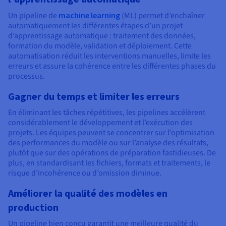
Documentation
Tarifs
Roadmap & Changelog
Un pipeline de
machine learning
(ML) permet d’enchaîner
Disponibilités par régions
Roadmap & Changelog
automatiquement les différentes étapes d’un projet
Documentation
d’apprentissage automatique : traitement des données,
formation du modèle, validation et déploiement. Cette
Roadmap & Changelog
automatisation réduit les interventions manuelles, limite les
erreurs et assure la cohérence entre les différentes phases du
processus.
Gagner du temps et limiter les erreurs
En éliminant les tâches répétitives, les pipelines accélèrent
considérablement le développement et l’exécution des
projets. Les équipes peuvent se concentrer sur l’optimisation
des performances du modèle ou sur l’analyse des résultats,
plutôt que sur des opérations de préparation fastidieuses. De
plus, en standardisant les fichiers, formats et traitements, le
risque d’incohérence ou d’omission diminue.
Améliorer la qualité des modèles en
production
Un pipeline bien conçu garantit une meilleure qualité du