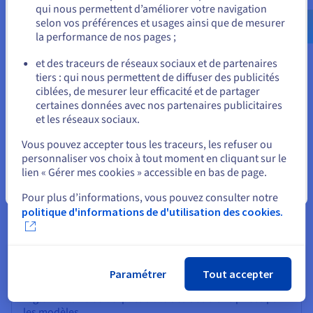
qui nous permettent d’améliorer votre navigation
us.ovhcloud.com/
Anglais
USD - $
IA
selon vos préférences et usages ainsi que de mesurer
la performance de nos pages ;
Le MLOps, contraction de machine learning et DevOps,
ou
vise à automatiser et fiabiliser le cycle de vie complet des
et des traceurs de réseaux sociaux et de partenaires
modèles. Les pipelines facilitent cette démarche en
tiers : qui nous permettent de diffuser des publicités
Rester sur le site actuel
définissant des processus clairs, reproductibles et
ciblées, de mesurer leur efficacité et de partager
déclenchables automatiquement. Cela comprend la
certaines données avec nos partenaires publicitaires
préparation des données, l’entraînement, les tests, le
et les réseaux sociaux.
déploiement et la supervision.
Sélectionner un autre site web
Vous pouvez accepter tous les traceurs, les refuser ou
personnaliser vos choix à tout moment en cliquant sur le
lien « Gérer mes cookies » accessible en bas de page.
Qualité, sécurité et conformité des
Fermer
Pour plus d’informations, vous pouvez consulter notre
modèles ML
politique d'informations de d'utilisation des cookies.
Un pipeline bien conçu permet d’intégrer des contrôles
qualité à chaque étape : vérification des données,
validation des performances du modèle, tests en
environnement de préproduction. Il facilite aussi la
Paramétrer
Tout accepter
traçabilité des versions, un enjeu clé pour la conformité
réglementaire ou l’explicabilité des décisions prises par
les modèles.