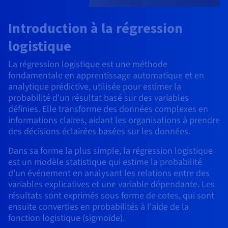
Roadmap & Changelog
AI Endpoints - Catalogue des modèles
Roadmap & Changelog
Roadmap & Changelog
Tarifs
Revendeurs
Tarifs
HYCU for OVHcloud
Guides et documentation
Managed HSM
Disponibilités par régions
MCP Server
Cloud Native
BGP Services
Bases de données additionnelles
Introduction à la régression
Quantum
DISTRIBUER MON TRAFIC
PROTECTION & SÉCURITÉ
USAGES
AI Endpoints - Bases API
Roadmap & Changelog
Tous les usages
Documentation
Guides et documentation
SAP HANA ON OVHCLOUD
logistique
Répartiteur de charge
Dedicated HSM
Roadmap & Changelog
Infrastructure Anti-DDoS
Résilience et AZ
Conformité et certifications
AI & HPC
Option Certificats SSL
Sécurité
PROTECTION & SÉCURITÉ
AI Endpoints - Batch API
Tarifs
SAP HANA on Bare Metal
Roadmap & Changelog
La régression logistique est une méthode
Documentation
Disponibilités par régions
Infrastructure Anti-DDoS
Protection Game DDoS
Grid computing
Infrastructure Anti-DDoS
OPCP Packager
Option CDN
fondamentale en apprentissage automatique et en
Opérations
Roadmap & Changelog
Tarifs
Documentation
SAP HANA on Private Cloud
GPUS
analytique prédictive, utilisée pour estimer la
Disponibilités par régions
Roadmap & Changelog
DNSSEC
Virtualisation et conteneurisation
DNSSEC
probabilité d'un résultat basé sur des variables
CLOUD READY
USAGES
Nvidia H200
Développeurs
Documentation
Tarifs
définies. Elle transforme des données complexes en
Roadmap & Changelog
Disponibilités par régions
Tarifs
informations claires, aidant les organisations à prendre
Cloud ready
SSL Gateway
Site web et application métier
SSL Gateway
Comment créer un site web ?
Nvidia H100
des décisions éclairées basées sur les données.
Documentation
Documentation
Tarifs
Roadmap & Changelog
Roadmap & Changelog
Self-Service Portal, API & IaC
Tous les usages
Héberger votre site WordPress
Dans sa forme la plus simple, la régression logistique
Régions
Nvidia L40S
Documentation
Documentation
est un modèle statistique qui estime la probabilité
Documentation
Roadmap & Changelog
Roadmap & Changelog
IAM & Tenant Management
Créer mon site en 1 click
d'un événement en analysant les relations entre des
Roadmap & Changelog
Nvidia L4
Tarifs
variables explicatives et une variable dépendante. Les
OS & licences
Gouvernance & Quotas
Créer ma boutique en ligne
résultats sont exprimés sous forme de cotes, qui sont
Toutes les GPUs →
Documentation
ensuite converties en probabilités à l'aide de la
Roadmap & Changelog
fonction logistique (sigmoïde).
Observabilité