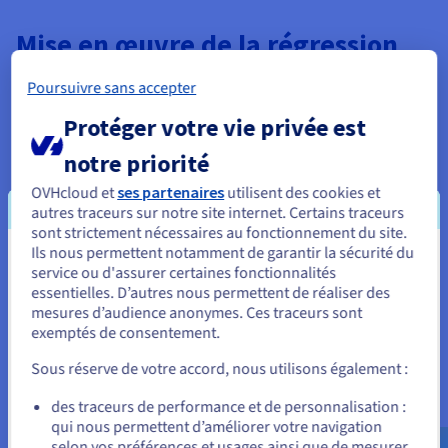
Mise en œuvre de la régression
logistique
Poursuivre sans accepter
Protéger votre vie privée est
La mise en œuvre de la régression logistique implique une
série d'étapes claires, de la préparation des données à
notre priorité
l'évaluation de la manière dont le modèle prédit les résultats
du monde réel. L'informatique en nuage moderne et les
OVHcloud et
ses partenaires
utilisent des cookies et
plateformes de données rendent ces processus évolutifs et
autres traceurs sur notre site internet. Certains traceurs
efficaces, même pour de grands ensembles de données
sont strictement nécessaires au fonctionnement du site.
complexes.
Ils nous permettent notamment de garantir la sécurité du
Vous semblez être localisé en États-
service ou d'assurer certaines fonctionnalités
Le processus commence par la collecte et le prétraitement des
essentielles. D’autres nous permettent de réaliser des
Unis.
données. Les analystes identifient les variables
mesures d’audience anonymes. Ces traceurs sont
indépendantes pertinentes, nettoient les échantillons et les
exemptés de consentement.
Pour commander, rendez-vous sur le site de votre pays (États-
divisent en ensembles d'entraînement et de test, une étape
Unis) et créez un compte.
clé de l'apprentissage supervisé. Pendant l'entraînement, les
Sous réserve de votre accord, nous utilisons également :
paramètres (y compris l'ordonnée à l'origine et les
Allez sur le site États-Unis
des traceurs de performance et de personnalisation :
coefficients) sont affinés à l'aide de méthodes d'optimisation
qui nous permettent d’améliorer votre navigation
telles que la descente de gradient pour minimiser la fonction
us.ovhcloud.com/
learn
Anglais
USD - $
selon vos préférences et usages ainsi que de mesurer
de perte et améliorer l'ajustement.