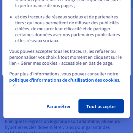
la performance de nos pages ;
ou
Après l'entraînement, des techniques de validation comme
l'analyse de vraisemblance ou la validation croisée
et des traceurs de réseaux sociaux et de partenaires
garantissent que le modèle se généralise bien. Des métriques
tiers : qui nous permettent de diffuser des publicités
Rester sur le site actuel
courantes telles que la précision, le rappel, le score F1 et l'aire
ciblées, de mesurer leur efficacité et de partager
sous la courbe ROC évaluent l'efficacité du modèle logistique
certaines données avec nos partenaires publicitaires
en pratique.
et les réseaux sociaux.
Sélectionner un autre site web
Lorsqu'elle est combinée avec une infrastructure évolutive, la
Vous pouvez accepter tous les traceurs, les refuser ou
régression logistique devient une base puissante pour les
personnaliser vos choix à tout moment en cliquant sur le
applications d'IA, de LLM et d'analytique prédictive.
lien « Gérer mes cookies » accessible en bas de page.
Fermer
Pour plus d’informations, vous pouvez consulter notre
politique d'informations de d'utilisation des cookies.
Hypothèses et limitations de la
régression logistique
Paramétrer
Tout accepter
Hypothèses clés
Bien que la régression logistique soit adaptable, plusieurs
hypothèses clés doivent être vraies pour garantir des