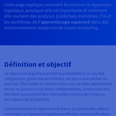
Documentation
Cette page explique comment fonctionne la régression
Tarifs
Roadmap & Changelog
logistique, pourquoi elle est importante et comment
Disponibilités par régions
Roadmap & Changelog
elle soutient des analyses prédictives évolutives, l'IA et
Documentation
les workflows de
l'apprentissage supervisé
dans des
Roadmap & Changelog
environnements modernes de cloud computing.
Définition et objectif
La régression logistique prédit la probabilité d'un résultat
catégorique, généralement binaire, tel que succès/échec ou
oui/non. Elle estime la relation entre une variable dépendante
et une ou plusieurs variables indépendantes, produisant des
résultats qui peuvent être interprétés comme des cotes ou
des valeurs de probabilité.
Contrairement à la régression linéaire, qui prédit des valeurs
continues, la régression logistique effectue une classification,