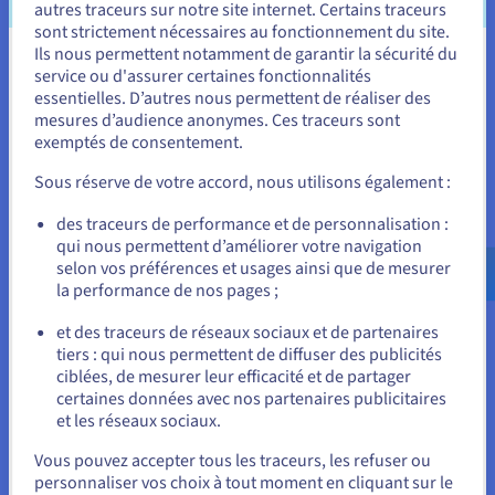
autres traceurs sur notre site internet. Certains traceurs
d'autres utilisateurs ou sites web).
sont strictement nécessaires au fonctionnement du site.
Ils nous permettent notamment de garantir la sécurité du
Pour une utilisation quotidienne des appareils Internet
Vous semblez être localisé en États-
service ou d'assurer certaines fonctionnalités
comme la navigation sur des sites web, le streaming vidéo et
essentielles. D’autres nous permettent de réaliser des
les jeux en ligne, une IP dynamique standard fonctionne
Unis.
mesures d’audience anonymes. Ces traceurs sont
parfaitement bien. Cependant, sécuriser une IP statique ou
exemptés de consentement.
dédiée offre des avantages significatifs dans plusieurs
Pour commander, rendez-vous sur le site de votre pays (États-
Unis) et créez un compte.
situations spécifiques :
Sous réserve de votre accord, nous utilisons également :
Hébergement fiable de services
: Si vous avez
Allez sur le site États-Unis
des traceurs de performance et de personnalisation :
l'intention d'héberger vos propres services directement
qui nous permettent d’améliorer votre navigation
us.ovhcloud.com/
learn
Anglais
USD - $
accessibles depuis Internet—comme un site web, un
selon vos préférences et usages ainsi que de mesurer
serveur de messagerie, un serveur de jeu, un serveur
la performance de nos pages ;
FTP ou des applications spécifiques—une adresse IP
ou
statique est souvent considérée comme essentielle
et des traceurs de réseaux sociaux et de partenaires
pour les appareils et les réseaux hôtes. Une IP statique
tiers : qui nous permettent de diffuser des publicités
Rester sur le site actuel
garantit que votre service reste constamment accessible
ciblées, de mesurer leur efficacité et de partager
au même numéro.
certaines données avec nos partenaires publicitaires
et les réseaux sociaux.
Configurations de sécurité améliorées (liste
Sélectionner un autre site web
blanche IP)
: De nombreux systèmes de sécurité et
Vous pouvez accepter tous les traceurs, les refuser ou
pare-feu permettent aux administrateurs de configurer
personnaliser vos choix à tout moment en cliquant sur le