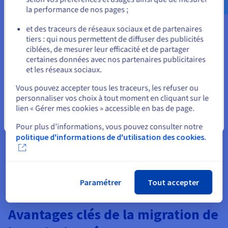
la performance de nos pages ;
ou
Refactorisation (Re-platforming)
et des traceurs de réseaux sociaux et de partenaires
tiers : qui nous permettent de diffuser des publicités
C'est la stratégie de changement la plus complexe et elle
Rester sur le site actuel
ciblées, de mesurer leur efficacité et de partager
est souvent utilisée lors de migrations hétérogènes. La
certaines données avec nos partenaires publicitaires
base de données n'est pas simplement déplacée ; elle est
et les réseaux sociaux.
fondamentalement redessinée et optimisée pour le
Sélectionner un autre site web
nouvel environnement cible.
Vous pouvez accepter tous les traceurs, les refuser ou
personnaliser vos choix à tout moment en cliquant sur le
Cela peut impliquer de changer la méthode de schéma,
lien « Gérer mes cookies » accessible en bas de page.
de normaliser les données et de reconstruire des
Fermer
applications pour tirer parti des services cloud natifs.
Pour plus d’informations, vous pouvez consulter notre
Bien que cela nécessite le plus d'efforts, cela offre les
politique d'informations de d'utilisation des cookies.
plus grands avantages en termes de performance,
d'évolutivité et d'économies de coûts à long terme.
Paramétrer
Tout accepter
Avantages clés de la migration de