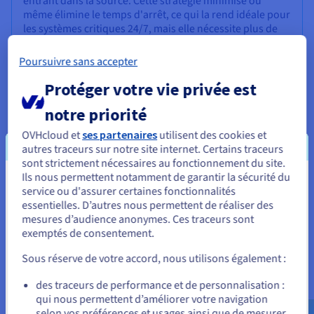
entrant dans la source. Cette stratégie minimise ou
même élimine le temps d'arrêt, ce qui la rend idéale pour
les systèmes critiques 24/7, mais elle nécessite plus de
planification et de surcharge technique.
Poursuivre sans accepter
Protéger votre vie privée est
Lift-and-shift (Réhébergement)
notre priorité
C'est une stratégie courante pour les migrations vers le
OVHcloud et
ses partenaires
utilisent des cookies et
cloud. La base de données est déplacée de son serveur
autres traceurs sur notre site internet. Certains traceurs
sur site vers un serveur basé sur le cloud "tel quel", avec
sont strictement nécessaires au fonctionnement du site.
peu ou pas de changements dans le logiciel ou le schéma
Ils nous permettent notamment de garantir la sécurité du
de la base de données.
Vous semblez être localisé en États-
service ou d'assurer certaines fonctionnalités
essentielles. D’autres nous permettent de réaliser des
Unis.
C'est un moyen rapide de moderniser l'infrastructure et
mesures d’audience anonymes. Ces traceurs sont
de réduire les coûts matériels, mais cela ne tire pas
exemptés de consentement.
Pour commander, rendez-vous sur le site de votre pays (États-
pleinement parti des nouvelles fonctionnalités de base
Unis) et créez un compte.
de données natives du cloud.
Sous réserve de votre accord, nous utilisons également :
Allez sur le site États-Unis
des traceurs de performance et de personnalisation :
qui nous permettent d’améliorer votre navigation
us.ovhcloud.com/
Anglais
USD - $
selon vos préférences et usages ainsi que de mesurer