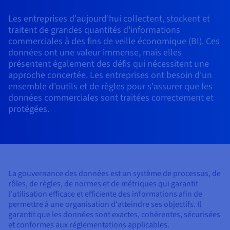
Roadmap & Changelog
AI Endpoints - Catalogue des modèles
Roadmap & Changelog
Roadmap & Changelog
Tarifs
Revendeurs
Tarifs
HYCU for OVHcloud
Les entreprises d'aujourd'hui collectent, stockent et
Guides et documentation
Cloud HSM
Disponibilités par régions
MCP Server
Cloud Native
BGP Services
Bases de données additionnelles
Quantum
DISTRIBUER MON TRAFIC
PROTECTION & SÉCURITÉ
USAGES
traitent de grandes quantités d'informations
AI Endpoints - Bases API
Roadmap & Changelog
Tous les usages
Documentation
Guides et documentation
commerciales à des fins de veille économique (BI). Ces
SAP HANA ON OVHCLOUD
Répartiteur de charge
Dedicated HSM
Roadmap & Changelog
Infrastructure Anti-DDoS
Résilience et AZ
Conformité et certifications
AI & HPC
Option Certificats SSL
données ont une valeur immense, mais elles
Sécurité
PROTECTION & SÉCURITÉ
AI Endpoints - Batch API
Tarifs
SAP HANA on Bare Metal
Roadmap & Changelog
présentent également des défis qui nécessitent une
Documentation
Disponibilités par régions
Infrastructure Anti-DDoS
Protection Game DDoS
Grid computing
Infrastructure Anti-DDoS
OPCP Packager
Option CDN
approche concertée. Les entreprises ont besoin d'un
Opérations
Roadmap & Changelog
Tarifs
Documentation
SAP HANA on Private Cloud
ensemble d'outils et de règles pour s'assurer que les
GPUS
Disponibilités par régions
Roadmap & Changelog
données commerciales sont traitées correctement et
DNSSEC
Virtualisation et conteneurisation
DNSSEC
CLOUD READY
USAGES
Nvidia H200
Développeurs
protégées.
Documentation
Tarifs
Roadmap & Changelog
Disponibilités par régions
Tarifs
Cloud ready
SSL Gateway
Site web et application métier
SSL Gateway
Comment créer un site web ?
Nvidia H100
Documentation
Documentation
Tarifs
Roadmap & Changelog
Roadmap & Changelog
Self-Service Portal, API & IaC
Tous les usages
Héberger votre site WordPress
Régions
Nvidia L40S
Documentation
Documentation
Documentation
Roadmap & Changelog
Roadmap & Changelog
IAM & Tenant Management
Créer mon site en 1 click
La gouvernance des données est un système de processus, de
Roadmap & Changelog
Nvidia L4
Tarifs
rôles, de règles, de normes et de métriques qui garantit
l'utilisation efficace et efficiente des informations afin de
OS & licences
Gouvernance & Quotas
Créer ma boutique en ligne
permettre à une organisation d'atteindre ses objectifs. Il
Toutes les GPUs →
Documentation
garantit que les données sont exactes, cohérentes, sécurisées
Roadmap & Changelog
Observabilité
et conformes aux réglementations applicables.