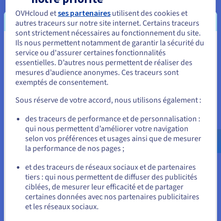
gestionnaires des données s’assurent de la qualité, de
OVHcloud et
ses partenaires
utilisent des cookies et
l’exactitude et de la conformité des données avec les
autres traceurs sur notre site internet. Certains traceurs
politiques et les normes.
sont strictement nécessaires au fonctionnement du site.
Ils nous permettent notamment de garantir la sécurité du
Politiques de données et standards
du cloud : Les
Vous semblez être localisé en États-
service ou d'assurer certaines fonctionnalités
politiques et les normes en matière de données sont les
essentielles. D’autres nous permettent de réaliser des
Unis.
règles de la route pour la gouvernance des données des
mesures d’audience anonymes. Ces traceurs sont
équipes. Elles définissent la manière dont les données
exemptés de consentement.
Pour commander, rendez-vous sur le site de votre pays (États-
doivent être collectées, stockées, consultées, utilisées et
Unis) et créez un compte.
partagées. Ces politiques et normes assurent la
Sous réserve de votre accord, nous utilisons également :
cohérence et préviennent l’utilisation abusive des
données.
Allez sur le site États-Unis
des traceurs de performance et de personnalisation :
qui nous permettent d’améliorer votre navigation
us.ovhcloud.com/
Anglais
USD - $
Processus
de gestion des données : Les processus de
selon vos préférences et usages ainsi que de mesurer
gestion des données sont les flux de travail et les
la performance de nos pages ;
ou
procédures nécessaires pour régir la façon dont les
données sont traitées tout au long de leur cycle de vie.
et des traceurs de réseaux sociaux et de partenaires
Cela inclut la création, la collecte, le stockage, le
tiers : qui nous permettent de diffuser des publicités
Rester sur le site actuel
traitement, l’analyse et la destruction des données.
ciblées, de mesurer leur efficacité et de partager
certaines données avec nos partenaires publicitaires
Cycle de vie des données et workflow
: Comprendre
et les réseaux sociaux.
Sélectionner un autre site web
le cycle de vie des données est essentiel pour une