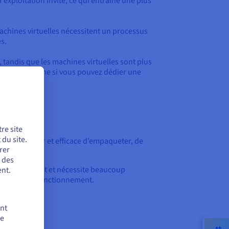
exploitation invité, ce qui entraîne une plus
achines virtuelles nécessitent un processus
s.
, tandis que les machines virtuelles sont plus
loitation. Même si vous pouvez dédier une
re site
du site.
 moyen léger et efficace d’empaqueter, de
rer
r des
re intimidant et nécessite beaucoup
nt.
aux et leur fonctionnement.
ent
de