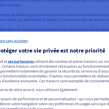
e, offrent une virtualisation matérielle complète avec un système d'
ilité moindre.
e temps de démarrage plus courts que les machines virtuelles. Les m
ion invité, qui prend plus de temps et consomme plus de ressource
ellent dans les microservices DevOps et les applications cloud native
t les environnements hérités qui nécessitent divers systèmes d'exp
oud native, un conteneur peut être plus efficace.
vre sans accepter
otéger votre vie privée est notre priorité
urs
ud et
ses partenaires
utilisent des cookies et autres traceurs sur not
. Certains traceurs sont strictement nécessaires au fonctionnement 
ire du développement d’applications cloud modernes. Ils offrent un
ous semblez être localisé en États-Unis.
s permettent notamment de garantir la sécurité du service ou d'assu
s fonctionnalités essentielles. D’autres nous permettent de réalise
r commander, rendez-vous sur le site de votre pays (États-Unis) et créez un
t complexes. Comprendre le fonctionnement des conteneurs peut êt
 d’audience anonymes. Ces traceurs sont exemptés de consenteme
mpte.
démystifier les conteneurs en explorant leurs composants fondament
erve de votre accord, nous utilisons également :
Allez sur le site États-Unis
traceurs de performance et de personnalisation : qui nous permett
us.ovhcloud.com/
Anglais
USD - $
liorer votre navigation selon vos préférences et usages ainsi que 
rois éléments essentiels :
rer la performance de nos pages ;