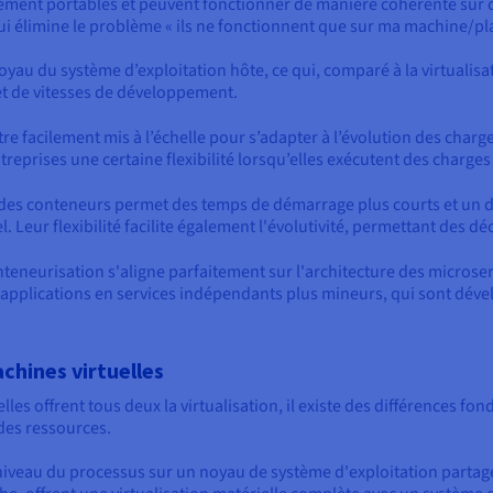
ment portables et peuvent fonctionner de manière cohérente sur dif
qui élimine le problème « ils ne fonctionnent que sur ma machine/pl
oyau du système d’exploitation hôte, ce qui, comparé à la virtualisat
et de vitesses de développement.
e facilement mis à l’échelle pour s’adapter à l’évolution des charge
reprises une certaine flexibilité lorsqu’elles exécutent des charges 
é des conteneurs permet des temps de démarrage plus courts et un d
. Leur flexibilité facilite également l'évolutivité, permettant des dé
teneurisation s'aligne parfaitement sur l'architecture des microserv
plications en services indépendants plus mineurs, qui sont dévelo
chines virtuelles
lles offrent tous deux la virtualisation, il existe des différences f
 des ressources.
niveau du processus sur un noyau de système d'exploitation partagé