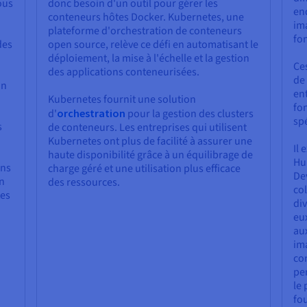
ous
donc besoin d'un outil pour gérer les
end
conteneurs hôtes Docker. Kubernetes, une
im
plateforme d'orchestration de conteneurs
fo
des
open source, relève ce défi en automatisant le
déploiement, la mise à l'échelle et la gestion
Ce
des applications conteneurisées.
de 
un
ent
Kubernetes fournit une solution
fo
d'
orchestration
pour la gestion des clusters
spé
s
de conteneurs. Les entreprises qui utilisent
Kubernetes ont plus de facilité à assurer une
Il 
haute disponibilité grâce à un équilibrage de
Hu
ans
charge géré et une utilisation plus efficace
De
un
des ressources.
co
tes
div
eu
aux
im
con
per
le
fo