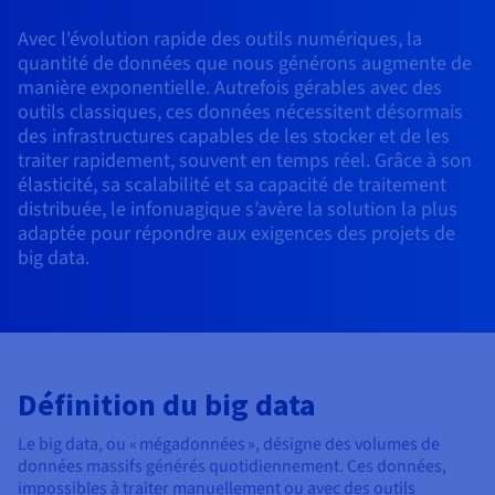
Roadmap & Changelog
AI Endpoints - Catalogue des modèles
Roadmap & Changelog
Roadmap & Changelog
Tarifs
Revendeurs
Tarifs
HYCU for OVHcloud
Avec l'évolution rapide des outils numériques, la
Guides et documentation
Managed HSM
Disponibilités par régions
MCP Server
Cloud Native
BGP Services
Bases de données additionnelles
Quantum
DISTRIBUER MON TRAFIC
PROTECTION & SÉCURITÉ
USAGES
quantité de données que nous générons augmente de
AI Endpoints - Bases API
Roadmap & Changelog
Tous les usages
Documentation
Guides et documentation
manière exponentielle. Autrefois gérables avec des
SAP HANA ON OVHCLOUD
Répartiteur de charge
Dedicated HSM
Roadmap & Changelog
Infrastructure Anti-DDoS
Résilience et AZ
Conformité et certifications
AI & HPC
Option Certificats SSL
outils classiques, ces données nécessitent désormais
Sécurité
PROTECTION & SÉCURITÉ
AI Endpoints - Batch API
Tarifs
SAP HANA on Bare Metal
Roadmap & Changelog
des infrastructures capables de les stocker et de les
Documentation
Disponibilités par régions
Infrastructure Anti-DDoS
Protection Game DDoS
Grid computing
Infrastructure Anti-DDoS
OPCP Packager
Option CDN
traiter rapidement, souvent en temps réel. Grâce à son
Opérations
Roadmap & Changelog
Tarifs
Documentation
SAP HANA on Private Cloud
élasticité, sa scalabilité et sa capacité de traitement
GPUS
Disponibilités par régions
Roadmap & Changelog
distribuée, le infonuagique s’avère la solution la plus
DNSSEC
Virtualisation et conteneurisation
DNSSEC
CLOUD READY
USAGES
Nvidia H200
Développeurs
adaptée pour répondre aux exigences des projets de
Documentation
Tarifs
big data.
Roadmap & Changelog
Disponibilités par régions
Tarifs
Cloud ready
SSL Gateway
Site web et application métier
SSL Gateway
Comment créer un site web ?
Nvidia H100
Documentation
Documentation
Tarifs
Roadmap & Changelog
Roadmap & Changelog
Self-Service Portal, API & IaC
Tous les usages
Héberger votre site WordPress
Régions
Nvidia L40S
Documentation
Documentation
Documentation
Roadmap & Changelog
Roadmap & Changelog
IAM & Tenant Management
Créer mon site en 1 click
Roadmap & Changelog
Nvidia L4
Tarifs
Définition du big data
OS & licences
Gouvernance & Quotas
Créer ma boutique en ligne
Toutes les GPUs →
Le big data, ou « mégadonnées », désigne des volumes de
Documentation
données massifs générés quotidiennement. Ces données,
Roadmap & Changelog
Observabilité
impossibles à traiter manuellement ou avec des outils