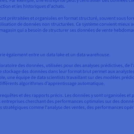
s. Par exemple, une entreprise peut y centraliser des données cl
ction et les historiques d'achats.
sont prétraitées et organisées en format structuré, souvent sous f
’utilisation de données non structurées. Ce système convient mieux 
magasin qui a besoin de structurer ses données de vente hebdomada
arie également entre un data lake et un data warehouse.
ratoire des données, utilisées pour des analyses prédictives, de l
. Le stockage des données dans leur format brut permet aux analystes
e, une équipe de data scientists travaillant sur des modèles prédict
 différents algorithmes d’apprentissage automatique.
equêtes et des rapports précis. Les données y sont organisées et 
les entreprises cherchant des performances optimales sur des donné
 stratégiques comme l'analyse des ventes, des performances opéra