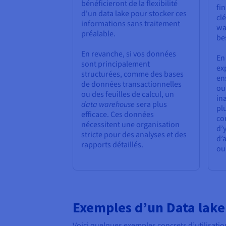
bénéficieront de la flexibilité
fi
d'un data lake pour stocker ces
cl
informations sans traitement
wa
préalable.
be
En revanche, si vos données
En
sont principalement
ex
structurées, comme des bases
en
de données transactionnelles
ou
ou des feuilles de calcul, un
in
data warehouse
sera plus
pl
efficace. Ces données
co
nécessitent une organisation
d’
stricte pour des analyses et des
d’
rapports détaillés.
ou
Exemples d’un Data lake
Voici quelques exemples concrets d’utilisatio