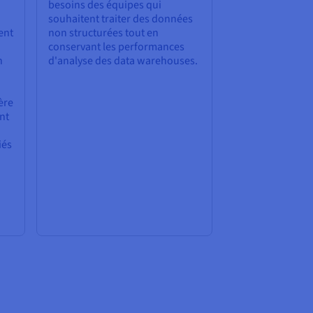
besoins des équipes qui
souhaitent traiter des données
ent
non structurées tout en
conservant les performances
n
d'analyse des data warehouses.
ère
nt
iés