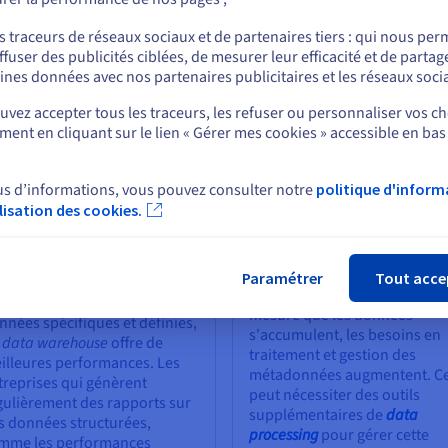
ou
accès avancées, des outils de suivi et des solutions de cryptage pou
s traceurs de réseaux sociaux et de partenaires tiers : qui nous per
ffuser des publicités ciblées, de mesurer leur efficacité et de partag
Rester sur le site actuel
ines données avec nos partenaires publicitaires et les réseaux soci
nction des besoins
vez accepter tous les traceurs, les refuser ou personnaliser vos ch
ent en cliquant sur le lien « Gérer mes cookies » accessible en bas
Sélectionner un autre site web
ouse
dépend des besoins spécifiques de l’entreprise. Plusieurs critèr
us d’informations, vous pouvez consulter notre
politique d'inform
ilisation des cookies.
Fer
utilisation des
Le coût
onnées
Le stockage dans un
data lak
est généralement plus
Paramétrer
Tout acce
 vous devez réaliser des
économique. Cependant, à
alyses rapides avec des
mesure que les données
nnées spécifiques et définies,
s'accumulent, les besoins en
n
data warehouse
offre de
traitement et gestion des
illeures performances. Les
métadonnées augmentent. Ce
treprises qui génèrent
peut nécessiter des outils
gulièrement des rapports sur
supplémentaires de
data
s données structurées,
processing
pour gérer cette
mme les performances