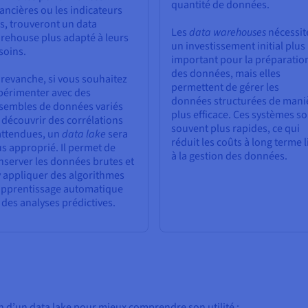
quantité de données.
nancières ou les indicateurs
és, trouveront un data
Les
data warehouses
nécessit
rehouse plus adapté à leurs
un investissement initial plus
soins.
important pour la préparatio
des données, mais elles
 revanche, si vous souhaitez
permettent de gérer les
périmenter avec des
données structurées de mani
sembles de données variés
plus efficace. Ces systèmes so
 découvrir des corrélations
souvent plus rapides, ce qui
attendues, un
data lake
sera
réduit les coûts à long terme l
us approprié. Il permet de
à la gestion des données.
nserver les données brutes et
y appliquer des algorithmes
apprentissage automatique
 des analyses prédictives.
n d’un data lake pour mieux comprendre son utilité :