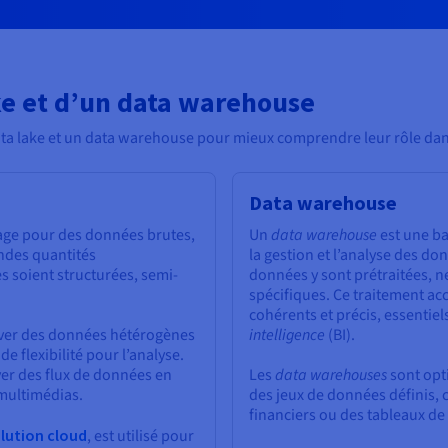
ke et d’un data warehouse
data lake et un data warehouse pour mieux comprendre leur rôle da
Data warehouse
kage pour des données brutes,
Un
data warehouse
est une ba
andes quantités
la gestion et l’analyse des d
s soient structurées, semi-
données y sont prétraitées, n
spécifiques. Ce traitement acc
cohérents et précis, essentie
erver des données hétérogènes
intelligence
(BI).
e flexibilité pour l’analyse.
ver des flux de données en
Les
data warehouses
sont opt
multimédias.
des jeux de données définis, c
financiers ou des tableaux de
lution cloud
, est utilisé pour