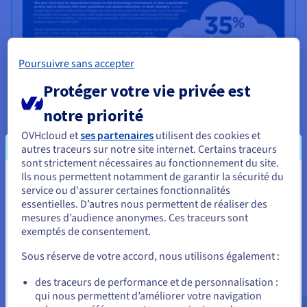
Poursuivre sans accepter
Protéger votre vie privée est
notre priorité
OVHcloud et
ses partenaires
utilisent des cookies et
autres traceurs sur notre site internet. Certains traceurs
InfoBrief Aperçu
sont strictement nécessaires au fonctionnement du site.
OVHcloud apporte le nuage
Ils nous permettent notamment de garantir la sécurité du
Vous semblez être localisé en États-
service ou d'assurer certaines fonctionnalités
public sur les sites des clients
essentielles. D’autres nous permettent de réaliser des
Unis.
mesures d’audience anonymes. Ces traceurs sont
avec sa solution de Centre de
exemptés de consentement.
Pour commander, rendez-vous sur le site de votre pays (États-
données en tant que service
Unis) et créez un compte.
Sous réserve de votre accord, nous utilisons également :
Allez sur le site États-Unis
des traceurs de performance et de personnalisation :
L'année 2020 a eu une incidence sans précédent sur
qui nous permettent d’améliorer votre navigation
us.ovhcloud.com/
Anglais
USD - $
l'environnement technologique de la plupart des