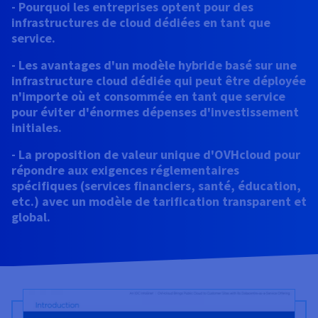
Documentation
- Pourquoi les entreprises optent pour des
Tarifs
Roadmap & Changelog
infrastructures de cloud dédiées en tant que
Disponibilités par régions
Roadmap & Changelog
service.
Documentation
- Les avantages d'un modèle hybride basé sur une
Roadmap & Changelog
infrastructure cloud dédiée qui peut être déployée
n'importe où et consommée en tant que service
pour éviter d'énormes dépenses d'investissement
initiales.
- La proposition de valeur unique d'OVHcloud pour
répondre aux exigences réglementaires
spécifiques (services financiers, santé, éducation,
etc.) avec un modèle de tarification transparent et
global.