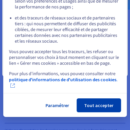
selon vos préférences et usages ainsi que de mesurer
organisations, qui ont dû modifier numériquement leurs
la performance de nos pages ;
ou
opérations et permettre aux employés de travailler à
et des traceurs de réseaux sociaux et de partenaires
distance. Et toutes les organisations ont dû procéder à
tiers : qui nous permettent de diffuser des publicités
Rester sur le site actuel
ces changements alors que les menaces de cybersécurité
ciblées, de mesurer leur efficacité et de partager
augmentaient et que les violations de sécurité
certaines données avec nos partenaires publicitaires
proliféraient. Une leçon s'est imposée : la plupart des
et les réseaux sociaux.
Sélectionner un autre site web
entreprises avaient besoin d'une nouvelle infrastructure
Vous pouvez accepter tous les traceurs, les refuser ou
technologique, axée sur l'infonuagique, pouvant être
personnaliser vos choix à tout moment en cliquant sur le
déployée n'importe où et consommée en tant que service
lien « Gérer mes cookies » accessible en bas de page.
afin d'éviter d'énormes dépenses d'investissement
Fermer
Pour plus d’informations, vous pouvez consulter notre
initiales. (...)
politique d'informations de d'utilisation des cookies.
Télécharger
Paramétrer
Tout accepter