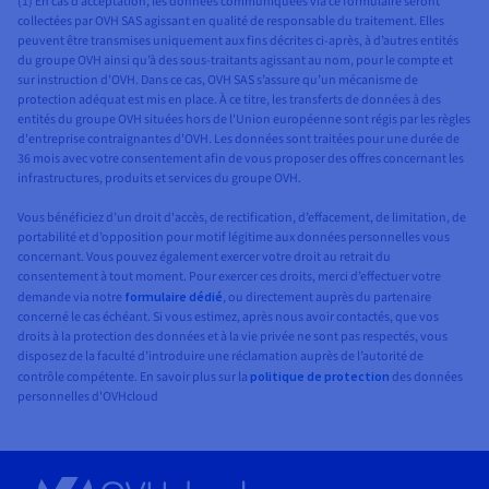
(1) En cas d’acceptation, les données communiquées via ce formulaire seront
collectées par OVH SAS agissant en qualité de responsable du traitement. Elles
peuvent être transmises uniquement aux fins décrites ci-après, à d’autres entités
du groupe OVH ainsi qu’à des sous-traitants agissant au nom, pour le compte et
sur instruction d’OVH. Dans ce cas, OVH SAS s’assure qu’un mécanisme de
protection adéquat est mis en place. À ce titre, les transferts de données à des
entités du groupe OVH situées hors de l'Union européenne sont régis par les règles
d'entreprise contraignantes d'OVH. Les données sont traitées pour une durée de
36 mois avec votre consentement afin de vous proposer des offres concernant les
infrastructures, produits et services du groupe OVH.
Vous bénéficiez d’un droit d'accès, de rectification, d’effacement, de limitation, de
portabilité et d’opposition pour motif légitime aux données personnelles vous
concernant. Vous pouvez également exercer votre droit au retrait du
consentement à tout moment. Pour exercer ces droits, merci d’effectuer votre
demande via notre
formulaire dédié
, ou directement auprès du partenaire
concerné le cas échéant. Si vous estimez, après nous avoir contactés, que vos
droits à la protection des données et à la vie privée ne sont pas respectés, vous
disposez de la faculté d’introduire une réclamation auprès de l’autorité de
contrôle compétente. En savoir plus sur la
politique de protection
des données
personnelles d'OVHcloud