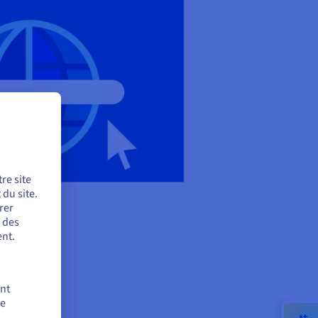
re site
du site.
rer
r des
nt.
ent
de