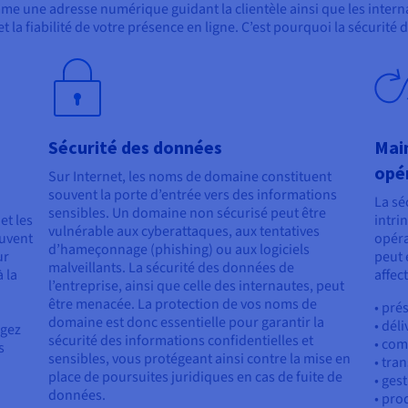
e une adresse numérique guidant la clientèle ainsi que les internau
et la fiabilité de votre présence en ligne. C’est pourquoi la sécuri
Sécurité des données
Main
opé
Sur Internet, les noms de domaine constituent
souvent la porte d’entrée vers des informations
La sé
sensibles. Un domaine non sécurisé peut être
et les
intri
vulnérable aux cyberattaques, aux tentatives
euvent
opér
d’hameçonnage (phishing) ou aux logiciels
ur
peut 
malveillants. La sécurité des données de
à la
affec
l’entreprise, ainsi que celle des internautes, peut
être menacée. La protection de vos noms de
• pré
domaine est donc essentielle pour garantir la
• déli
égez
sécurité des informations confidentielles et
• com
s
sensibles, vous protégeant ainsi contre la mise en
• tra
place de poursuites juridiques en cas de fuite de
• ges
données.
• pro