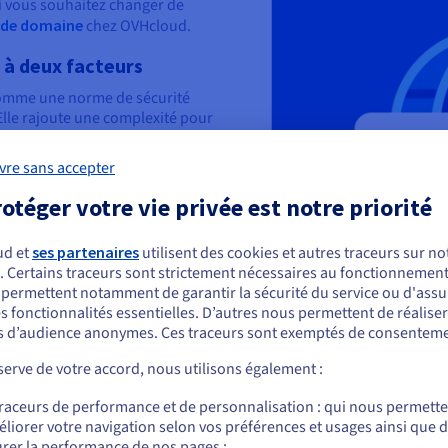
Si vous souhaitez changer de
 de domaine
chez OVHcloud.
 à deux facteurs
 comme une norme de sécurité
lle rajoute une complexité pour
otre nom de domaine. Pensez à
) pour votre compte de registrar.
vre sans accepter
ntaire, protégeant votre compte
otéger votre vie privée est notre priorité
 uniques
ud et
ses partenaires
utilisent des cookies et autres traceurs sur not
 nom de domaine est la création
. Certains traceurs sont strictement nécessaires au fonctionnement 
ous semblez être localisé en États-Unis.
omptes et adresses e-mail
s permettent notamment de garantir la sécurité du service ou d'assu
robustes, composés d’une
s fonctionnalités essentielles. D’autres nous permettent de réalise
r commander, rendez-vous sur le site de votre pays (États-Unis) et créez un
es, de chiffres et de caractères
 d’audience anonymes. Ces traceurs sont exemptés de consenteme
mpte.
s de piratage. Il est également
erve de votre accord, nous utilisons également :
 de domaine dispose de son
Allez sur le site États-Unis
et les risques de
traceurs de performance et de personnalisation : qui nous permett
à un seul compte. En adoptant
us.ovhcloud.com/
Anglais
USD - $
liorer votre navigation selon vos préférences et usages ainsi que 
z contre les cyberattaques
rer la performance de nos pages ;