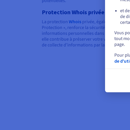
potentielles.
et de
Protection Whois privée
de di
La protection
Whois
privée, également connue
certa
Protection », renforce la sécurité de votre 
Vous pou
informations personnelles dans la base de d
tout mom
elle contribue à préserver votre vie privée en 
page.
de collecte d’informations par la concurrence
Pour pl
de d'ut