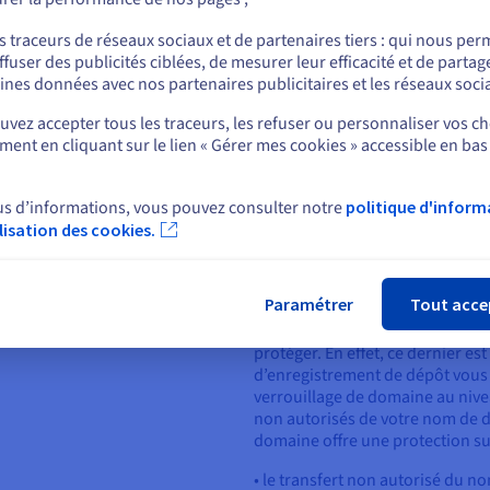
ou
s traceurs de réseaux sociaux et de partenaires tiers : qui nous per
ffuser des publicités ciblées, de mesurer leur efficacité et de partag
Rester sur le site actuel
 sous le nom de « Privacy
ines données avec nos partenaires publicitaires et les réseaux soci
nom de domaine en masquant vos
vez accepter tous les traceurs, les refuser ou personnaliser vos ch
onnées Whois publique. De plus,
ent en cliquant sur le lien « Gérer mes cookies » accessible en bas
Sélectionner un autre site web
ligne, réduisant ainsi le risque
 ou par des acteurs malveillants.
us d’informations, vous pouvez consulter notre
politique d'inform
ilisation des cookies.
Fer
Activer le verrou de niv
Paramétrer
Tout acce
Lorsque le ou la titulaire d’un 
nom pour le site internet de son e
protéger. En effet, ce dernier es
d’enregistrement de dépôt vous l
verrouillage de domaine au nivea
non autorisés de votre nom de 
domaine offre une protection su
• le transfert non autorisé du n