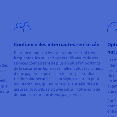
Confiance des internautes renforcée
Opt
natu
Dans un monde où les cyberattaques sont très
fréquentes, les utilisatrices et utilisateurs de vos
Les m
services connaissent de plus en plus l’importance
é des
inter
de la sécurité en ligne et se méfient plus facilement
t la
premi
d’une page web qui ne leur inspire pas confiance.
Un no
Un domaine sécurisé est un signe rassurant pour
rmité
un im
les internautes, qui sauront que leur sécurité est
e que
augme
assurée lorsqu’ils se trouveront sur votre nom de
e site
attir
domaine ou sur une de vos pages web.
Après
domai
entre
assur