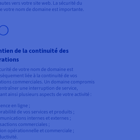
tes vers votre site web. La sécurité du
té de votre nom de domaine est importante.
tien de la continuité des
rations
curité de votre nom de domaine est
nsèquement liée à la continuité de vos
ations commerciales. Un domaine compromis
entraîner une interruption de service,
tant ainsi plusieurs aspects de votre activité :
sence en ligne ;
vrabilité de vos services et produits ;
munications internes et externes ;
nsactions commerciales ;
tion opérationnelle et commerciale ;
ductivité.