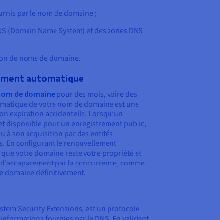
ournis par le nom de domaine ;
 DNS (Domain Name System) et des zones DNS
tion de noms de domaine.
lement automatique
 nom de domaine
pour des mois, voire des
omatique de votre nom de domaine est une
son expiration accidentelle. Lorsqu’un
fet disponible pour un enregistrement public,
ou à son acquisition par des entités
s. En configurant le renouvellement
que votre domaine reste votre propriété et
ue d’accaparement par la concurrence, comme
de domaine définitivement.
tem Security Extensions, est un protocole
informations fournies par le DNS. En validant