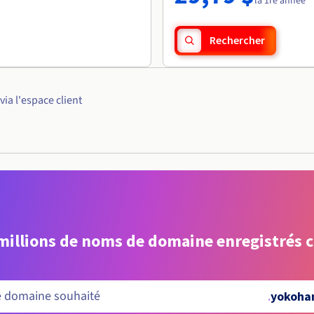
la 1re année
Rechercher
a l'espace client
 millions de noms de domaine enregistrés 
.
yokoh