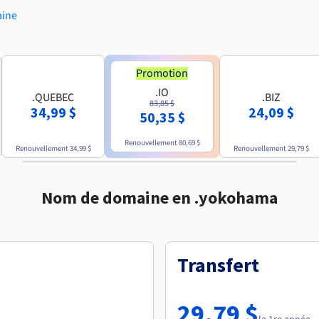
aine
Promotion
.IO
.QUEBEC
.BIZ
83,85 $
34,99 $
24,09 $
50,35 $
Renouvellement
80,69 $
Renouvellement
34,99 $
Renouvellement
29,79 $
Nom de domaine en .yokohama
Transfert
29,79 $