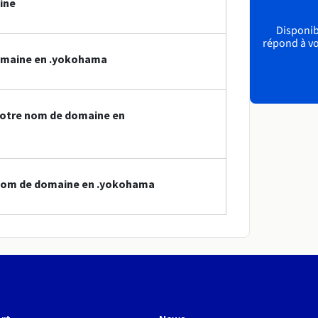
ine
Disponibl
répond à vo
omaine en .yokohama
votre nom de domaine en
 nom de domaine en .yokohama