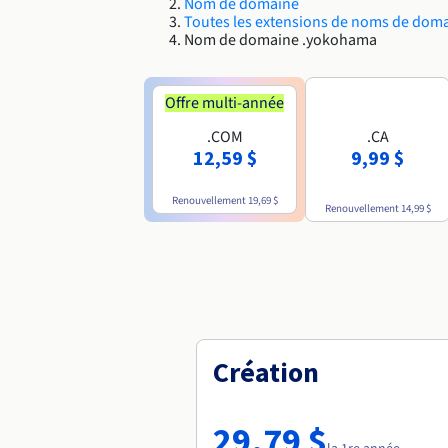
Nom de domaine
Toutes les extensions de noms de dom
Nom de domaine .yokohama
Offre multi-année
.COM
.CA
12,59 $
9,99 $
Renouvellement
19,69 $
Renouvellement
14,99 $
Création
29,79 $