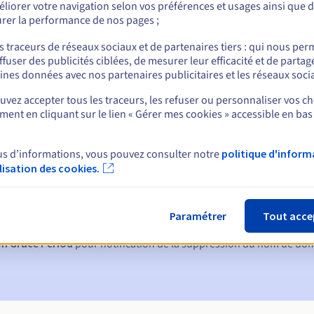
liorer votre navigation selon vos préférences et usages ainsi que 
rer la performance de nos pages ;
nt
s traceurs de réseaux sociaux et de partenaires tiers : qui nous per
ffuser des publicités ciblées, de mesurer leur efficacité et de partag
ines données avec nos partenaires publicitaires et les réseaux soci
vez accepter tous les traceurs, les refuser ou personnaliser vos ch
ent en cliquant sur le lien « Gérer mes cookies » accessible en bas
us d’informations, vous pouvez consulter notre
politique d'inform
ques :
ilisation des cookies.
60, 30, 15, 7 et 3 jours avant la date d'échéance
ion
pour notification de la suspension du nom de domaine
Paramétrer
Tout acce
on Grace Period
pour notification de la suppression du nom de do