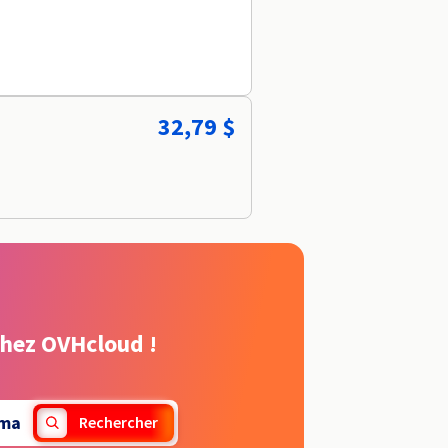
32,79 $
chez OVHcloud !
ama
Rechercher