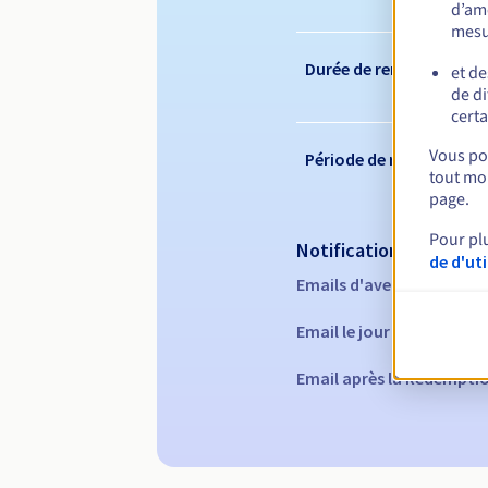
d’amé
mesu
Durée de renouvelleme
et de
de di
certa
Vous pou
Période de rédemption
tout mom
page.
Pour pl
Notifications automati
de d'ut
Emails d'avertissement :
Email le jour de l'expirat
Email après la Redempti