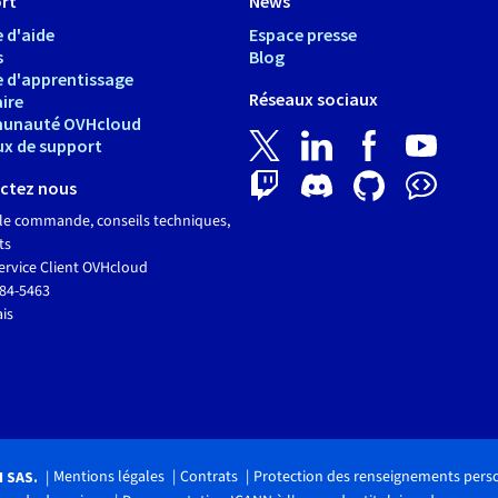
rt
News
 d'aide
Espace presse
s
Blog
e d'apprentissage
Réseaux sociaux
ire
unauté OVHcloud
ux de support
ctez nous
le commande, conseils techniques,
ts
ervice Client OVHcloud
684-5463
ais
Mentions légales
Contrats
Protection des renseignements pers
H SAS.