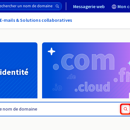
Messagerie web
Mon c
E-mails & Solutions collaboratives
 identité