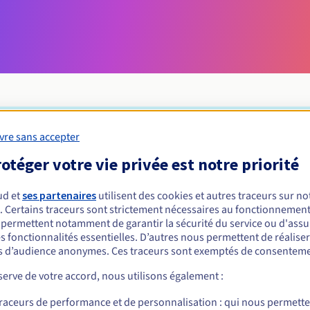
vre sans accepter
Conditions d'éligibilité
otéger votre vie privée est notre priorité
 un .yokohama ?
ud et
ses partenaires
utilisent des cookies et autres traceurs sur not
. Certains traceurs sont strictement nécessaires au fonctionnement 
m de domaine en .YOKOHAMA est ouvert à toute personne physique 
s permettent notamment de garantir la sécurité du service ou d'assu
utes les activités se déroulant dans la ville de Yokohama, capitale d
s fonctionnalités essentielles. D’autres nous permettent de réalise
 d’audience anonymes. Ces traceurs sont exemptés de consenteme
Règles de gestion et notifications
erve de votre accord, nous utilisons également :
traceurs de performance et de personnalisation : qui nous permett