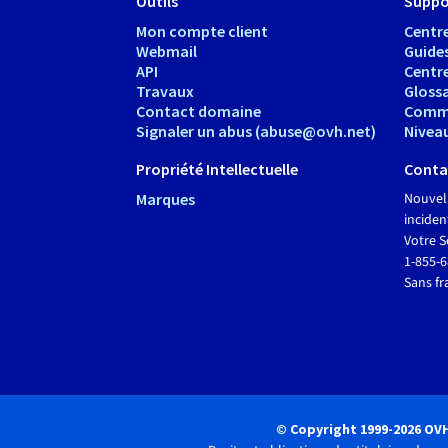
Outils
Suppo
Mon compte client
Centre
Webmail
Guide
API
Centr
Travaux
Glossa
Contact domaine
Comm
Signaler un abus (abuse@ovh.net)
Nivea
Propriété Intellectuelle
Conta
Marques
Nouvel
inciden
Votre S
1-855-
Sans fr
© Copyright 1999-2026 OV