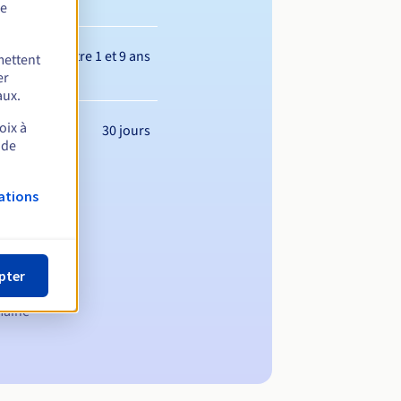
de
Entre 1 et 9 ans
mettent
er
aux.
oix à
30 jours
 de
ations
pter
maine