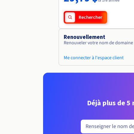
la 1re année
Rechercher
Renouvellement
Renouveler votre nom de domaine vi
Me connecter à l'espace client
Déjà plus de 5