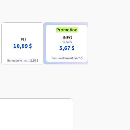
Promotion
Promotion
.INFO
.PRO
.EU
32,52 $
35,93 $
10,09 $
5,67 $
4,86 $
Renouvellement
34,69 $
Renouvellement
38,39 $
Renouvellement
11,59 $