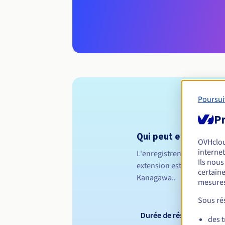
Poursui
Pr
Qui peut enregistrer
OVHclo
internet
L'enregistrement d'un no
Ils nou
extension est destinée à to
certaine
Kanagawa..
mesures
Sous rés
Durée de réservation
des 