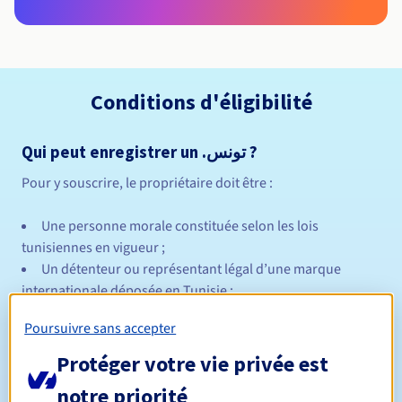
Conditions d'éligibilité
Qui peut enregistrer un .تونس ?
Pour y souscrire, le propriétaire doit être :
Une personne morale constituée selon les lois
tunisiennes en vigueur ;
Un détenteur ou représentant légal d’une marque
internationale déposée en Tunisie ;
Une personne physique majeure, de nationalité
Poursuivre sans accepter
tunisienne ou résidente officiellement en Tunisie.
Protéger votre vie privée est
Règles de nommage
Règles de gestion et notifications
notre priorité