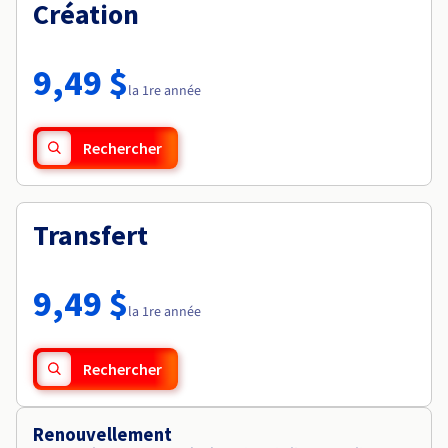
Documentation
Création
Tarifs
Roadmap & Changelog
Disponibilités par régions
Roadmap & Changelog
Documentation
9,49 $
Roadmap & Changelog
la 1re année
Rechercher
Transfert
9,49 $
la 1re année
Rechercher
Renouvellement