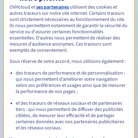
OVHcloud et
ses partenaires
utilisent des cookies et
1 an
Durée de réservation
autres traceurs sur notre site internet. Certains traceurs
sont strictement nécessaires au fonctionnement du site.
Ils nous permettent notamment de garantir la sécurité du
service ou d'assurer certaines fonctionnalités
1 an
Durée de renouvellement
essentielles. D’autres nous permettent de réaliser des
mesures d’audience anonymes. Ces traceurs sont
exemptés de consentement.
30 jours
Période de rédemption
Sous réserve de votre accord, nous utilisons également :
des traceurs de performance et de personnalisation :
qui nous permettent d’améliorer votre navigation
selon vos préférences et usages ainsi que de mesurer
Notifications automatiques :
la performance de nos pages ;
Emails d'avertissement :
60, 30, 15, 7 et 3 jours avant la
date d'échéance
et des traceurs de réseaux sociaux et de partenaires
tiers : qui nous permettent de diffuser des publicités
Email le jour de l'expiration
pour notification de la
ciblées, de mesurer leur efficacité et de partager
suspension du nom de domaine
certaines données avec nos partenaires publicitaires
et les réseaux sociaux.
Email après la Redemption Grace Period
pour notification