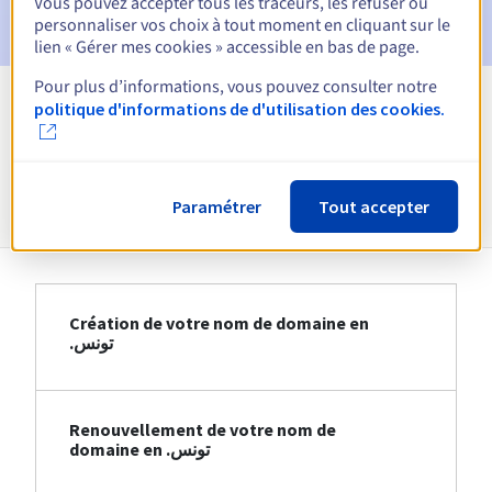
Vous pouvez accepter tous les traceurs, les refuser ou
de la suppression du nom de domaine
personnaliser vos choix à tout moment en cliquant sur le
lien « Gérer mes cookies » accessible en bas de page.
Pour plus d’informations, vous pouvez consulter notre
politique d'informations de d'utilisation des cookies.
Voir toutes les extensions
Informations sur le .تونس
Paramétrer
Tout accepter
Création de votre nom de domaine en
.تونس
Renouvellement de votre nom de
domaine en .تونس