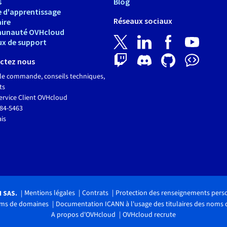
s
Blog
e d'apprentissage
Réseaux sociaux
ire
unauté OVHcloud
ux de support
ctez nous
le commande, conseils techniques,
ts
ervice Client OVHcloud
684-5463
ais
Mentions légales
Contrats
Protection des renseignements pers
H SAS.
noms de domaines
Documentation ICANN à l'usage des titulaires des noms
A propos d'OVHcloud
OVHcloud recrute