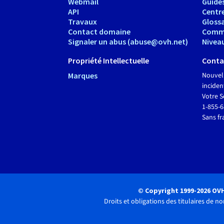
Webmail
Guide
API
Centr
Travaux
Glossa
Contact domaine
Comm
Signaler un abus (abuse@ovh.net)
Nivea
Propriété Intellectuelle
Conta
Marques
Nouvel
inciden
Votre S
1-855-
Sans fr
© Copyright 1999-2026 OV
Droits et obligations des titulaires de 