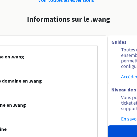
Informations sur le .wang
Guides
Toutes 
ensembl
ne en .wang
permett
configur
Accéder
e domaine en .wang
Niveau de 
Vous po
ticket 
ne en .wang
support
En savo
ine