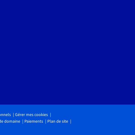
onnels
Gérer mes cookies
 de domaine
Paiements
Plan de site