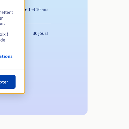
Entre 1 et 10 ans
mettent
er
aux.
30 jours
oix à
 de
ations
pter
maine