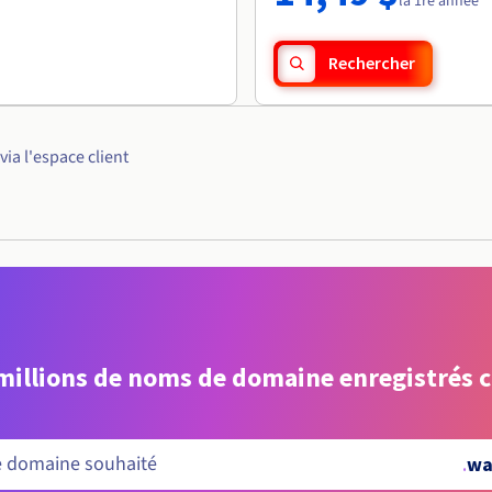
la 1re année
Rechercher
a l'espace client
 millions de noms de domaine enregistrés 
.
wa