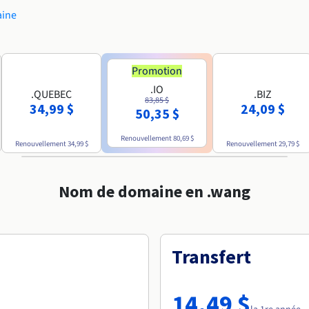
aine
Promotion
.IO
.QUEBEC
.BIZ
83,85 $
34,99 $
24,09 $
50,35 $
Renouvellement
80,69 $
Renouvellement
34,99 $
Renouvellement
29,79 $
Nom de domaine en .wang
Transfert
14,49 $