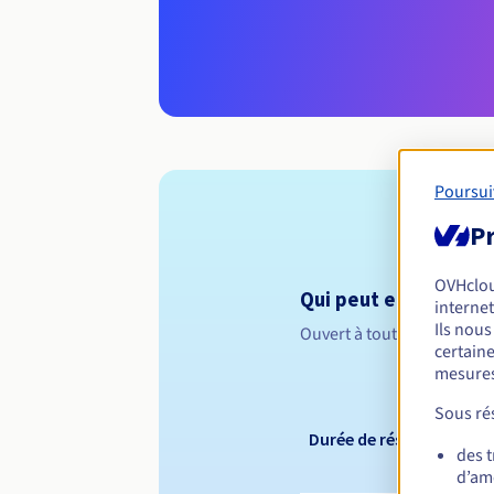
Poursui
Pr
OVHclo
Qui peut enregistrer
internet
Ils nou
Ouvert à toutes les perso
certaine
mesures
Sous rés
Durée de réservation
des 
d’amé