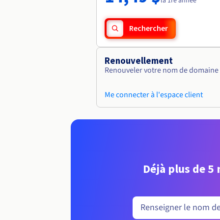
la 1re année
Rechercher
Renouvellement
Renouveler votre nom de domaine vi
Me connecter à l'espace client
Déjà plus de 5