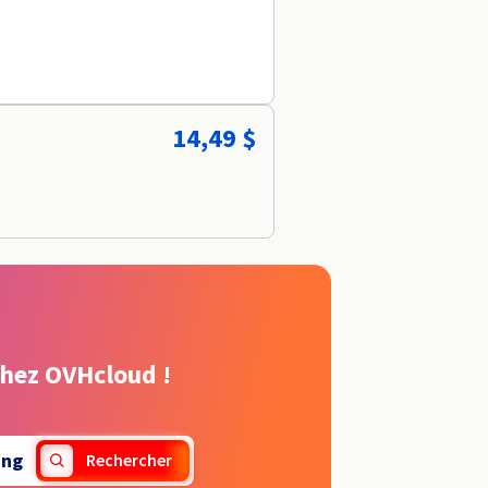
14,49 $
chez OVHcloud !
ng
Rechercher