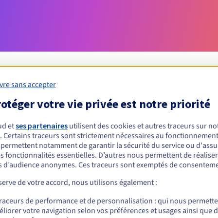
vre sans accepter
otéger votre vie privée est notre priorité
Conditions d'éligibilité
ud et
ses partenaires
utilisent des cookies et autres traceurs sur not
 un .wang ?
. Certains traceurs sont strictement nécessaires au fonctionnement 
s permettent notamment de garantir la sécurité du service ou d'assu
nnes physiques ou morales, sans restriction géographique.
s fonctionnalités essentielles. D’autres nous permettent de réalise
 d’audience anonymes. Ces traceurs sont exemptés de consenteme
Règles de gestion et notifications
erve de votre accord, nous utilisons également :
traceurs de performance et de personnalisation : qui nous permett
liorer votre navigation selon vos préférences et usages ainsi que 