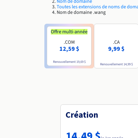
Nom de domaine
Toutes les extensions de noms de dom
Nom de domaine .wang
Offre multi-année
.COM
.CA
12,59 $
9,99 $
Renouvellement
19,69 $
Renouvellement
14,99 $
Création
14,49 $