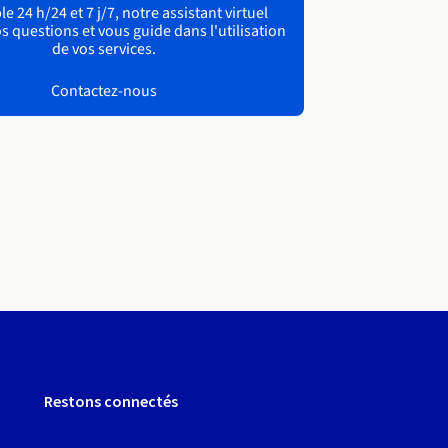
e 24 h/24 et 7 j/7, notre assistant virtuel
s questions et vous guide dans l'utilisation
de vos services.
Contactez-nous
Restons connectés