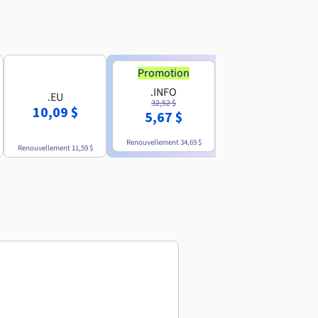
Promotion
Promotion
.INFO
.PRO
.EU
32,52 $
35,93 $
10,09 $
5,67 $
4,86 $
Renouvellement
34,69 $
Renouvellement
38,39 $
Renouvellement
11,59 $