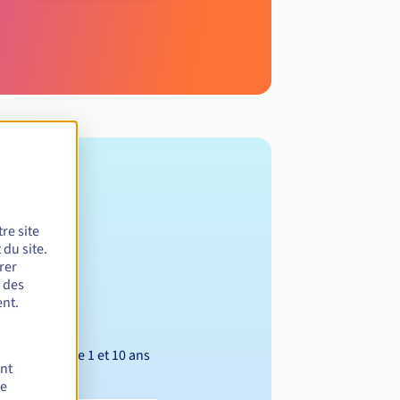
re site
du site.
rer
r des
nt.
Entre 1 et 10 ans
ent
de