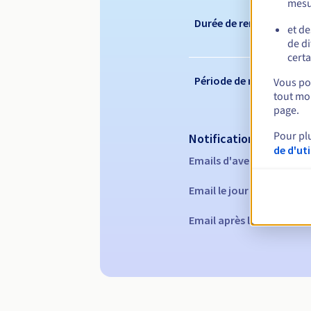
mesu
Durée de renouvelleme
et de
de di
certa
Période de rédemption
Vous pou
tout mom
page.
Pour pl
Notifications automati
de d'ut
Emails d'avertissement :
Email le jour de l'expirat
Email après la Redempti