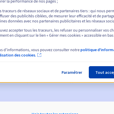
rer la performance de nos pages ;
nt
s traceurs de réseaux sociaux et de partenaires tiers : qui nous per
ffuser des publicités ciblées, de mesurer leur efficacité et de partag
ines données avec nos partenaires publicitaires et les réseaux soci
vez accepter tous les traceurs, les refuser ou personnaliser vos ch
ent en cliquant sur le lien « Gérer mes cookies » accessible en bas
us d’informations, vous pouvez consulter notre
politique d'inform
ques :
ilisation des cookies.
60, 30, 15, 7 et 3 jours avant la date d'échéance
ion
pour notification de la suspension du nom de domaine
Paramétrer
Tout acce
on Grace Period
pour notification de la suppression du nom de do
Voir toutes les extensions