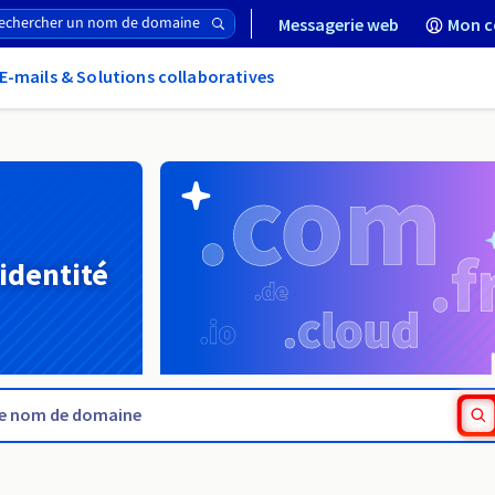
Messagerie web
Mon c
E-mails & Solutions collaboratives
 identité