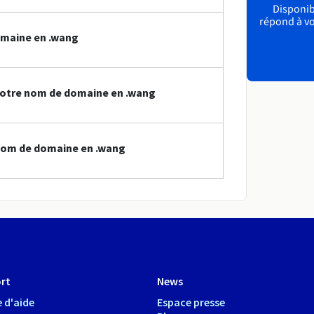
Disponibl
répond à vo
omaine en .wang
votre nom de domaine en .wang
nom de domaine en .wang
rt
News
 d'aide
Espace presse