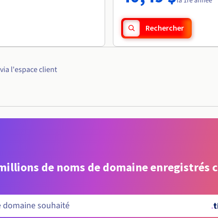
la 1re année
Rechercher
a l'espace client
 millions de noms de domaine enregistrés 
.
t