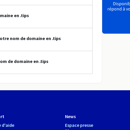
Disponibl
répond à vo
maine en .tips
otre nom de domaine en .tips
om de domaine en .tips
rt
News
 d'aide
Espace presse