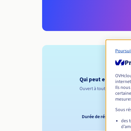
Poursui
Pr
OVHclo
Qui peut enregistrer 
internet
Ils nou
Ouvert à toutes les perso
certaine
mesures
Sous rés
Durée de réservation
des 
d’amé