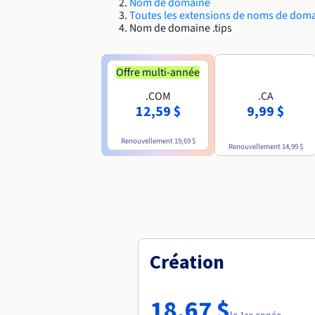
Nom de domaine
Toutes les extensions de noms de dom
Nom de domaine .tips
Offre multi-année
.COM
.CA
12,59 $
9,99 $
Renouvellement
19,69 $
Renouvellement
14,99 $
Création
18,67 $