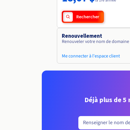
la 1re année
Rechercher
Renouvellement
Renouveler votre nom de domaine vi
Me connecter à l'espace client
Déjà plus de 5