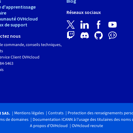
s
Blog
e d'apprentissage
Réseaux sociaux
ire
unauté OVHcloud
ux de support
ctez nous
le commande, conseils techniques,
ts
ervice Client OVHcloud
684-5463
ais
Mentions légales
Contrats
Protection des renseignements pers
H SAS.
noms de domaines
Documentation ICANN à l'usage des titulaires des noms
A propos d'OVHcloud
OVHcloud recrute