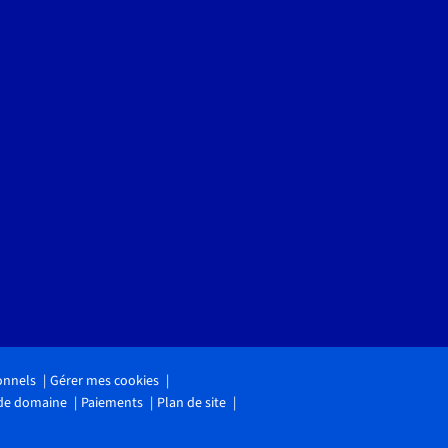
onnels
Gérer mes cookies
 de domaine
Paiements
Plan de site