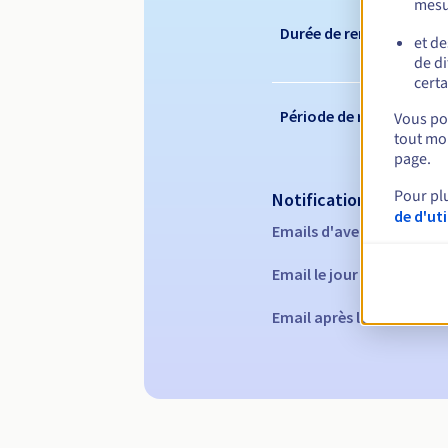
mesu
Durée de renouvelleme
et de
de di
certa
Période de rédemption
Vous pou
tout mom
page.
Pour pl
Notifications automati
de d'ut
Emails d'avertissement :
Email le jour de l'expirat
Email après la Redempti