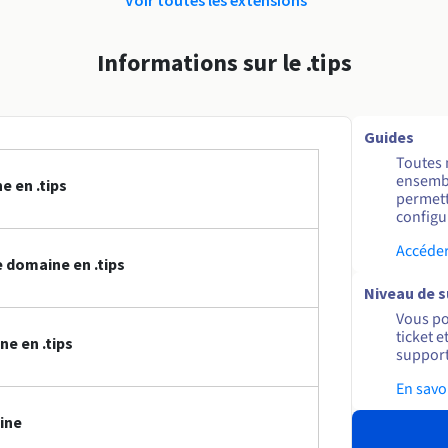
Informations sur le .tips
Guides
Toutes 
ensembl
 en .tips
permett
configur
Accéder
 domaine en .tips
Niveau de 
Vous po
ticket 
e en .tips
support
En savo
ine