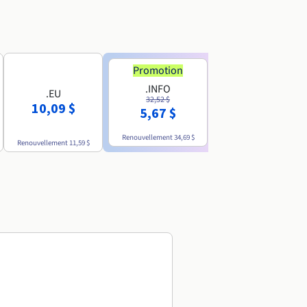
Promotion
Promotion
.INFO
.PRO
.EU
32,52 $
35,93 $
10,09 $
5,67 $
4,86 $
Renouvellement
34,69 $
Renouvellement
38,39 $
Renouvellement
11,59 $