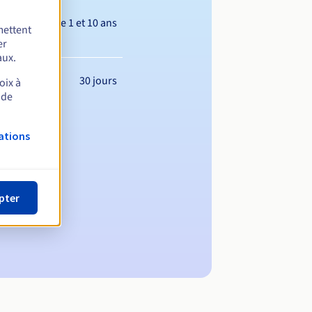
Entre 1 et 10 ans
mettent
er
aux.
30 jours
oix à
 de
ations
pter
maine