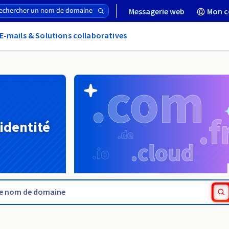
Messagerie web
Mon c
E-mails & Solutions collaboratives
 identité