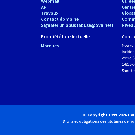
Webmail
Guide
API
Centr
Travaux
Glossa
Contact domaine
Comm
Signaler un abus (abuse@ovh.net)
Nivea
Propriété Intellectuelle
Conta
Marques
Nouvel
inciden
Votre S
1-855-
Sans fr
© Copyright 1999-2026 OV
Droits et obligations des titulaires de 