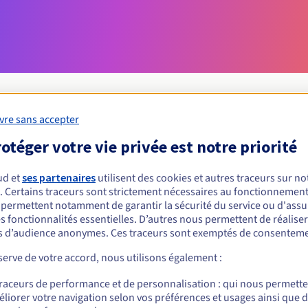
vre sans accepter
otéger votre vie privée est notre priorité
Conditions d'éligibilité
ud et
ses partenaires
utilisent des cookies et autres traceurs sur not
un .tips ?
. Certains traceurs sont strictement nécessaires au fonctionnement 
s permettent notamment de garantir la sécurité du service ou d'assu
nnes physiques ou morales, sans restriction géographique.
s fonctionnalités essentielles. D’autres nous permettent de réalise
 d’audience anonymes. Ces traceurs sont exemptés de consenteme
Règles de gestion et notifications
erve de votre accord, nous utilisons également :
traceurs de performance et de personnalisation : qui nous permett
liorer votre navigation selon vos préférences et usages ainsi que 