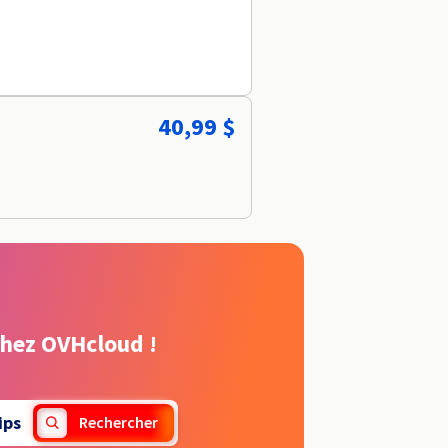
40,99 $
chez OVHcloud !
ips
Rechercher