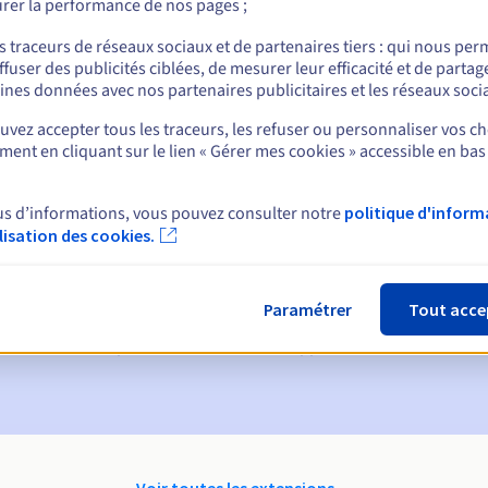
rer la performance de nos pages ;
nt
s traceurs de réseaux sociaux et de partenaires tiers : qui nous per
ffuser des publicités ciblées, de mesurer leur efficacité et de partag
ines données avec nos partenaires publicitaires et les réseaux soci
vez accepter tous les traceurs, les refuser ou personnaliser vos ch
ent en cliquant sur le lien « Gérer mes cookies » accessible en bas
us d’informations, vous pouvez consulter notre
politique d'inform
ques :
ilisation des cookies.
60, 30, 15, 7 et 3 jours avant la date d'échéance
ion
pour notification de la suspension du nom de domaine
Paramétrer
Tout acce
on Grace Period
pour notification de la suppression du nom de do
Voir toutes les extensions