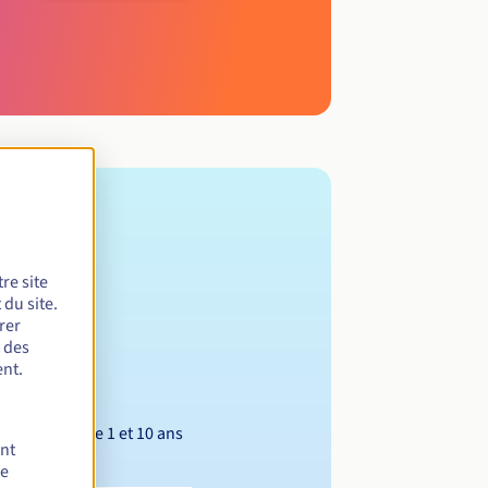
re site
du site.
rer
r des
nt.
Entre 1 et 10 ans
ent
de