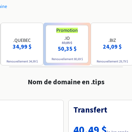
aine
Promotion
.IO
.QUEBEC
.BIZ
83,85 $
34,99 $
24,09 $
50,35 $
Renouvellement
80,69 $
Renouvellement
34,99 $
Renouvellement
29,79 $
Nom de domaine en .tips
Transfert
40,49 $