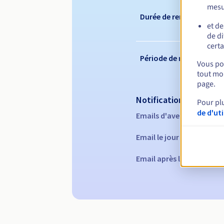
mesu
Durée de renouvelleme
et de
de di
certa
Période de rédemption
Vous pou
tout mom
page.
Notifications automati
Pour pl
de d'ut
Emails d'avertissement :
Email le jour de l'expirat
Email après la Redempti