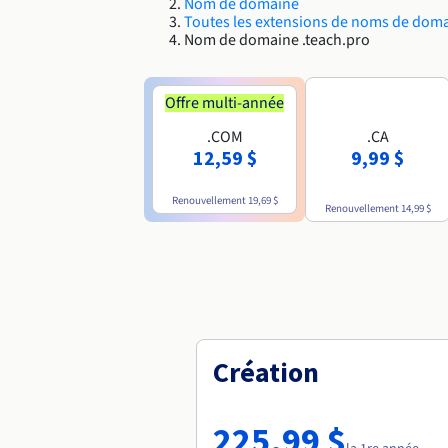
Nom de domaine
Toutes les extensions de noms de dom
Nom de domaine .teach.pro
Offre multi-année
.COM
.CA
12,59 $
9,99 $
Renouvellement
19,69 $
Renouvellement
14,99 $
Création
225,99 $