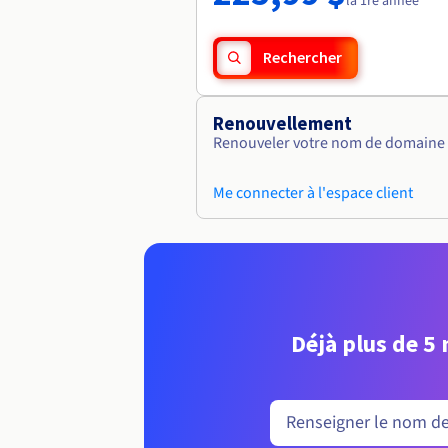
la 1re année
Rechercher
Renouvellement
Renouveler votre nom de domaine vi
Me connecter à l'espace client
Déjà plus de 5