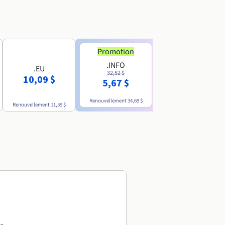
Promotion
Promotion
.INFO
.PRO
.EU
32,52 $
35,93 $
10,09 $
5,67 $
4,86 $
Renouvellement
34,69 $
Renouvellement
38,39 $
Renouvellement
11,59 $