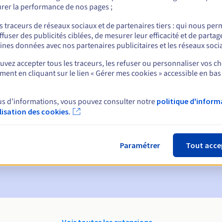
rer la performance de nos pages ;
nt
s traceurs de réseaux sociaux et de partenaires tiers : qui nous per
ffuser des publicités ciblées, de mesurer leur efficacité et de partag
ines données avec nos partenaires publicitaires et les réseaux soci
vez accepter tous les traceurs, les refuser ou personnaliser vos ch
ent en cliquant sur le lien « Gérer mes cookies » accessible en bas
ques :
us d’informations, vous pouvez consulter notre
politique d'inform
ilisation des cookies.
60, 30, 15, 7 et 3 jours avant la date d'échéance
ion
pour notification de la suspension du nom de domaine
Paramétrer
Tout acce
on Grace Period
pour notification de la suppression du nom de do
Voir toutes les extensions