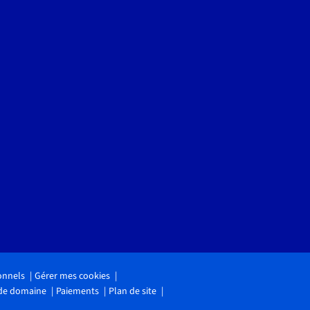
onnels
Gérer mes cookies
 de domaine
Paiements
Plan de site