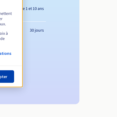
Entre 1 et 10 ans
mettent
er
aux.
30 jours
oix à
 de
ations
pter
maine