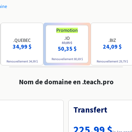
aine
Promotion
.IO
.QUEBEC
.BIZ
83,85 $
34,99 $
24,09 $
50,35 $
Renouvellement
80,69 $
Renouvellement
34,99 $
Renouvellement
29,79 $
Nom de domaine en .teach.pro
Transfert
225,99 $