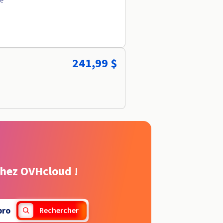
ée
241,99 $
chez OVHcloud !
pro
Rechercher