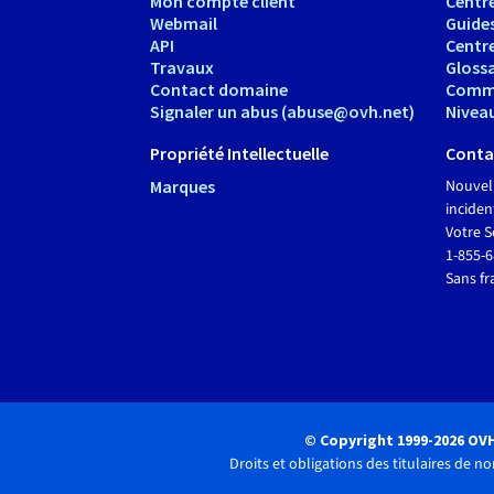
Mon compte client
Centre
Webmail
Guide
API
Centr
Travaux
Glossa
Contact domaine
Comm
Signaler un abus (abuse@ovh.net)
Nivea
Propriété Intellectuelle
Conta
Marques
Nouvel
inciden
Votre S
1-855-
Sans fr
© Copyright 1999-2026 OV
Droits et obligations des titulaires de 