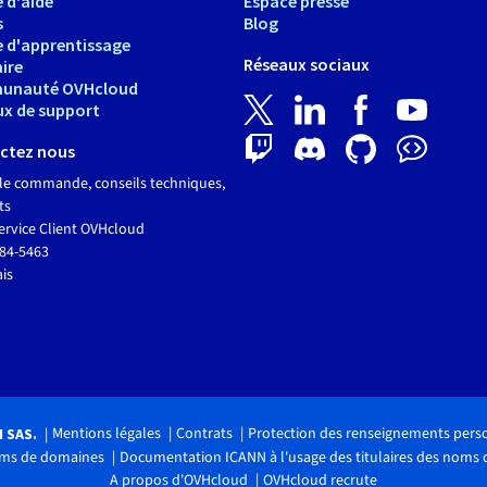
 d'aide
Espace presse
s
Blog
e d'apprentissage
Réseaux sociaux
ire
unauté OVHcloud
ux de support
ctez nous
le commande, conseils techniques,
ts
ervice Client OVHcloud
684-5463
ais
Mentions légales
Contrats
Protection des renseignements pers
H SAS.
noms de domaines
Documentation ICANN à l'usage des titulaires des noms
A propos d'OVHcloud
OVHcloud recrute