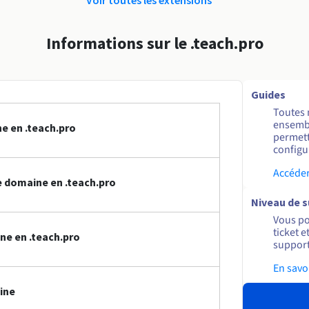
Informations sur le .teach.pro
Guides
Toutes 
ensembl
e en .teach.pro
permett
configur
Accéder
 domaine en .teach.pro
Niveau de 
Vous po
ticket 
ne en .teach.pro
support
En savo
ine