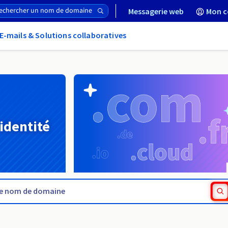
Messagerie web
Mon c
E-mails & Solutions collaboratives
 identité