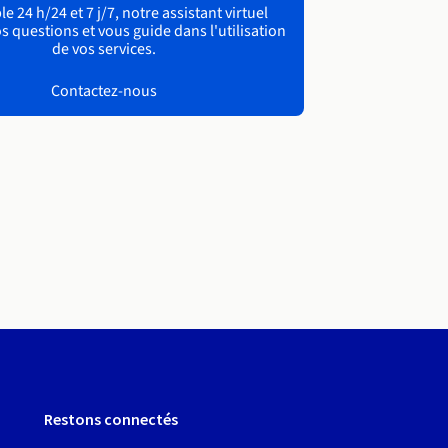
e 24 h/24 et 7 j/7, notre assistant virtuel
s questions et vous guide dans l'utilisation
de vos services.
Contactez-nous
Restons connectés