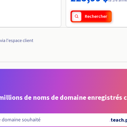
la 1re ann
Rechercher
a l'espace client
 millions de noms de domaine enregistrés 
.
teach.