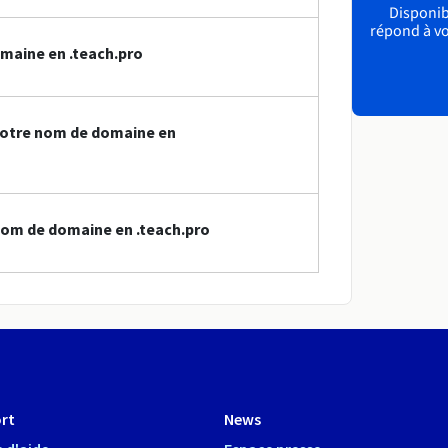
Disponibl
répond à vo
maine en .teach.pro
votre nom de domaine en
nom de domaine en .teach.pro
rt
News