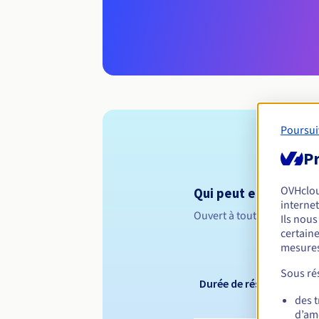
Poursui
Pr
OVHclo
Qui peut enregistrer 
internet
Ouvert à toutes les perso
Ils nou
certaine
mesures
Sous rés
Durée de réservation
des 
d’amé