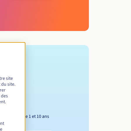
re site
du site.
rer
r des
nt.
Entre 1 et 10 ans
ent
de