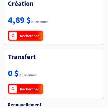
Documentation
Création
Tarifs
Roadmap & Changelog
Disponibilités par régions
Roadmap & Changelog
Documentation
4,89 $
Roadmap & Changelog
la 1re année
Rechercher
Transfert
0 $
la 1re année
Rechercher
Renouvellement