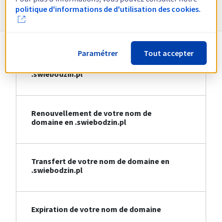
Informations sur le .swiebodzin.pl
politique d'informations de d'utilisation des cookies.
Paramétrer
Tout accepter
Création de votre nom de domaine en
.swiebodzin.pl
Renouvellement de votre nom de
domaine en .swiebodzin.pl
Transfert de votre nom de domaine en
.swiebodzin.pl
Expiration de votre nom de domaine