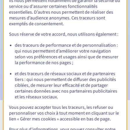
Ils nous permettent notamment de garantir la sécurité du
service ou d'assurer certaines fonctionnalités
Période de rédemption
essentielles. D’autres nous permettent de réaliser des
mesures d’audience anonymes. Ces traceurs sont
exemptés de consentement.
Notifications automatiques :
Sous réserve de votre accord, nous utilisons également :
Emails d'avertissement :
60, 30, 15, 7 et 3 jours avant la
des traceurs de performance et de personnalisation :
date d'échéance
qui nous permettent d’améliorer votre navigation
selon vos préférences et usages ainsi que de mesurer
Email le jour de l'expiration
pour notification de la
la performance de nos pages ;
suspension du nom de domaine
et des traceurs de réseaux sociaux et de partenaires
Email après la Redemption Grace Period
pour notification
tiers : qui nous permettent de diffuser des publicités
de la suppression du nom de domaine
ciblées, de mesurer leur efficacité et de partager
certaines données avec nos partenaires publicitaires
et les réseaux sociaux.
Vous pouvez accepter tous les traceurs, les refuser ou
personnaliser vos choix à tout moment en cliquant sur le
Voir toutes les extensions
lien « Gérer mes cookies » accessible en bas de page.
Pour plus d’informations, vous pouvez consulter notre