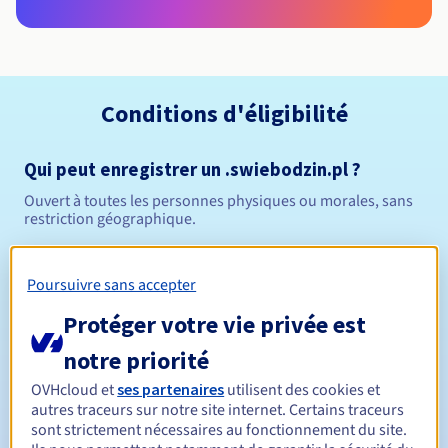
Conditions d'éligibilité
Qui peut enregistrer un .swiebodzin.pl ?
Ouvert à toutes les personnes physiques ou morales, sans
restriction géographique.
Règles de gestion et notifications
Poursuivre sans accepter
Entre 1 et 10 ans
Durée de réservation
Protéger votre vie privée est
notre priorité
OVHcloud et
ses partenaires
utilisent des cookies et
Entre 1 et 10 ans
Durée de renouvellement
autres traceurs sur notre site internet. Certains traceurs
sont strictement nécessaires au fonctionnement du site.