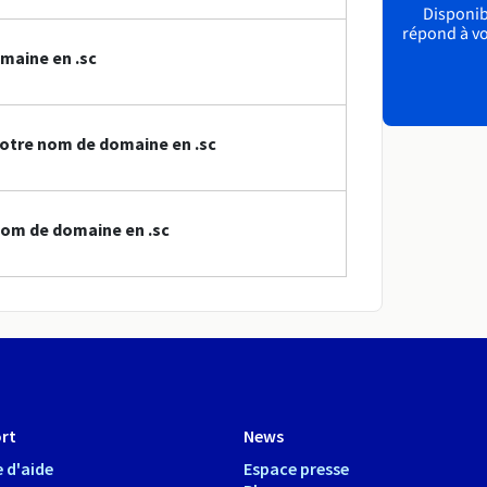
Disponibl
répond à vo
maine en .sc
otre nom de domaine en .sc
nom de domaine en .sc
rt
News
 d'aide
Espace presse