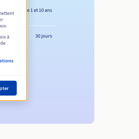
Entre 1 et 10 ans
mettent
er
aux.
30 jours
oix à
 de
ations
pter
maine