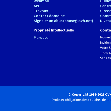
Webmail
Guide
API
Centr
Travaux
Glossa
Contact domaine
Comm
Signaler un abus (abuse@ovh.net)
Nivea
Propriété Intellectuelle
Conta
Marques
Nouvel
inciden
Votre S
1-855-
Sans fr
© Copyright 1999-2026 OV
Droits et obligations des titulaires de 