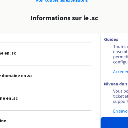
Informations sur le .sc
Guides
Toutes 
ensembl
e en .sc
permett
configur
Accéder
 domaine en .sc
Niveau de 
Vous po
ticket 
ne en .sc
support
En savo
ine