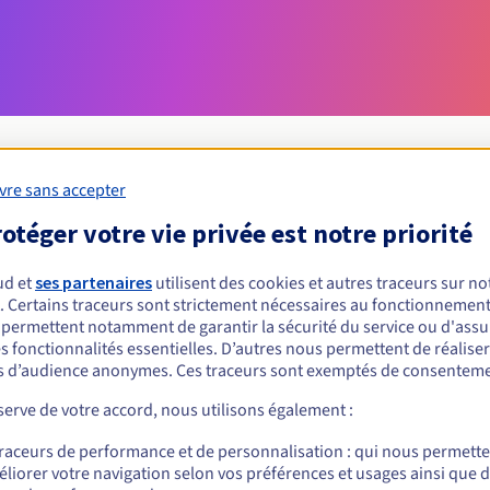
vre sans accepter
otéger votre vie privée est notre priorité
Conditions d'éligibilité
ud et
ses partenaires
utilisent des cookies et autres traceurs sur not
un .sc ?
. Certains traceurs sont strictement nécessaires au fonctionnement 
s permettent notamment de garantir la sécurité du service ou d'assu
nnes physiques ou morales, sans restriction géographique.
s fonctionnalités essentielles. D’autres nous permettent de réalise
 d’audience anonymes. Ces traceurs sont exemptés de consenteme
Règles de gestion et notifications
erve de votre accord, nous utilisons également :
traceurs de performance et de personnalisation : qui nous permett
liorer votre navigation selon vos préférences et usages ainsi que 