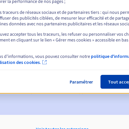
rer la performance de nos pages ;
nt
s traceurs de réseaux sociaux et de partenaires tiers : qui nous per
ffuser des publicités ciblées, de mesurer leur efficacité et de partag
ines données avec nos partenaires publicitaires et les réseaux soci
vez accepter tous les traceurs, les refuser ou personnaliser vos ch
ent en cliquant sur le lien « Gérer mes cookies » accessible en bas
us d’informations, vous pouvez consulter notre
politique d'inform
ques :
ilisation des cookies.
60, 30, 15, 7 et 3 jours avant la date d'échéance
ion
pour notification de la suspension du nom de domaine
Paramétrer
Tout acce
on Grace Period
pour notification de la suppression du nom de do
Voir toutes les extensions