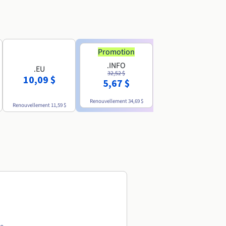
Promotion
Promotion
.INFO
.PRO
.EU
32,52 $
35,93 $
10,09 $
5,67 $
4,86 $
Renouvellement
34,69 $
Renouvellement
38,39 $
Renouvellement
11,59 $