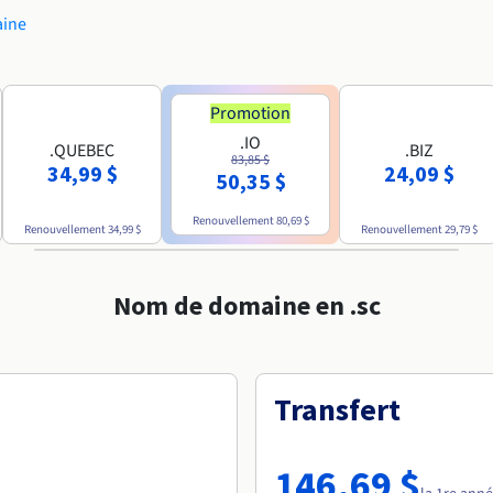
aine
Promotion
.IO
.QUEBEC
.BIZ
83,85 $
34,99 $
24,09 $
50,35 $
Renouvellement
80,69 $
Renouvellement
34,99 $
Renouvellement
29,79 $
Nom de domaine en .sc
Transfert
146,69 $