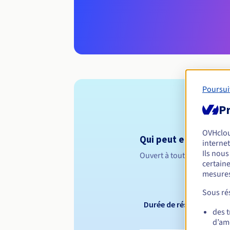
Poursui
Pr
OVHclo
Qui peut enregistrer 
internet
Ils nou
Ouvert à toutes les perso
certaine
mesures
Sous rés
Durée de réservation
des 
d’amé