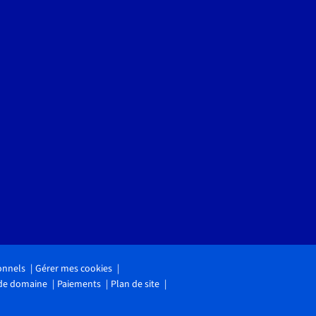
onnels
Gérer mes cookies
 de domaine
Paiements
Plan de site