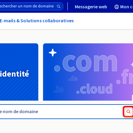
Messagerie web
Mon c
E-mails & Solutions collaboratives
 identité