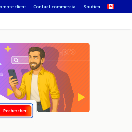
ompte client
Contact commercial
Soutien
.sch.uk
Rechercher