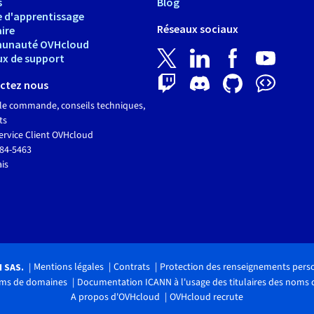
s
Blog
e d'apprentissage
Réseaux sociaux
ire
unauté OVHcloud
ux de support
ctez nous
le commande, conseils techniques,
ts
ervice Client OVHcloud
684-5463
ais
Mentions légales
Contrats
Protection des renseignements pers
H SAS.
noms de domaines
Documentation ICANN à l'usage des titulaires des noms
A propos d'OVHcloud
OVHcloud recrute