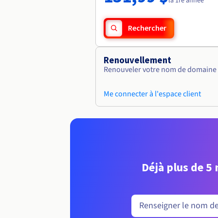
la 1re année
Rechercher
Renouvellement
Renouveler votre nom de domaine vi
Me connecter à l'espace client
Déjà plus de 5