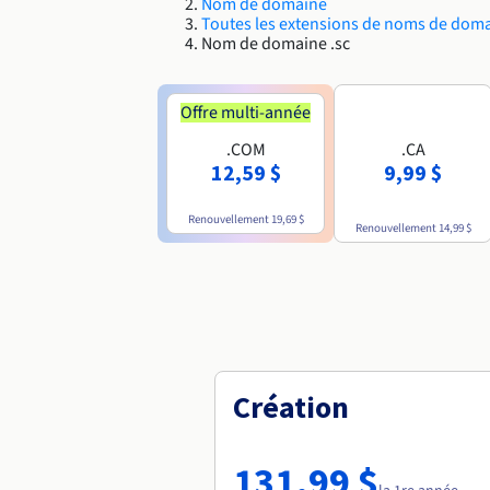
Nom de domaine
Toutes les extensions de noms de dom
Nom de domaine .sc
Offre multi-année
.COM
.CA
12,59 $
9,99 $
Renouvellement
19,69 $
Renouvellement
14,99 $
Création
131,99 $