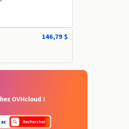
ée
146,79 $
chez OVHcloud !
.
sc
Rechercher