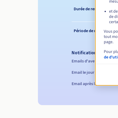
mesu
Durée de renouvelleme
et de
de di
certa
Période de rédemption
Vous pou
tout mom
page.
Pour pl
Notifications automati
de d'ut
Emails d'avertissement :
Email le jour de l'expirat
Email après la Redempti