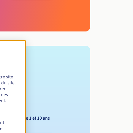
re site
du site.
rer
r des
nt.
Entre 1 et 10 ans
ent
de