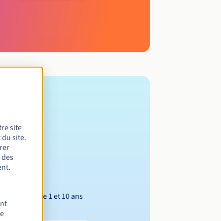
re site
du site.
rer
r des
nt.
Entre 1 et 10 ans
ent
de