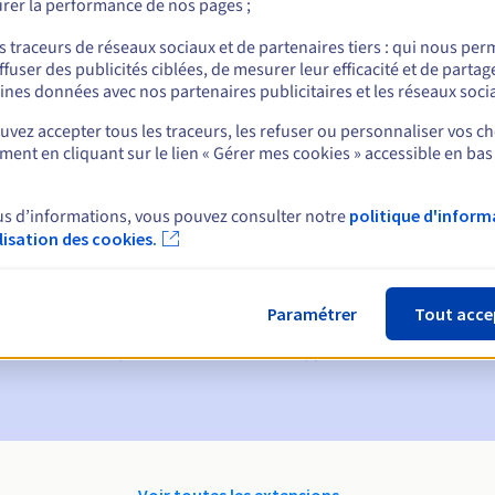
rer la performance de nos pages ;
nt
s traceurs de réseaux sociaux et de partenaires tiers : qui nous per
ffuser des publicités ciblées, de mesurer leur efficacité et de partag
ines données avec nos partenaires publicitaires et les réseaux soci
vez accepter tous les traceurs, les refuser ou personnaliser vos ch
ent en cliquant sur le lien « Gérer mes cookies » accessible en bas
us d’informations, vous pouvez consulter notre
politique d'inform
ques :
ilisation des cookies.
60, 30, 15, 7 et 3 jours avant la date d'échéance
ion
pour notification de la suspension du nom de domaine
Paramétrer
Tout acce
on Grace Period
pour notification de la suppression du nom de do
Voir toutes les extensions