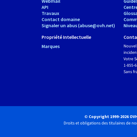
Webmail
Guide
API
Centr
Travaux
Glossa
Contact domaine
Comm
Signaler un abus (abuse@ovh.net)
Nivea
Propriété Intellectuelle
Conta
Marques
Nouvel
inciden
Votre S
1-855-
Sans fr
© Copyright 1999-2026 OV
Droits et obligations des titulaires de 