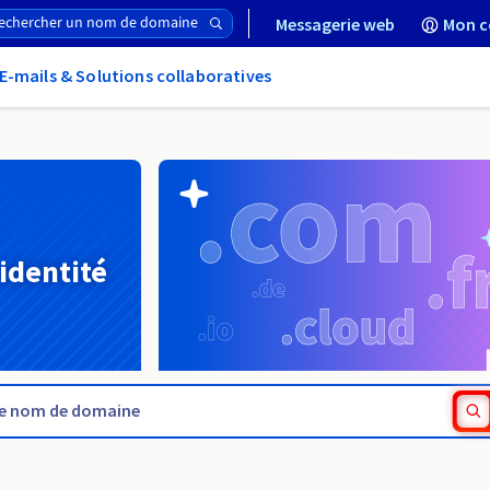
Messagerie web
Mon c
E-mails & Solutions collaboratives
 identité