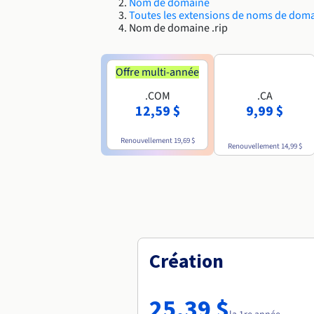
Nom de domaine
Toutes les extensions de noms de dom
Nom de domaine .rip
Offre multi-année
.COM
.CA
12,59 $
9,99 $
Renouvellement
19,69 $
Renouvellement
14,99 $
Création
25,39 $