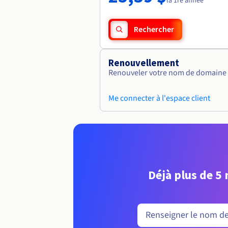
la 1re année
Rechercher
Renouvellement
Renouveler votre nom de domaine vi
Me connecter à l'espace client
Déjà plus de 5