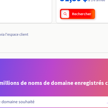
la 1re année
Rechercher
a l'espace client
 millions de noms de domaine enregistrés 
.