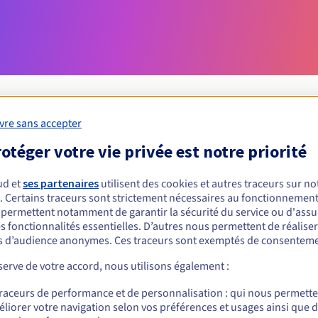
vre sans accepter
otéger votre vie privée est notre priorité
Conditions d'éligibilité
ud et
ses partenaires
utilisent des cookies et autres traceurs sur not
un .rip ?
. Certains traceurs sont strictement nécessaires au fonctionnement 
s permettent notamment de garantir la sécurité du service ou d'assu
nnes physiques ou morales, sans restriction géographique.
s fonctionnalités essentielles. D’autres nous permettent de réalise
 d’audience anonymes. Ces traceurs sont exemptés de consenteme
Règles de gestion et notifications
erve de votre accord, nous utilisons également :
traceurs de performance et de personnalisation : qui nous permett
liorer votre navigation selon vos préférences et usages ainsi que 