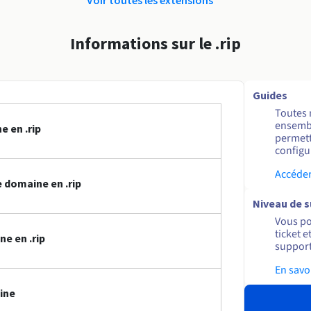
Informations sur le .rip
Guides
Toutes 
ensembl
 en .rip
permett
configur
Accéder
 domaine en .rip
Niveau de 
Vous po
ticket 
e en .rip
support
En savo
ine