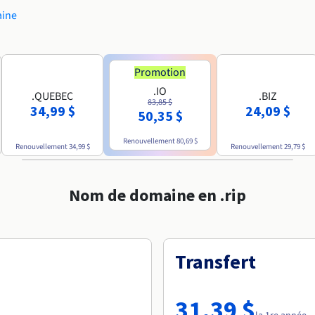
aine
Promotion
.IO
.QUEBEC
.BIZ
83,85 $
34,99 $
24,09 $
50,35 $
Renouvellement
80,69 $
Renouvellement
34,99 $
Renouvellement
29,79 $
Nom de domaine en .rip
Transfert
31,39 $