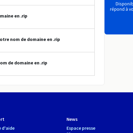
Disponibl
répond à vo
maine en .rip
otre nom de domaine en .rip
om de domaine en .rip
rt
News
 d'aide
Espace presse