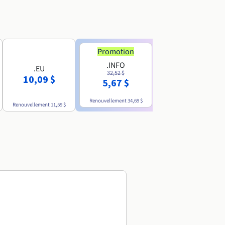
Promotion
Promotion
.INFO
.PRO
.EU
32,52 $
35,93 $
10,09 $
5,67 $
4,86 $
Renouvellement
34,69 $
Renouvellement
38,39 $
Renouvellement
11,59 $