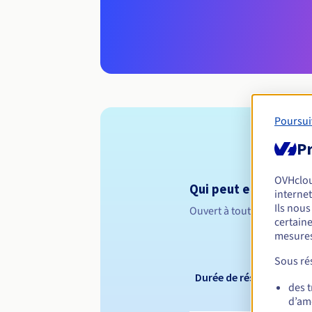
Poursui
Pr
OVHclo
Qui peut enregistrer 
internet
Ils nou
Ouvert à toutes les perso
certaine
mesures
Sous rés
Durée de réservation
des 
d’amé