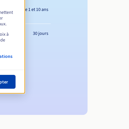
Entre 1 et 10 ans
mettent
er
aux.
30 jours
oix à
 de
ations
pter
maine