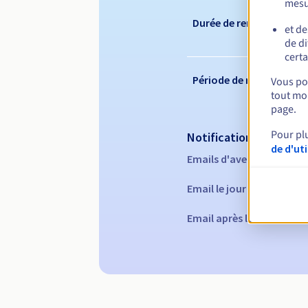
mesu
Durée de renouvelleme
et de
de di
certa
Période de rédemption
Vous pou
tout mom
page.
Pour pl
Notifications automati
de d'ut
Emails d'avertissement :
Email le jour de l'expirat
Email après la Redempti