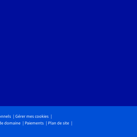
onnels
Gérer mes cookies
 de domaine
Paiements
Plan de site