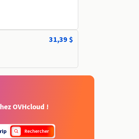
31,39 $
chez OVHcloud !
rip
Rechercher