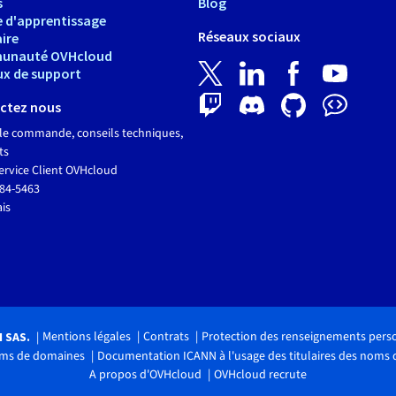
s
Blog
e d'apprentissage
Réseaux sociaux
ire
unauté OVHcloud
ux de support
ctez nous
le commande, conseils techniques,
ts
ervice Client OVHcloud
684-5463
ais
Mentions légales
Contrats
Protection des renseignements pers
H SAS.
noms de domaines
Documentation ICANN à l'usage des titulaires des noms
A propos d'OVHcloud
OVHcloud recrute