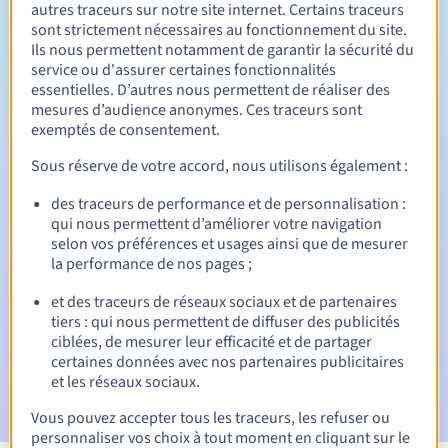
autres traceurs sur notre site internet. Certains traceurs
sont strictement nécessaires au fonctionnement du site.
Entre 1 et 10 ans
Durée de renouvellement
Ils nous permettent notamment de garantir la sécurité du
service ou d'assurer certaines fonctionnalités
essentielles. D’autres nous permettent de réaliser des
mesures d’audience anonymes. Ces traceurs sont
30 jours
exemptés de consentement.
Période de rédemption
Sous réserve de votre accord, nous utilisons également :
des traceurs de performance et de personnalisation :
Notifications automatiques :
qui nous permettent d’améliorer votre navigation
selon vos préférences et usages ainsi que de mesurer
Emails d'avertissement :
60, 30, 15, 7 et 3 jours avant la
date d'échéance
la performance de nos pages ;
et des traceurs de réseaux sociaux et de partenaires
Email le jour de l'expiration
pour notification de la
tiers : qui nous permettent de diffuser des publicités
suspension du nom de domaine
ciblées, de mesurer leur efficacité et de partager
certaines données avec nos partenaires publicitaires
Email après la Redemption Grace Period
pour notification
et les réseaux sociaux.
de la suppression du nom de domaine
Vous pouvez accepter tous les traceurs, les refuser ou
personnaliser vos choix à tout moment en cliquant sur le