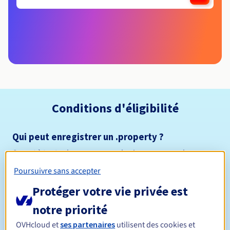
Conditions d'éligibilité
Qui peut enregistrer un .property ?
Ouvert à toutes les personnes physiques ou morales, sans
restriction géographique.
Poursuivre sans accepter
Règles de gestion et notifications
Protéger votre vie privée est
notre priorité
Entre 1 et 10 ans
Durée de réservation
OVHcloud et
ses partenaires
utilisent des cookies et