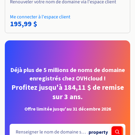
Renouveler votre nom de domaine via l'espace client
Me connecter à l'espace client
195,99 $
Déjà plus de 5 millions de noms de domaine
enregistrés chez OVHcloud !
Profitez jusqu'à 184,11 $ de remise
sur 3 ans.
Offre limitée jusqu'au 31 décembre 2026
.
property