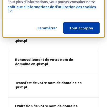
Pour plus d’informations, vous pouvez consulter notre
Informations sur le .pisz.pl
politique d'informations de d'utilisation des cookies.
Paramétrer
Tout accepter
Création de votre nom de domaine en
.pisz.pl
Renouvellement de votre nom de
domaine en .pisz.pl
Transfert de votre nom de domaine en
.pisz.pl
Expiration de votre nom de domaine