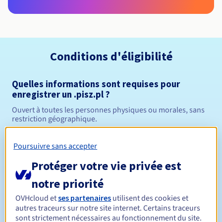
Conditions d'éligibilité
Quelles informations sont requises pour
enregistrer un .pisz.pl ?
Ouvert à toutes les personnes physiques ou morales, sans
restriction géographique.
Règles de gestion et notifications
Poursuivre sans accepter
Protéger votre vie privée est
Entre 1 et 10 ans
Durée de réservation
notre priorité
OVHcloud et
ses partenaires
utilisent des cookies et
Entre 1 et 10 ans
Durée de renouvellement
autres traceurs sur notre site internet. Certains traceurs
sont strictement nécessaires au fonctionnement du site.