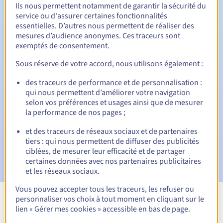
Ils nous permettent notamment de garantir la sécurité du
service ou d'assurer certaines fonctionnalités
essentielles. D’autres nous permettent de réaliser des
Période de rédemption
mesures d’audience anonymes. Ces traceurs sont
exemptés de consentement.
Sous réserve de votre accord, nous utilisons également :
Notifications automatiques :
des traceurs de performance et de personnalisation :
E-mails d'avertissement :
60, 30, 15, 7 et 3 jours avant la
qui nous permettent d’améliorer votre navigation
date d'échéance
selon vos préférences et usages ainsi que de mesurer
la performance de nos pages ;
E-mail le jour de l'expiration
pour notification de la
suspension du nom de domaine
et des traceurs de réseaux sociaux et de partenaires
tiers : qui nous permettent de diffuser des publicités
E-mail après la période de grâce de rédemption
pour
ciblées, de mesurer leur efficacité et de partager
notification de la suppression du nom de domaine
certaines données avec nos partenaires publicitaires
et les réseaux sociaux.
Vous pouvez accepter tous les traceurs, les refuser ou
personnaliser vos choix à tout moment en cliquant sur le
Voir toutes les extensions
lien « Gérer mes cookies » accessible en bas de page.