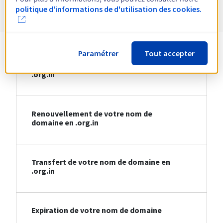
Informations sur le .org.in
politique d'informations de d'utilisation des cookies.
Paramétrer
Tout accepter
Création de votre nom de domaine en
.org.in
Renouvellement de votre nom de
domaine en .org.in
Transfert de votre nom de domaine en
.org.in
Expiration de votre nom de domaine