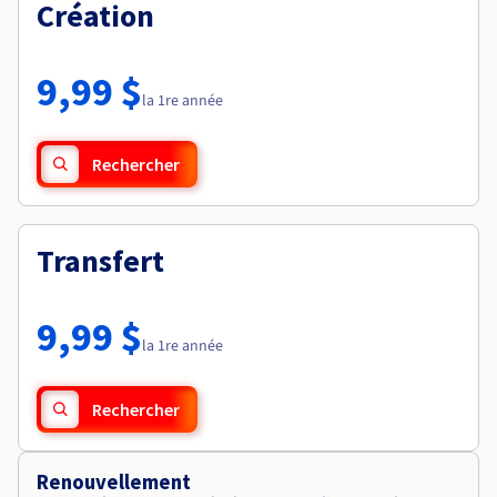
Documentation
Création
Tarifs
Roadmap & Changelog
Disponibilités par régions
Roadmap & Changelog
Documentation
9,99 $
Roadmap & Changelog
la 1re année
Rechercher
Transfert
9,99 $
la 1re année
Rechercher
Renouvellement