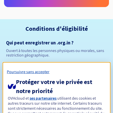
Conditions d'éligibilité
Qui peut enregistrer un .org.in ?
Ouvert à toutes les personnes physiques ou morales, sans
restriction géographique.
Règles de gestion et notifications
Poursuivre sans accepter
Entre 1 et 5 ans
Durée de réservation
Protéger votre vie privée est
notre priorité
OVHcloud et
ses partenaires
utilisent des cookies et
Entre 1 et 5 ans
Durée de renouvellement
autres traceurs sur notre site internet. Certains traceurs
sont strictement nécessaires au fonctionnement du site.