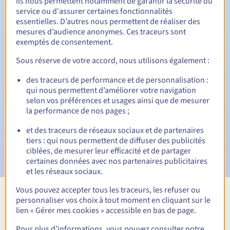
Ils nous permettent notamment de garantir la sécurité du
service ou d'assurer certaines fonctionnalités
30 jours
Période de rédemption
essentielles. D’autres nous permettent de réaliser des
mesures d’audience anonymes. Ces traceurs sont
exemptés de consentement.
Notifications automatiques :
Sous réserve de votre accord, nous utilisons également :
Emails d'avertissement :
60, 30, 15, 7 et 3 jours avant la
des traceurs de performance et de personnalisation :
date d'échéance
qui nous permettent d’améliorer votre navigation
selon vos préférences et usages ainsi que de mesurer
Email le jour de l'expiration
pour notification de la
la performance de nos pages ;
suspension du nom de domaine
et des traceurs de réseaux sociaux et de partenaires
Email après la Redemption Grace Period
pour notification
tiers : qui nous permettent de diffuser des publicités
de la suppression du nom de domaine
ciblées, de mesurer leur efficacité et de partager
certaines données avec nos partenaires publicitaires
et les réseaux sociaux.
Vous pouvez accepter tous les traceurs, les refuser ou
personnaliser vos choix à tout moment en cliquant sur le
Voir toutes les extensions
lien « Gérer mes cookies » accessible en bas de page.
Pour plus d’informations, vous pouvez consulter notre