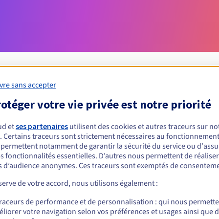
vre sans accepter
otéger votre vie privée est notre priorité
Conditions d'éligibilité
ud et
ses partenaires
utilisent des cookies et autres traceurs sur not
un .org.ag ?
. Certains traceurs sont strictement nécessaires au fonctionnement 
s permettent notamment de garantir la sécurité du service ou d'assu
nnes physiques ou morales, sans restriction géographique.
s fonctionnalités essentielles. D’autres nous permettent de réalise
 d’audience anonymes. Ces traceurs sont exemptés de consenteme
Règles de gestion et notifications
erve de votre accord, nous utilisons également :
traceurs de performance et de personnalisation : qui nous permett
liorer votre navigation selon vos préférences et usages ainsi que 