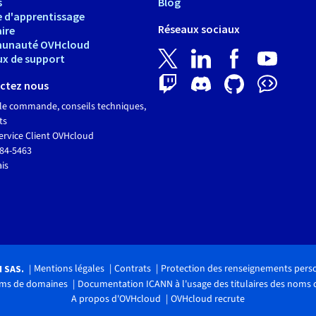
s
Blog
e d'apprentissage
Réseaux sociaux
ire
unauté OVHcloud
ux de support
ctez nous
le commande, conseils techniques,
ts
ervice Client OVHcloud
684-5463
ais
Mentions légales
Contrats
Protection des renseignements pers
H SAS.
noms de domaines
Documentation ICANN à l'usage des titulaires des noms
A propos d'OVHcloud
OVHcloud recrute