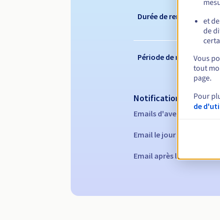
mesu
Durée de renouvelleme
et de
de di
certa
Période de rédemption
Vous pou
tout mom
page.
Pour pl
Notifications automati
de d'ut
Emails d'avertissement :
Email le jour de l'expirat
Email après la Redempti