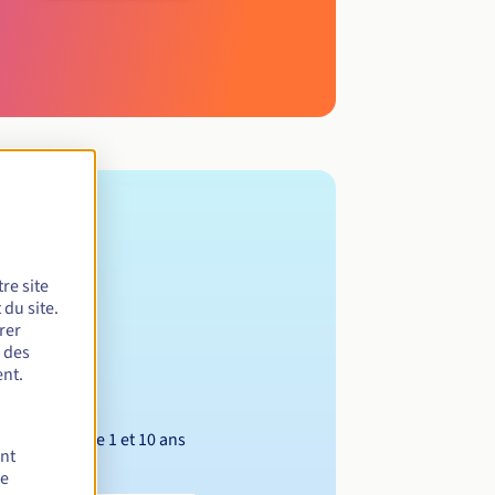
re site
du site.
rer
r des
nt.
Entre 1 et 10 ans
ent
de