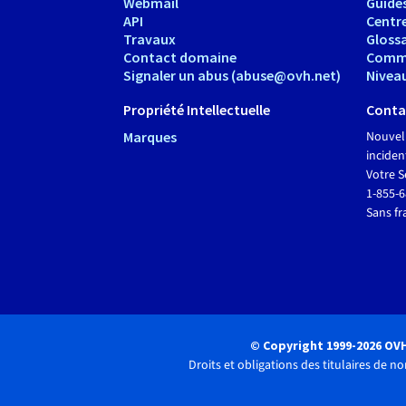
Webmail
Guide
API
Centr
Travaux
Glossa
Contact domaine
Comm
Signaler un abus (abuse@ovh.net)
Nivea
Propriété Intellectuelle
Conta
Marques
Nouvel
inciden
Votre S
1-855-
Sans fr
© Copyright 1999-2026 OV
Droits et obligations des titulaires de 