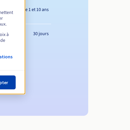
Entre 1 et 10 ans
mettent
er
aux.
30 jours
oix à
 de
ations
pter
maine