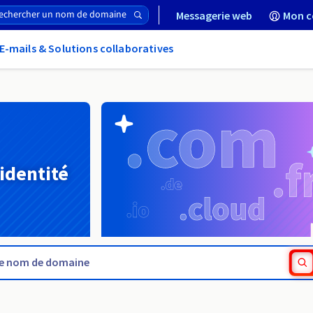
Messagerie web
Mon c
E-mails & Solutions collaboratives
 identité