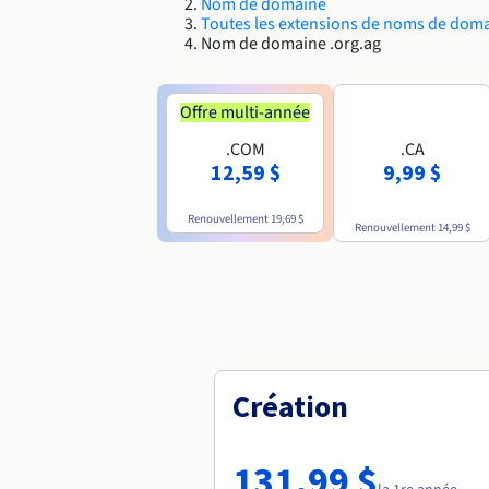
Nom de domaine
Toutes les extensions de noms de dom
Nom de domaine .org.ag
Offre multi-année
.COM
.CA
12,59 $
9,99 $
Renouvellement
19,69 $
Renouvellement
14,99 $
Création
131,99 $