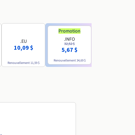
Promotion
Promotion
.INFO
.PRO
.EU
32,52 $
35,93 $
10,09 $
5,67 $
4,86 $
Renouvellement
34,69 $
Renouvellement
38,39 $
Renouvellement
11,59 $