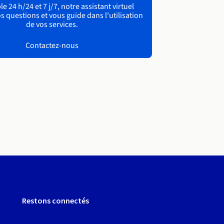
e 24 h/24 et 7 j/7, notre assistant virtuel
s questions et vous guide dans l'utilisation
de vos services.
Contactez-nous
Restons connectés