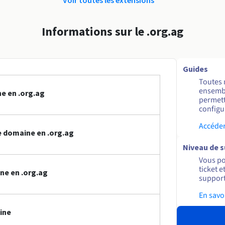
Informations sur le .org.ag
Guides
Toutes 
ensembl
e en .org.ag
permett
configur
Accéder
 domaine en .org.ag
Niveau de 
Vous po
ticket 
ne en .org.ag
support
En savo
ine