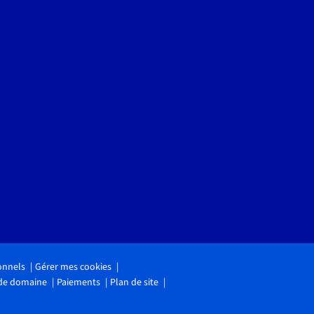
onnels
Gérer mes cookies
 de domaine
Paiements
Plan de site