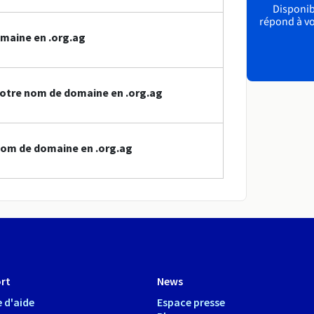
Disponibl
répond à vo
maine en .org.ag
otre nom de domaine en .org.ag
nom de domaine en .org.ag
rt
News
 d'aide
Espace presse