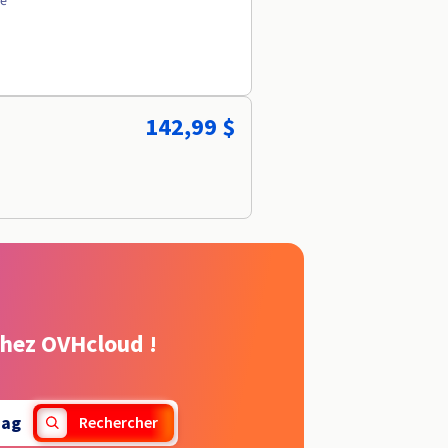
ée
142,99 $
chez OVHcloud !
.ag
Rechercher