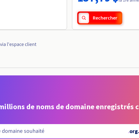
la 1re ann
Rechercher
a l'espace client
 millions de noms de domaine enregistrés 
.
org