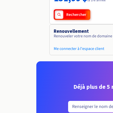
la 1re année
Rechercher
Renouvellement
Renouveler votre nom de domaine vi
Me connecter à l'espace client
Déjà plus de 5