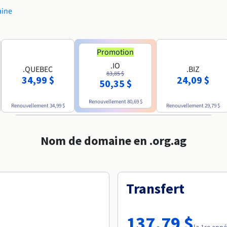
aine
Promotion
.IO
.QUEBEC
.BIZ
83,85 $
34,99 $
24,09 $
50,35 $
Renouvellement
80,69 $
Renouvellement
34,99 $
Renouvellement
29,79 $
Nom de domaine en .org.ag
Transfert
137,79 $