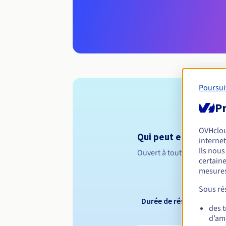
Poursui
Pr
OVHclo
Qui peut enregistrer 
internet
Ils nou
Ouvert à toutes les perso
certaine
mesures
Sous rés
Durée de réservation
des 
d’amé