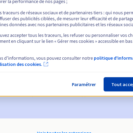
rer la performance de nos pages ;
nt
s traceurs de réseaux sociaux et de partenaires tiers : qui nous per
ffuser des publicités ciblées, de mesurer leur efficacité et de partag
ines données avec nos partenaires publicitaires et les réseaux soci
vez accepter tous les traceurs, les refuser ou personnaliser vos ch
ent en cliquant sur le lien « Gérer mes cookies » accessible en bas
us d’informations, vous pouvez consulter notre
politique d'inform
ques :
ilisation des cookies.
60, 30, 15, 7 et 3 jours avant la date d'échéance
ion
pour notification de la suspension du nom de domaine
Paramétrer
Tout acce
on Grace Period
pour notification de la suppression du nom de do
Voir toutes les extensions