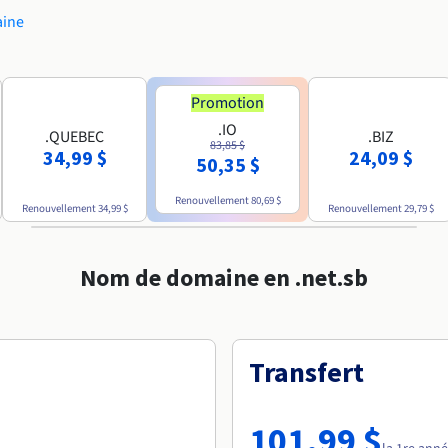
aine
Promotion
.IO
.QUEBEC
.BIZ
83,85 $
34,99 $
24,09 $
50,35 $
Renouvellement
80,69 $
Renouvellement
34,99 $
Renouvellement
29,79 $
Nom de domaine en .net.sb
Transfert
101,99 $