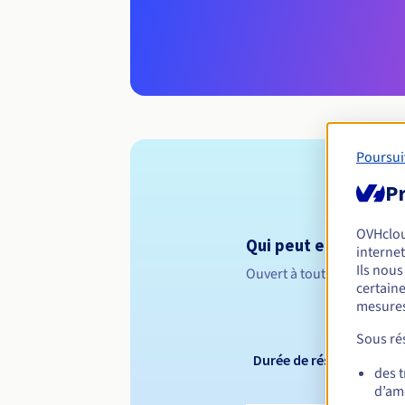
Poursui
Pr
OVHclo
Qui peut enregistrer 
internet
Ils nou
Ouvert à toutes les perso
certaine
mesures
Sous rés
Durée de réservation
des 
d’amé