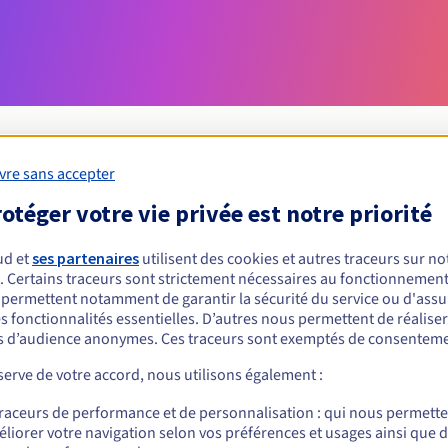
vre sans accepter
otéger votre vie privée est notre priorité
Conditions d'éligibilité
ud et
ses partenaires
utilisent des cookies et autres traceurs sur not
un .net.sb ?
. Certains traceurs sont strictement nécessaires au fonctionnement 
s permettent notamment de garantir la sécurité du service ou d'assu
nnes physiques ou morales, sans restriction géographique.
s fonctionnalités essentielles. D’autres nous permettent de réalise
 d’audience anonymes. Ces traceurs sont exemptés de consenteme
Règles de gestion et notifications
erve de votre accord, nous utilisons également :
traceurs de performance et de personnalisation : qui nous permett
liorer votre navigation selon vos préférences et usages ainsi que 