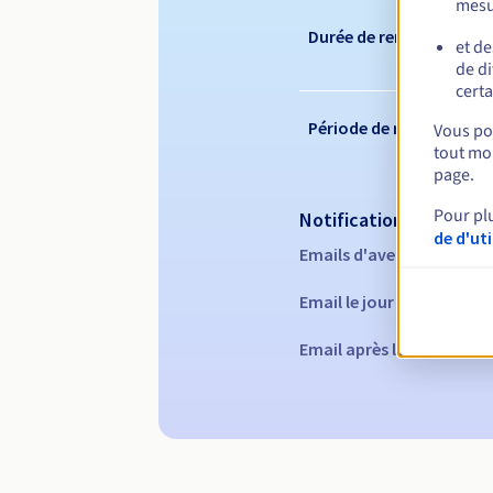
mesu
Durée de renouvelleme
et de
de di
certa
Période de rédemption
Vous pou
tout mom
page.
Pour pl
Notifications automati
de d'ut
Emails d'avertissement :
Email le jour de l'expirat
Email après la Redempti