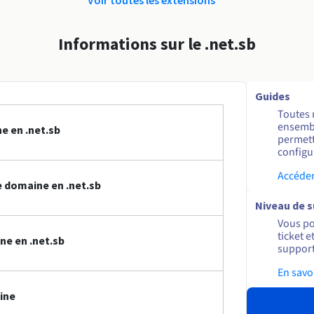
Informations sur le .net.sb
Guides
Toutes 
ensembl
e en .net.sb
permett
configur
Accéder
 domaine en .net.sb
Niveau de 
Vous po
ticket 
ne en .net.sb
support
En savo
ine