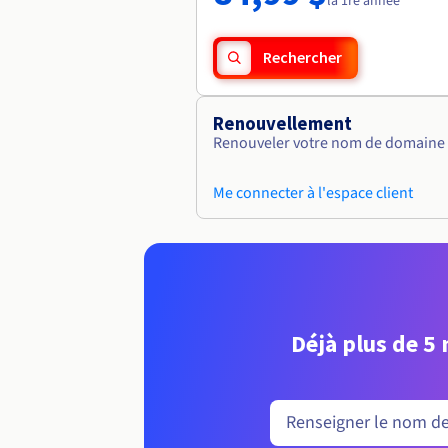
la 1re année
Rechercher
Renouvellement
Renouveler votre nom de domaine vi
Me connecter à l'espace client
Déjà plus de 5