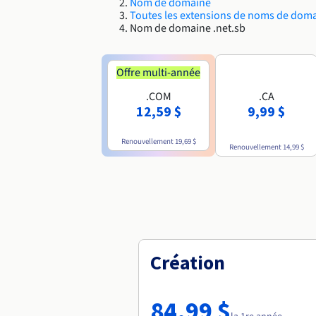
Nom de domaine
Toutes les extensions de noms de dom
Nom de domaine .net.sb
Offre multi-année
.COM
.CA
12,59 $
9,99 $
Renouvellement
19,69 $
Renouvellement
14,99 $
Création
84,99 $