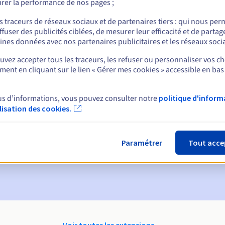
rer la performance de nos pages ;
nt
s traceurs de réseaux sociaux et de partenaires tiers : qui nous per
ffuser des publicités ciblées, de mesurer leur efficacité et de partag
ines données avec nos partenaires publicitaires et les réseaux soci
vez accepter tous les traceurs, les refuser ou personnaliser vos ch
ent en cliquant sur le lien « Gérer mes cookies » accessible en bas
us d’informations, vous pouvez consulter notre
politique d'inform
ques :
ilisation des cookies.
60, 30, 15, 7 et 3 jours avant la date d'échéance
ion
pour notification de la suspension du nom de domaine
Paramétrer
Tout acce
on Grace Period
pour notification de la suppression du nom de do
Voir toutes les extensions