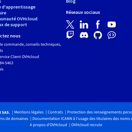
s
Blog
e d'apprentissage
Réseaux sociaux
ire
unauté OVHcloud
ux de support
ctez nous
le commande, conseils techniques,
ts
ervice Client OVHcloud
684-5463
ais
Mentions légales
Contrats
Protection des renseignements pers
H SAS.
noms de domaines
Documentation ICANN à l'usage des titulaires des noms
A propos d'OVHcloud
OVHcloud recrute