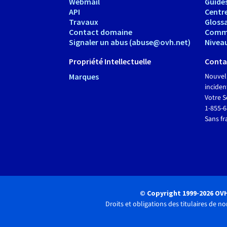
Webmail
Guide
API
Centr
Travaux
Glossa
Contact domaine
Comm
Signaler un abus (abuse@ovh.net)
Nivea
Propriété Intellectuelle
Conta
Marques
Nouvel
inciden
Votre S
1-855-
Sans fr
© Copyright 1999-2026 OV
Droits et obligations des titulaires de 