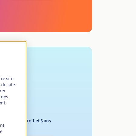
re site
du site.
rer
r des
nt.
Entre 1 et 5 ans
ent
de