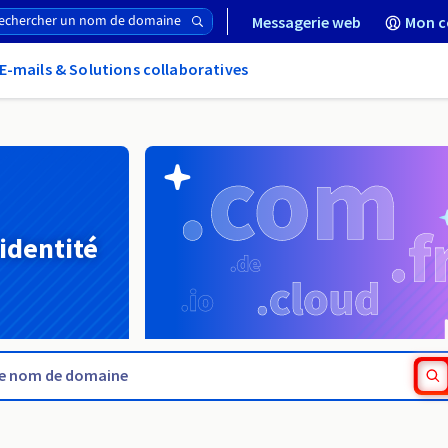
Messagerie web
Mon c
E-mails & Solutions collaboratives
 identité