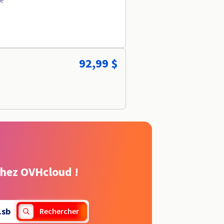
ée
92,99 $
chez OVHcloud !
.sb
Rechercher