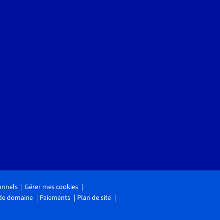
onnels
Gérer mes cookies
 de domaine
Paiements
Plan de site