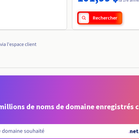
la 1re ann
Rechercher
a l'espace client
 millions de noms de domaine enregistrés 
.
net