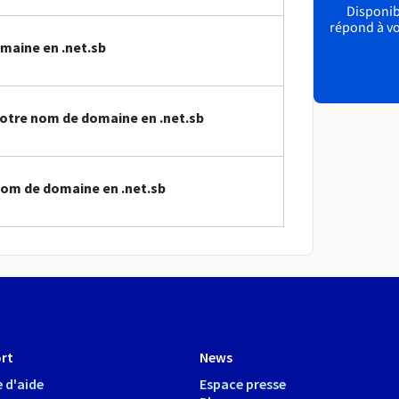
Disponibl
répond à vo
maine en .net.sb
otre nom de domaine en .net.sb
nom de domaine en .net.sb
rt
News
 d'aide
Espace presse