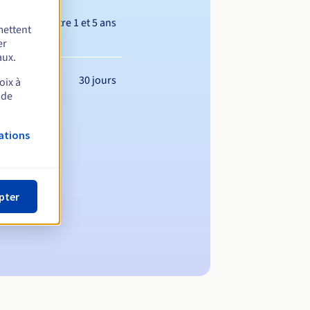
Entre 1 et 5 ans
mettent
er
aux.
30 jours
oix à
 de
ations
pter
maine