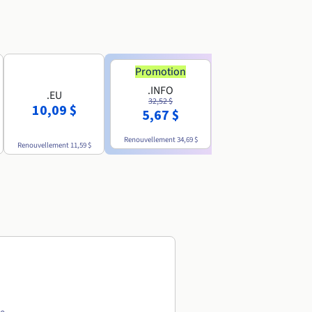
Promotion
Promotion
.INFO
.PRO
.EU
32,52 $
35,93 $
10,09 $
5,67 $
4,86 $
Renouvellement
34,69 $
Renouvellement
38,39 $
Renouvellement
11,59 $