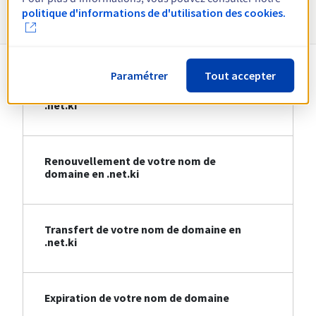
Informations sur le .net.ki
politique d'informations de d'utilisation des cookies.
Paramétrer
Tout accepter
Création de votre nom de domaine en
.net.ki
Renouvellement de votre nom de
domaine en .net.ki
Transfert de votre nom de domaine en
.net.ki
Expiration de votre nom de domaine