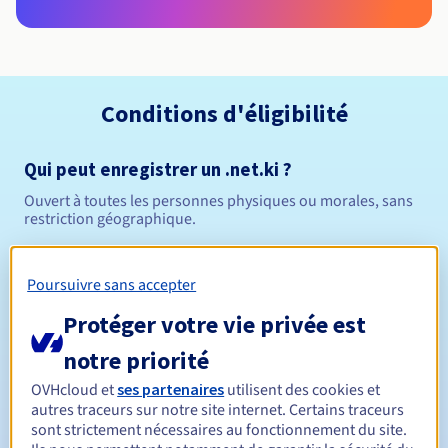
Conditions d'éligibilité
Qui peut enregistrer un .net.ki ?
Ouvert à toutes les personnes physiques ou morales, sans
restriction géographique.
Règles de gestion et notifications
Poursuivre sans accepter
Entre 1 et 5 ans
Durée de réservation
Protéger votre vie privée est
notre priorité
OVHcloud et
ses partenaires
utilisent des cookies et
Entre 1 et 5 ans
Durée de renouvellement
autres traceurs sur notre site internet. Certains traceurs
sont strictement nécessaires au fonctionnement du site.