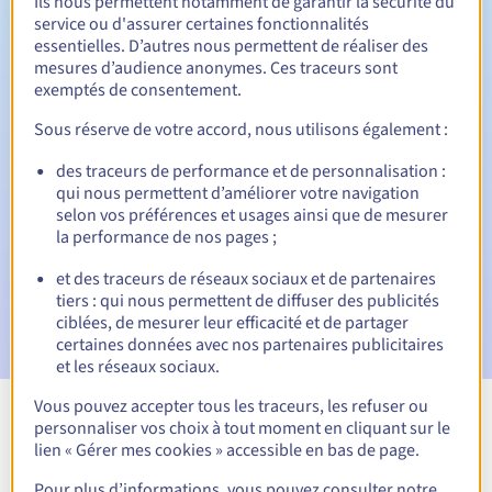
Ils nous permettent notamment de garantir la sécurité du
service ou d'assurer certaines fonctionnalités
30 jours
Période de rédemption
essentielles. D’autres nous permettent de réaliser des
mesures d’audience anonymes. Ces traceurs sont
exemptés de consentement.
Notifications automatiques :
Sous réserve de votre accord, nous utilisons également :
Emails d'avertissement :
60, 30, 15, 7 et 3 jours avant la
des traceurs de performance et de personnalisation :
date d'échéance
qui nous permettent d’améliorer votre navigation
selon vos préférences et usages ainsi que de mesurer
Email le jour de l'expiration
pour notification de la
la performance de nos pages ;
suspension du nom de domaine
et des traceurs de réseaux sociaux et de partenaires
Email après la Redemption Grace Period
pour notification
tiers : qui nous permettent de diffuser des publicités
de la suppression du nom de domaine
ciblées, de mesurer leur efficacité et de partager
certaines données avec nos partenaires publicitaires
et les réseaux sociaux.
Vous pouvez accepter tous les traceurs, les refuser ou
personnaliser vos choix à tout moment en cliquant sur le
Voir toutes les extensions
lien « Gérer mes cookies » accessible en bas de page.
Pour plus d’informations, vous pouvez consulter notre