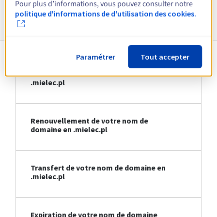
Pour plus d’informations, vous pouvez consulter notre
Informations sur le .mielec.pl
politique d'informations de d'utilisation des cookies.
Paramétrer
Tout accepter
Création de votre nom de domaine en
.mielec.pl
Renouvellement de votre nom de
domaine en .mielec.pl
Transfert de votre nom de domaine en
.mielec.pl
Expiration de votre nom de domaine