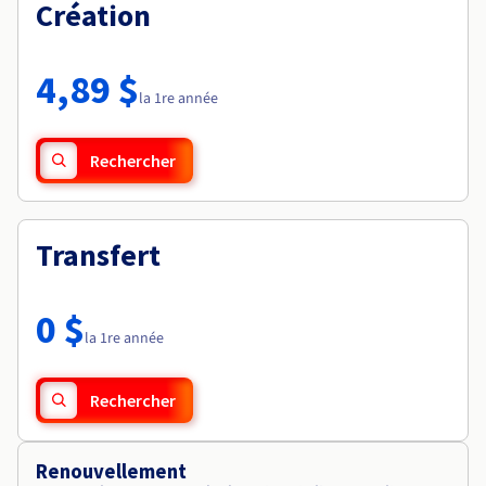
Documentation
Création
Tarifs
Roadmap & Changelog
Disponibilités par régions
Roadmap & Changelog
Documentation
4,89 $
Roadmap & Changelog
la 1re année
Rechercher
Transfert
0 $
la 1re année
Rechercher
Renouvellement