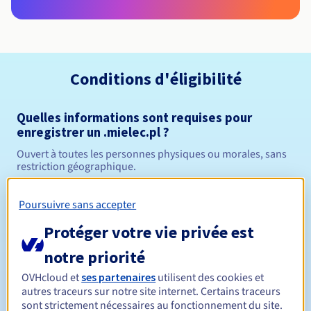
Conditions d'éligibilité
Quelles informations sont requises pour
enregistrer un .mielec.pl ?
Ouvert à toutes les personnes physiques ou morales, sans
restriction géographique.
Règles de gestion et notifications
Poursuivre sans accepter
Protéger votre vie privée est
Entre 1 et 10 ans
Durée de réservation
notre priorité
OVHcloud et
ses partenaires
utilisent des cookies et
Entre 1 et 10 ans
Durée de renouvellement
autres traceurs sur notre site internet. Certains traceurs
sont strictement nécessaires au fonctionnement du site.