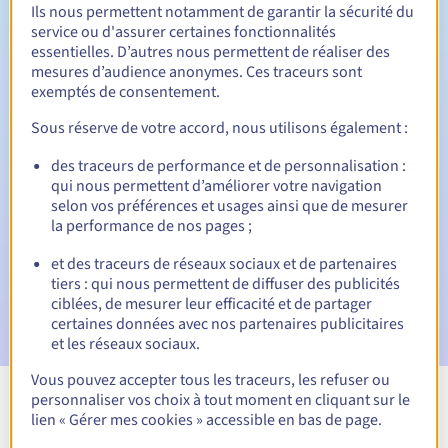
Ils nous permettent notamment de garantir la sécurité du
service ou d'assurer certaines fonctionnalités
essentielles. D’autres nous permettent de réaliser des
Période de rédemption
mesures d’audience anonymes. Ces traceurs sont
exemptés de consentement.
Sous réserve de votre accord, nous utilisons également :
Notifications automatiques :
des traceurs de performance et de personnalisation :
E-mails d'avertissement :
60, 30, 15, 7 et 3 jours avant la
qui nous permettent d’améliorer votre navigation
date d'échéance
selon vos préférences et usages ainsi que de mesurer
la performance de nos pages ;
E-mail le jour de l'expiration
pour notification de la
suspension du nom de domaine
et des traceurs de réseaux sociaux et de partenaires
tiers : qui nous permettent de diffuser des publicités
E-mail après la période de grâce de rédemption
pour
ciblées, de mesurer leur efficacité et de partager
notification de la suppression du nom de domaine
certaines données avec nos partenaires publicitaires
et les réseaux sociaux.
Vous pouvez accepter tous les traceurs, les refuser ou
personnaliser vos choix à tout moment en cliquant sur le
Voir toutes les extensions
lien « Gérer mes cookies » accessible en bas de page.