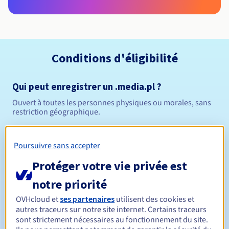
Conditions d'éligibilité
Qui peut enregistrer un .media.pl ?
Ouvert à toutes les personnes physiques ou morales, sans
restriction géographique.
Règles de gestion et notifications
Poursuivre sans accepter
Entre 1 et 10 ans
Durée de réservation
Protéger votre vie privée est
notre priorité
OVHcloud et
ses partenaires
utilisent des cookies et
Entre 1 et 10 ans
Durée de renouvellement
autres traceurs sur notre site internet. Certains traceurs
sont strictement nécessaires au fonctionnement du site.