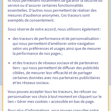
Ils nous permettent notamment de garantir la sécurité du
service ou d'assurer certaines fonctionnalités
Période de rédemption
essentielles. D’autres nous permettent de réaliser des
mesures d’audience anonymes. Ces traceurs sont
exemptés de consentement.
Notifications automatiques :
Sous réserve de votre accord, nous utilisons également :
Emails d'avertissement :
60, 30, 15, 7 et 3 jours avant la
des traceurs de performance et de personnalisation :
date d'échéance
qui nous permettent d’améliorer votre navigation
selon vos préférences et usages ainsi que de mesurer
Email le jour de l'expiration
pour notification de la
la performance de nos pages ;
suspension du nom de domaine
et des traceurs de réseaux sociaux et de partenaires
Email après la Redemption Grace Period
pour notification
tiers : qui nous permettent de diffuser des publicités
de la suppression du nom de domaine
ciblées, de mesurer leur efficacité et de partager
certaines données avec nos partenaires publicitaires
et les réseaux sociaux.
Vous pouvez accepter tous les traceurs, les refuser ou
personnaliser vos choix à tout moment en cliquant sur le
Voir toutes les extensions
lien « Gérer mes cookies » accessible en bas de page.
Pour plus d’informations, vous pouvez consulter notre