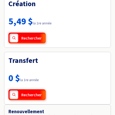
Documentation
Création
Tarifs
Roadmap & Changelog
Disponibilités par régions
Roadmap & Changelog
Documentation
5,49 $
Roadmap & Changelog
la 1re année
Rechercher
Transfert
0 $
la 1re année
Rechercher
Renouvellement