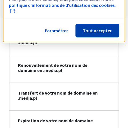
Informations sur le .media.pl
politique d'informations de d'utilisation des cookies.
Paramétrer
Tout accepter
Création de votre nom de domaine en
.media.pl
Renouvellement de votre nom de
domaine en .media.pl
Transfert de votre nom de domaine en
.media.pl
Expiration de votre nom de domaine