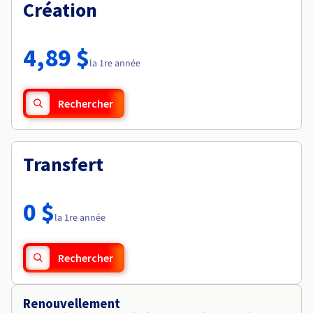
Documentation
Création
Tarifs
Roadmap & Changelog
Disponibilités par régions
Roadmap & Changelog
Documentation
4,89 $
Roadmap & Changelog
la 1re année
Rechercher
Transfert
0 $
la 1re année
Rechercher
Renouvellement