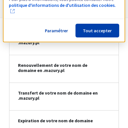
Informations sur le .mazury.pl
politique d'informations de d'utilisation des cookies.
Paramétrer
Tout accepter
Création de votre nom de domaine en
.mazury.pl
Renouvellement de votre nom de
domaine en .mazury.pl
Transfert de votre nom de domaine en
.mazury.pl
Expiration de votre nom de domaine