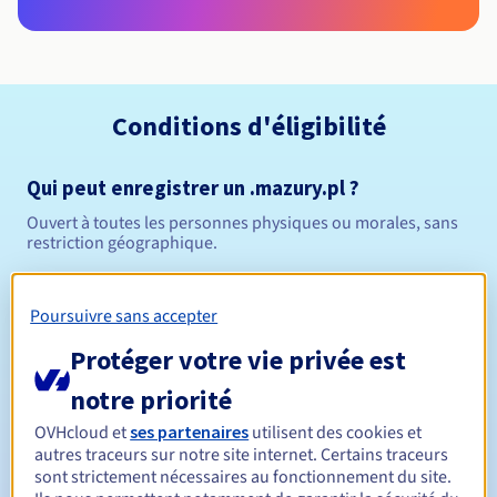
Conditions d'éligibilité
Qui peut enregistrer un .mazury.pl ?
Ouvert à toutes les personnes physiques ou morales, sans
restriction géographique.
Règles de gestion et notifications
Poursuivre sans accepter
Entre 1 et 10 ans
Durée de réservation
Protéger votre vie privée est
notre priorité
OVHcloud et
ses partenaires
utilisent des cookies et
Entre 1 et 10 ans
Durée de renouvellement
autres traceurs sur notre site internet. Certains traceurs
sont strictement nécessaires au fonctionnement du site.