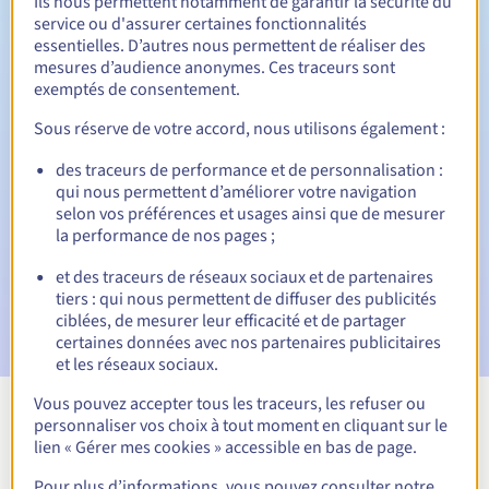
Ils nous permettent notamment de garantir la sécurité du
service ou d'assurer certaines fonctionnalités
Période de rédemption
essentielles. D’autres nous permettent de réaliser des
mesures d’audience anonymes. Ces traceurs sont
exemptés de consentement.
Notifications automatiques :
Sous réserve de votre accord, nous utilisons également :
Emails d'avertissement :
60, 30, 15, 7 et 3 jours avant la
des traceurs de performance et de personnalisation :
date d'échéance
qui nous permettent d’améliorer votre navigation
selon vos préférences et usages ainsi que de mesurer
Email le jour de l'expiration
pour notification de la
la performance de nos pages ;
suspension du nom de domaine
et des traceurs de réseaux sociaux et de partenaires
Email après la Redemption Grace Period
pour notification
tiers : qui nous permettent de diffuser des publicités
de la suppression du nom de domaine
ciblées, de mesurer leur efficacité et de partager
certaines données avec nos partenaires publicitaires
et les réseaux sociaux.
Vous pouvez accepter tous les traceurs, les refuser ou
personnaliser vos choix à tout moment en cliquant sur le
Voir toutes les extensions
lien « Gérer mes cookies » accessible en bas de page.
Pour plus d’informations, vous pouvez consulter notre