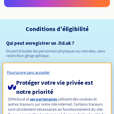
Conditions d'éligibilité
Qui peut enregistrer un .ltd.uk ?
Ouvert à toutes les personnes physiques ou morales, sans
restriction géographique.
Règles de gestion et notifications
Poursuivre sans accepter
Entre 1 et 10 ans
Durée de réservation
Protéger votre vie privée est
notre priorité
OVHcloud et
ses partenaires
utilisent des cookies et
Entre 1 et 10 ans
Durée de renouvellement
autres traceurs sur notre site internet. Certains traceurs
sont strictement nécessaires au fonctionnement du site.