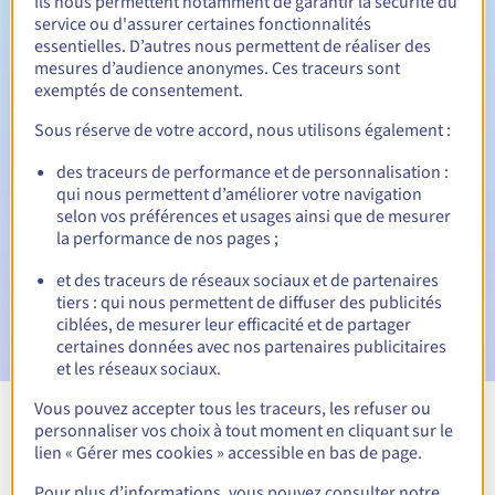
Ils nous permettent notamment de garantir la sécurité du
service ou d'assurer certaines fonctionnalités
30 jours
Période de rédemption
essentielles. D’autres nous permettent de réaliser des
mesures d’audience anonymes. Ces traceurs sont
exemptés de consentement.
Notifications automatiques :
Sous réserve de votre accord, nous utilisons également :
Emails d'avertissement :
60, 30, 15, 7 et 3 jours avant la
des traceurs de performance et de personnalisation :
date d'échéance
qui nous permettent d’améliorer votre navigation
selon vos préférences et usages ainsi que de mesurer
Email le jour de l'expiration
pour notification de la
la performance de nos pages ;
suspension du nom de domaine
et des traceurs de réseaux sociaux et de partenaires
Email après la Redemption Grace Period
pour notification
tiers : qui nous permettent de diffuser des publicités
de la suppression du nom de domaine
ciblées, de mesurer leur efficacité et de partager
certaines données avec nos partenaires publicitaires
et les réseaux sociaux.
Vous pouvez accepter tous les traceurs, les refuser ou
personnaliser vos choix à tout moment en cliquant sur le
Voir toutes les extensions
lien « Gérer mes cookies » accessible en bas de page.
Pour plus d’informations, vous pouvez consulter notre