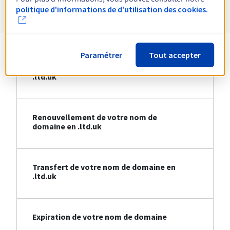
Informations sur le .ltd.uk
politique d'informations de d'utilisation des cookies.
Paramétrer
Tout accepter
Création de votre nom de domaine en
.ltd.uk
Renouvellement de votre nom de
domaine en .ltd.uk
Transfert de votre nom de domaine en
.ltd.uk
Expiration de votre nom de domaine