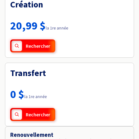
Documentation
Création
Tarifs
Roadmap & Changelog
Disponibilités par régions
Roadmap & Changelog
Documentation
20,99 $
Roadmap & Changelog
la 1re année
Rechercher
Transfert
0 $
la 1re année
Rechercher
Renouvellement