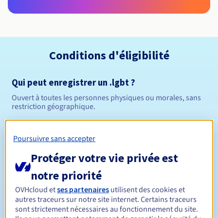
Conditions d'éligibilité
Qui peut enregistrer un .lgbt ?
Ouvert à toutes les personnes physiques ou morales, sans
restriction géographique.
Règles de gestion et notifications
Poursuivre sans accepter
Entre 1 et 10 ans
Durée de réservation
Protéger votre vie privée est
notre priorité
OVHcloud et
ses partenaires
utilisent des cookies et
Entre 1 et 10 ans
Durée de renouvellement
autres traceurs sur notre site internet. Certains traceurs
sont strictement nécessaires au fonctionnement du site.