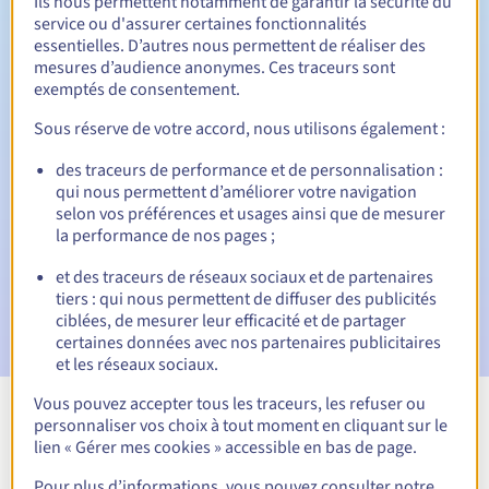
Ils nous permettent notamment de garantir la sécurité du
service ou d'assurer certaines fonctionnalités
30 jours
Période de rédemption
essentielles. D’autres nous permettent de réaliser des
mesures d’audience anonymes. Ces traceurs sont
exemptés de consentement.
Notifications automatiques :
Sous réserve de votre accord, nous utilisons également :
Emails d'avertissement :
60, 30, 15, 7 et 3 jours avant la
des traceurs de performance et de personnalisation :
date d'échéance
qui nous permettent d’améliorer votre navigation
selon vos préférences et usages ainsi que de mesurer
Email le jour de l'expiration
pour notification de la
la performance de nos pages ;
suspension du nom de domaine
et des traceurs de réseaux sociaux et de partenaires
Email après la Redemption Grace Period
pour notification
tiers : qui nous permettent de diffuser des publicités
de la suppression du nom de domaine
ciblées, de mesurer leur efficacité et de partager
certaines données avec nos partenaires publicitaires
et les réseaux sociaux.
Vous pouvez accepter tous les traceurs, les refuser ou
personnaliser vos choix à tout moment en cliquant sur le
Voir toutes les extensions
lien « Gérer mes cookies » accessible en bas de page.
Pour plus d’informations, vous pouvez consulter notre