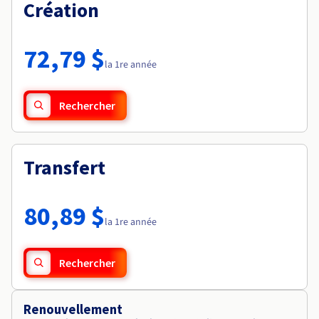
Documentation
Création
Tarifs
Roadmap & Changelog
Disponibilités par régions
Roadmap & Changelog
Documentation
72,79 $
Roadmap & Changelog
la 1re année
Rechercher
Transfert
80,89 $
la 1re année
Rechercher
Renouvellement