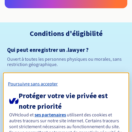
Conditions d'éligibilité
Qui peut enregistrer un .lawyer ?
Ouvert à toutes les personnes physiques ou morales, sans
restriction géographique.
Règles de gestion et notifications
Poursuivre sans accepter
Entre 1 et 10 ans
Durée de réservation
Protéger votre vie privée est
notre priorité
OVHcloud et
ses partenaires
utilisent des cookies et
Entre 1 et 10 ans
Durée de renouvellement
autres traceurs sur notre site internet. Certains traceurs
sont strictement nécessaires au fonctionnement du site.