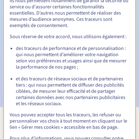
Ils nous permettent notamment de garantir la sécurité du
service ou d'assurer certaines fonctionnalités
30 jours
Période de rédemption
essentielles. D’autres nous permettent de réaliser des
mesures d’audience anonymes. Ces traceurs sont
exemptés de consentement.
Notifications automatiques :
Sous réserve de votre accord, nous utilisons également :
Emails d'avertissement :
60, 30, 15, 7 et 3 jours avant la
des traceurs de performance et de personnalisation :
date d'échéance
qui nous permettent d’améliorer votre navigation
selon vos préférences et usages ainsi que de mesurer
Email le jour de l'expiration
pour notification de la
la performance de nos pages ;
suspension du nom de domaine
et des traceurs de réseaux sociaux et de partenaires
Email après la Redemption Grace Period
pour notification
tiers : qui nous permettent de diffuser des publicités
de la suppression du nom de domaine
ciblées, de mesurer leur efficacité et de partager
certaines données avec nos partenaires publicitaires
et les réseaux sociaux.
Vous pouvez accepter tous les traceurs, les refuser ou
personnaliser vos choix à tout moment en cliquant sur le
Voir toutes les extensions
lien « Gérer mes cookies » accessible en bas de page.
Pour plus d’informations, vous pouvez consulter notre