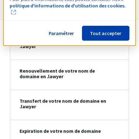
Informations sur le .lawyer
politique d'informations de d'utilisation des cookies.
Paramétrer
Tout accepter
Création de votre nom de domaine en
.lawyer
Renouvellement de votre nom de
domaine en .lawyer
Transfert de votre nom de domaine en
.lawyer
Expiration de votre nom de domaine