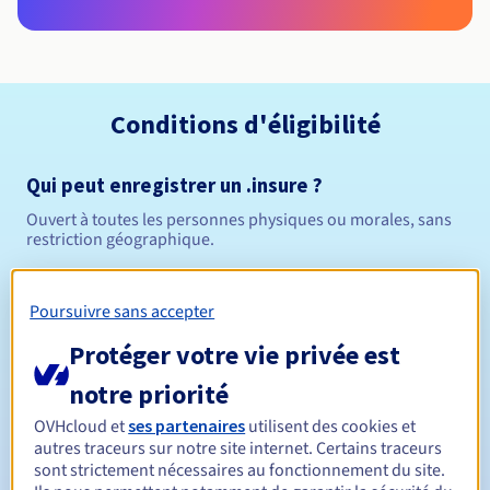
Conditions d'éligibilité
Qui peut enregistrer un .insure ?
Ouvert à toutes les personnes physiques ou morales, sans
restriction géographique.
Règles de gestion et notifications
Poursuivre sans accepter
Entre 1 et 10 ans
Durée de réservation
Protéger votre vie privée est
notre priorité
OVHcloud et
ses partenaires
utilisent des cookies et
Entre 1 et 10 ans
Durée de renouvellement
autres traceurs sur notre site internet. Certains traceurs
sont strictement nécessaires au fonctionnement du site.