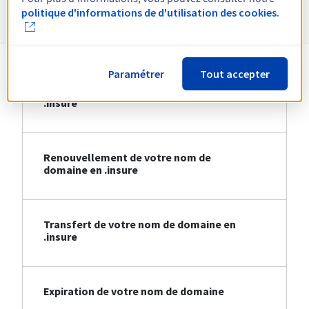
Informations sur le .insure
politique d'informations de d'utilisation des cookies.
Paramétrer
Tout accepter
Création de votre nom de domaine en
.insure
Renouvellement de votre nom de
domaine en .insure
Transfert de votre nom de domaine en
.insure
Expiration de votre nom de domaine