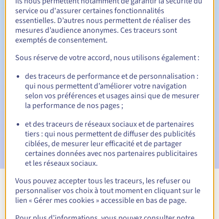
Ils nous permettent notamment de garantir la sécurité du
service ou d'assurer certaines fonctionnalités
30 jours
Période de rédemption
essentielles. D’autres nous permettent de réaliser des
mesures d’audience anonymes. Ces traceurs sont
exemptés de consentement.
Notifications automatiques :
Sous réserve de votre accord, nous utilisons également :
Emails d'avertissement :
60, 30, 15, 7 et 3 jours avant la
des traceurs de performance et de personnalisation :
date d'échéance
qui nous permettent d’améliorer votre navigation
selon vos préférences et usages ainsi que de mesurer
Email le jour de l'expiration
pour notification de la
la performance de nos pages ;
suspension du nom de domaine
et des traceurs de réseaux sociaux et de partenaires
Email après la Redemption Grace Period
pour notification
tiers : qui nous permettent de diffuser des publicités
de la suppression du nom de domaine
ciblées, de mesurer leur efficacité et de partager
certaines données avec nos partenaires publicitaires
et les réseaux sociaux.
Vous pouvez accepter tous les traceurs, les refuser ou
personnaliser vos choix à tout moment en cliquant sur le
Voir toutes les extensions
lien « Gérer mes cookies » accessible en bas de page.
Pour plus d’informations, vous pouvez consulter notre