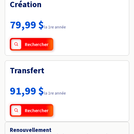
Documentation
Création
Tarifs
Roadmap & Changelog
Disponibilités par régions
Roadmap & Changelog
Documentation
79,99 $
Roadmap & Changelog
la 1re année
Rechercher
Transfert
91,99 $
la 1re année
Rechercher
Renouvellement