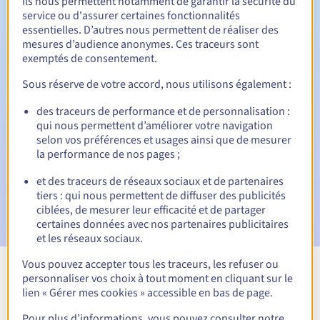
Ils nous permettent notamment de garantir la sécurité du
service ou d'assurer certaines fonctionnalités
30 jours
Période de rédemption
essentielles. D’autres nous permettent de réaliser des
mesures d’audience anonymes. Ces traceurs sont
exemptés de consentement.
Notifications automatiques :
Sous réserve de votre accord, nous utilisons également :
Emails d'avertissement :
60, 30, 15, 7 et 3 jours avant la
des traceurs de performance et de personnalisation :
date d'échéance
qui nous permettent d’améliorer votre navigation
selon vos préférences et usages ainsi que de mesurer
Email le jour de l'expiration
pour notification de la
la performance de nos pages ;
suspension du nom de domaine
et des traceurs de réseaux sociaux et de partenaires
Email après la Redemption Grace Period
pour notification
tiers : qui nous permettent de diffuser des publicités
de la suppression du nom de domaine
ciblées, de mesurer leur efficacité et de partager
certaines données avec nos partenaires publicitaires
et les réseaux sociaux.
Vous pouvez accepter tous les traceurs, les refuser ou
personnaliser vos choix à tout moment en cliquant sur le
Voir toutes les extensions
lien « Gérer mes cookies » accessible en bas de page.
Pour plus d’informations, vous pouvez consulter notre