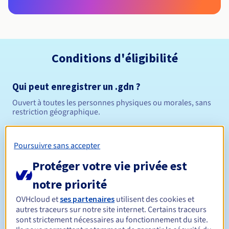
Conditions d'éligibilité
Qui peut enregistrer un .gdn ?
Ouvert à toutes les personnes physiques ou morales, sans
restriction géographique.
Règles de gestion et notifications
Poursuivre sans accepter
Entre 1 et 10 ans
Durée de réservation
Protéger votre vie privée est
notre priorité
OVHcloud et
ses partenaires
utilisent des cookies et
Entre 1 et 10 ans
Durée de renouvellement
autres traceurs sur notre site internet. Certains traceurs
sont strictement nécessaires au fonctionnement du site.