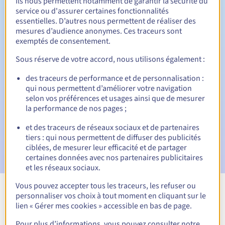
Ils nous permettent notamment de garantir la sécurité du
service ou d'assurer certaines fonctionnalités
30 jours
Période de rédemption
essentielles. D’autres nous permettent de réaliser des
mesures d’audience anonymes. Ces traceurs sont
exemptés de consentement.
Notifications automatiques :
Sous réserve de votre accord, nous utilisons également :
Emails d'avertissement :
60, 30, 15, 7 et 3 jours avant la
des traceurs de performance et de personnalisation :
date d'échéance
qui nous permettent d’améliorer votre navigation
selon vos préférences et usages ainsi que de mesurer
Email le jour de l'expiration
pour notification de la
la performance de nos pages ;
suspension du nom de domaine
et des traceurs de réseaux sociaux et de partenaires
Email après la Redemption Grace Period
pour notification
tiers : qui nous permettent de diffuser des publicités
de la suppression du nom de domaine
ciblées, de mesurer leur efficacité et de partager
certaines données avec nos partenaires publicitaires
et les réseaux sociaux.
Vous pouvez accepter tous les traceurs, les refuser ou
personnaliser vos choix à tout moment en cliquant sur le
Voir toutes les extensions
lien « Gérer mes cookies » accessible en bas de page.
Pour plus d’informations, vous pouvez consulter notre