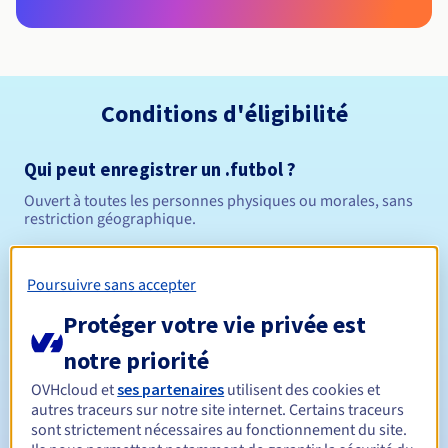
Conditions d'éligibilité
Qui peut enregistrer un .futbol ?
Ouvert à toutes les personnes physiques ou morales, sans
restriction géographique.
Règles de gestion et notifications
Poursuivre sans accepter
Entre 1 et 10 ans
Durée de réservation
Protéger votre vie privée est
notre priorité
OVHcloud et
ses partenaires
utilisent des cookies et
Entre 1 et 10 ans
Durée de renouvellement
autres traceurs sur notre site internet. Certains traceurs
sont strictement nécessaires au fonctionnement du site.