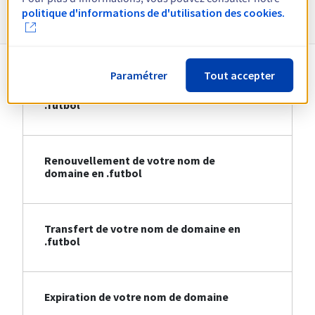
Informations sur le .futbol
politique d'informations de d'utilisation des cookies.
Paramétrer
Tout accepter
Création de votre nom de domaine en
.futbol
Renouvellement de votre nom de
domaine en .futbol
Transfert de votre nom de domaine en
.futbol
Expiration de votre nom de domaine