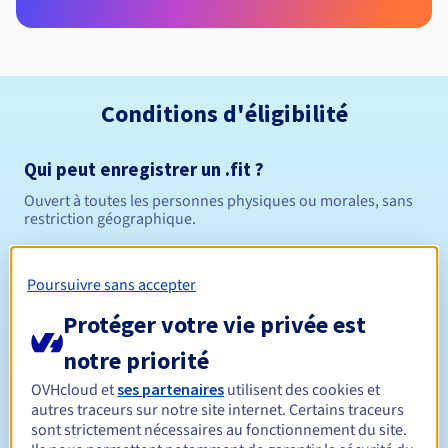
Conditions d'éligibilité
Qui peut enregistrer un .fit ?
Ouvert à toutes les personnes physiques ou morales, sans
restriction géographique.
Règles de gestion et notifications
Poursuivre sans accepter
Entre 1 et 10 ans
Durée de réservation
Protéger votre vie privée est
notre priorité
OVHcloud et
ses partenaires
utilisent des cookies et
Entre 1 et 10 ans
Durée de renouvellement
autres traceurs sur notre site internet. Certains traceurs
sont strictement nécessaires au fonctionnement du site.