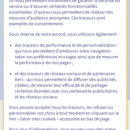
Ils nous permettent notamment de garantir la sécurité du
service ou d'assurer certaines fonctionnalités
30 jours
Période de rédemption
essentielles. D’autres nous permettent de réaliser des
mesures d’audience anonymes. Ces traceurs sont
exemptés de consentement.
Notifications automatiques :
Sous réserve de votre accord, nous utilisons également :
Emails d'avertissement :
60, 30, 15, 7 et 3 jours avant la
des traceurs de performance et de personnalisation :
date d'échéance
qui nous permettent d’améliorer votre navigation
selon vos préférences et usages ainsi que de mesurer
Email le jour de l'expiration
pour notification de la
la performance de nos pages ;
suspension du nom de domaine
et des traceurs de réseaux sociaux et de partenaires
Email après la Redemption Grace Period
pour notification
tiers : qui nous permettent de diffuser des publicités
de la suppression du nom de domaine
ciblées, de mesurer leur efficacité et de partager
certaines données avec nos partenaires publicitaires
et les réseaux sociaux.
Vous pouvez accepter tous les traceurs, les refuser ou
personnaliser vos choix à tout moment en cliquant sur le
Voir toutes les extensions
lien « Gérer mes cookies » accessible en bas de page.
Pour plus d’informations, vous pouvez consulter notre