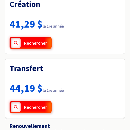
Documentation
Création
Tarifs
Roadmap & Changelog
Disponibilités par régions
Roadmap & Changelog
Documentation
41,29 $
Roadmap & Changelog
la 1re année
Rechercher
Transfert
44,19 $
la 1re année
Rechercher
Renouvellement