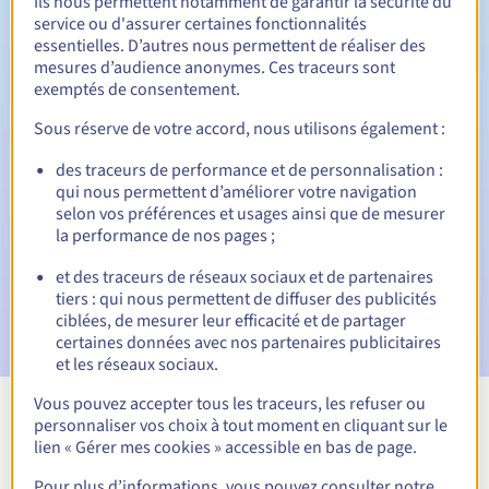
Ils nous permettent notamment de garantir la sécurité du
service ou d'assurer certaines fonctionnalités
30 jours
Période de rédemption
essentielles. D’autres nous permettent de réaliser des
mesures d’audience anonymes. Ces traceurs sont
exemptés de consentement.
Notifications automatiques :
Sous réserve de votre accord, nous utilisons également :
Emails d'avertissement :
60, 30, 15, 7 et 3 jours avant la
des traceurs de performance et de personnalisation :
date d'échéance
qui nous permettent d’améliorer votre navigation
selon vos préférences et usages ainsi que de mesurer
Email le jour de l'expiration
pour notification de la
la performance de nos pages ;
suspension du nom de domaine
et des traceurs de réseaux sociaux et de partenaires
Email après la Redemption Grace Period
pour notification
tiers : qui nous permettent de diffuser des publicités
de la suppression du nom de domaine
ciblées, de mesurer leur efficacité et de partager
certaines données avec nos partenaires publicitaires
et les réseaux sociaux.
Vous pouvez accepter tous les traceurs, les refuser ou
personnaliser vos choix à tout moment en cliquant sur le
Voir toutes les extensions
lien « Gérer mes cookies » accessible en bas de page.
Pour plus d’informations, vous pouvez consulter notre