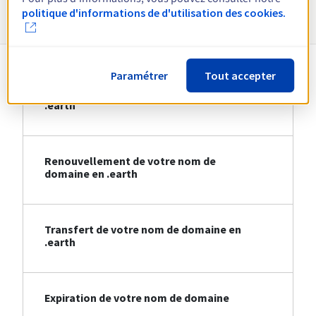
Informations sur le .earth
politique d'informations de d'utilisation des cookies.
Paramétrer
Tout accepter
Création de votre nom de domaine en
.earth
Renouvellement de votre nom de
domaine en .earth
Transfert de votre nom de domaine en
.earth
Expiration de votre nom de domaine