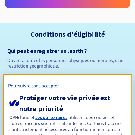
Conditions d'éligibilité
Qui peut enregistrer un .earth ?
Ouvert à toutes les personnes physiques ou morales, sans
restriction géographique.
Règles de gestion et notifications
Poursuivre sans accepter
Entre 1 et 10 ans
Durée de réservation
Protéger votre vie privée est
notre priorité
OVHcloud et
ses partenaires
utilisent des cookies et
Entre 1 et 10 ans
Durée de renouvellement
autres traceurs sur notre site internet. Certains traceurs
sont strictement nécessaires au fonctionnement du site.