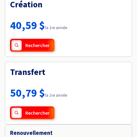
Documentation
Création
Tarifs
Roadmap & Changelog
Disponibilités par régions
Roadmap & Changelog
Documentation
40,59 $
Roadmap & Changelog
la 1re année
Rechercher
Transfert
50,79 $
la 1re année
Rechercher
Renouvellement