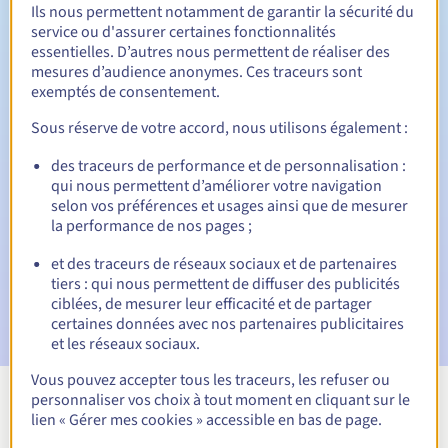
Ils nous permettent notamment de garantir la sécurité du
service ou d'assurer certaines fonctionnalités
essentielles. D’autres nous permettent de réaliser des
30 jours
Période de rédemption
mesures d’audience anonymes. Ces traceurs sont
exemptés de consentement.
Sous réserve de votre accord, nous utilisons également :
Notifications automatiques :
des traceurs de performance et de personnalisation :
E-mails d'avertissement :
60, 30, 15, 7 et 3 jours avant la
qui nous permettent d’améliorer votre navigation
date d'échéance
selon vos préférences et usages ainsi que de mesurer
la performance de nos pages ;
E-mail le jour de l'expiration
pour notification de la
suspension du nom de domaine
et des traceurs de réseaux sociaux et de partenaires
tiers : qui nous permettent de diffuser des publicités
E-mail après la période de grâce de rédemption
pour
ciblées, de mesurer leur efficacité et de partager
notification de la suppression du nom de domaine
certaines données avec nos partenaires publicitaires
et les réseaux sociaux.
Vous pouvez accepter tous les traceurs, les refuser ou
personnaliser vos choix à tout moment en cliquant sur le
Voir toutes les extensions
lien « Gérer mes cookies » accessible en bas de page.