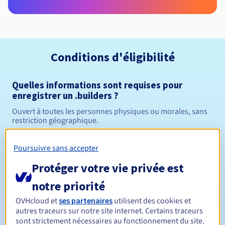
Conditions d'éligibilité
Quelles informations sont requises pour
enregistrer un .builders ?
Ouvert à toutes les personnes physiques ou morales, sans
restriction géographique.
Règles de gestion et notifications
Poursuivre sans accepter
Protéger votre vie privée est
Entre 1 et 10 ans
Durée de réservation
notre priorité
OVHcloud et
ses partenaires
utilisent des cookies et
Entre 1 et 10 ans
Durée de renouvellement
autres traceurs sur notre site internet. Certains traceurs
sont strictement nécessaires au fonctionnement du site.